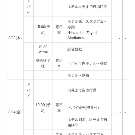
ド
バ
ホテル出発まで自由時間
イ
ホテル発、スタジアムへ
15:00(予
専用
移動
定)
車
*Hazza bin Zayed
3/23(木)
Stadiumへ
○
×
×
19:30
試合観戦
-21:30
試合終了
専用
ドバイ市内ホテルへ移動
後
車
ホテルへ到着
ド
バ
出発まで自由行動
イ
12:00 (予
専用
ドバイ観光(昼食付)
定)
車
3/24(金)
○
○
×
ホテル到着、出発まで自
由時間
専用
ホテルチェックアウト、