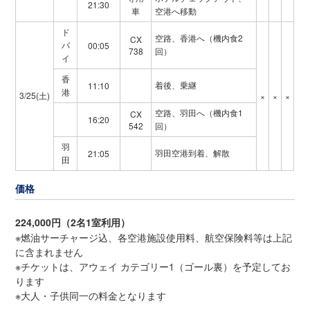
21:30
車
空港へ移動
ド
空路、香港へ（機内食2
CX
バ
00:05
738
回）
イ
香
着後、乗継
11:10
港
3/25(土)
×
×
×
空路、羽田へ（機内食1
CX
16:20
542
回）
羽
羽田空港到着、解散
21:05
田
価格
224,000円（2名1室利用）
※燃油サーチャージ込、各空港施設使用料、航空保険料等は上記
に含まれません
※チケットは、アウェイ カテゴリー1（ゴール裏）を予定してお
ります
※大人・子供同一の料金となります