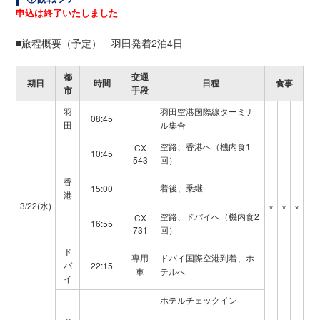
申込は終了いたしました
■旅程概要（予定） 羽田発着2泊4日
都
交通
期日
時間
日程
食事
市
手段
羽
羽田空港国際線ターミナ
08:45
田
ル集合
空路、香港へ（機内食1
CX
10:45
543
回）
香
着後、乗継
15:00
港
3/22(水)
×
×
×
空路、ドバイへ（機内食2
CX
16:55
731
回）
ド
専用
ドバイ国際空港到着、ホ
バ
22:15
車
テルへ
イ
ホテルチェックイン