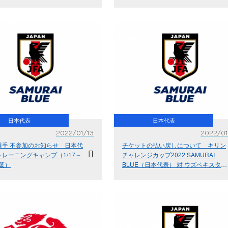
～21 ＠千葉）
日本代表
日本代表
2022/01/13
2022/01
選手 不参加のお知らせ 日本代
チケットの払い戻しについて キリン
レーニングキャンプ（1/17～
チャレンジカップ2022 SAMURAI
千葉）
BLUE（日本代表） 対 ウズベキスタン
代表【1.21(金)＠埼玉 埼玉スタジアム
２００２】