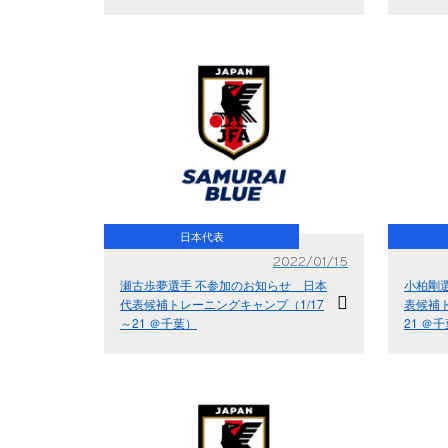
日本代表
2022/01/15
瀬古歩夢選手 不参加のお知らせ 日本
小柏剛
代表候補トレーニングキャンプ（1/17
表候補ト
～21 ＠千葉）
21 ＠