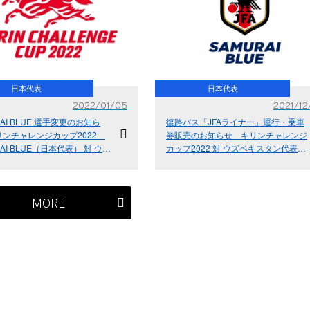
日本代表
日本代表
2022/01/05
2021/12
RAI BLUE 選手変更のお知ら
復路バス「JFAライナー」運行・乗車
リンチャレンジカップ2022
券販売のお知らせ キリンチャレンジ
RAI BLUE（日本代表） 対 ウズ
カップ2022 対 ウズベキスタン代表
ン代表 2022/1/21(金)＠埼玉
1/21(金) アジア最終予選（Road to
スタジアム２００２
Qatar）対 中国代表 1/27(木) アジア
最終予選（Road to Qatar）対 サウジ
アラビア代表 2/1(火)埼玉スタジアム２
MORE
００２