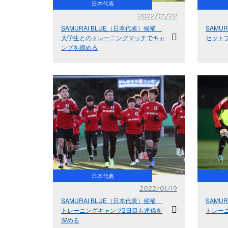
日本代表
2022/01/22
SAMURAI BLUE（日本代表）候補
SAMU
大学生とのトレーニングマッチでキャ
セット
ンプを締める
日本代表
2022/01/19
SAMURAI BLUE（日本代表）候補
SAMU
トレーニングキャンプ2日目も連係を
トレー
深める