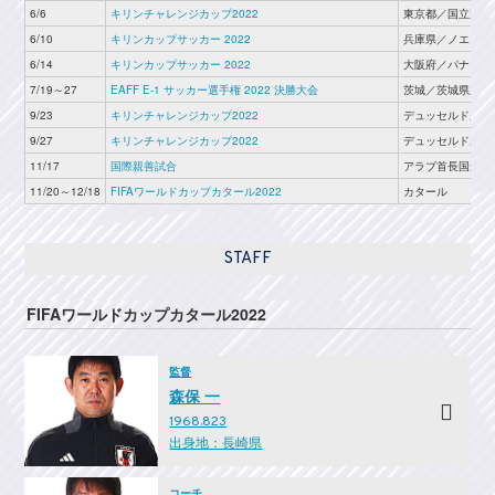
6/6
キリンチャレンジカップ2022
東京都／国立競技
6/10
キリンカップサッカー 2022
兵庫県／ノエビア
6/14
キリンカップサッカー 2022
大阪府／パナソニ
7/19～27
EAFF E-1 サッカー選手権 2022 決勝大会
茨城／茨城県立カ
9/23
キリンチャレンジカップ2022
デュッセルドルフ
9/27
キリンチャレンジカップ2022
デュッセルドルフ
11/17
国際親善試合
アラブ首長国連邦
11/20～12/18
FIFAワールドカップカタール2022
カタール
STAFF
FIFAワールドカップカタール2022
監督
森保 一
1968.823
出身地：長崎県
コーチ