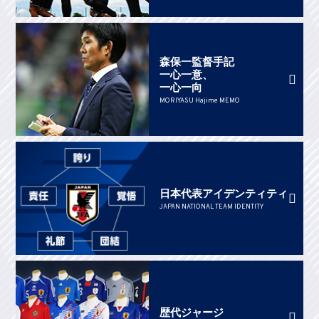
森保一監督手記
一心一意、
一心一向
MORIYASU Hajime MEMO
日本代表アイデンティティ
JAPAN NATIONAL TEAM IDENTITY
歴代ジャージ