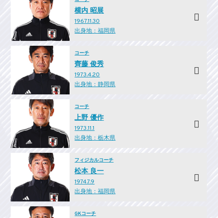
横内 昭展
1967.11.30
出身地：福岡県
コーチ
齊藤 俊秀
1973.4.20
出身地：静岡県
コーチ
上野 優作
1973.11.1
出身地：栃木県
フィジカルコーチ
松本 良一
1974.7.9
出身地：福岡県
GKコーチ