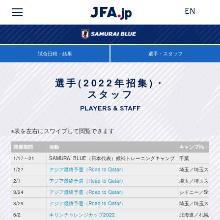
EN
試合日程・結果
選手・スタッフ
選手(2022年招集)・
スタッフ
PLAYERS & STAFF
※表を左右にスワイプして閲覧できます
開催期間
活動
キャンプ地・会場
1/17～21
SAMURAI BLUE（日本代表）候補トレーニングキャンプ
千葉
1/27
アジア最終予選（Road to Qatar）
埼玉／埼玉スタジ
2/1
アジア最終予選（Road to Qatar）
埼玉／埼玉スタジ
3/24
アジア最終予選（Road to Qatar）
シドニー／Stadium 
3/29
アジア最終予選（Road to Qatar）
埼玉／埼玉スタジ
6/2
キリンチャレンジカップ2022
北海道／札幌ドー