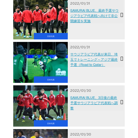
2022/01/31
SAMURAI BLUE、最終予選サウ
ジアラビア代表戦へ向けて非公
開練習を実施
日本代表
2022/01/31
サウジアラビア代表が来日、埼
玉でトレーニング～アジア最終
予選（Road to Qatar）
日本代表
2022/01/30
SAMURAI BLUE、3日後の最終
予選サウジアラビア代表戦へ調
整
日本代表
2022/01/30