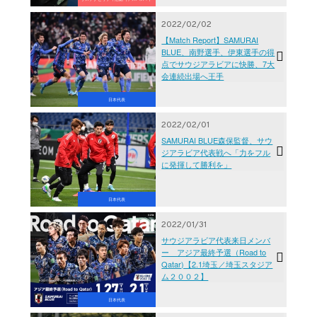
2022/02/02
【Match Report】SAMURAI
BLUE、南野選手、伊東選手の得
点でサウジアラビアに快勝、7大
会連続出場へ王手
日本代表
2022/02/01
SAMURAI BLUE森保監督、サウ
ジアラビア代表戦へ「力をフル
に発揮して勝利を」
日本代表
2022/01/31
サウジアラビア代表来日メンバ
ー アジア最終予選（Road to
Qatar)【2.1埼玉／埼玉スタジア
ム２００２】
日本代表