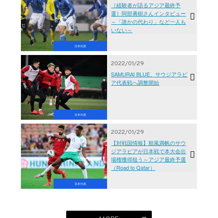
［経験者が語るアジア最終予
選］阿部勇樹さんインタビュー
～「誰かの代わり」など一人も
いない～
日本代表
2022/01/29
SAMURAI BLUE、サウジアラビ
ア代表戦へ調整開始
日本代表
2022/01/29
【対戦国情報】順風満帆のサウ
ジアラビアが日本戦で本大会出
場権獲得狙う～アジア最終予選
（Road to Qatar）
日本代表