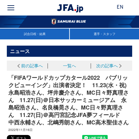
EN
試合日程・結果
選手・スタッフ
ニュース
前の記事へ
│
一覧へ
│
次の記事へ
「FIFAワールドカップカタール2022 パブリッ
クビューイング」出演者決定！ 11.23(水・祝)
永島昭浩さん、坪井慶介さん、MC日々野真理さ
ん 11.27(日)＠日本サッカーミュージアム 永
島昭浩さん、名良橋晃さん、MC日々野真理さ
ん 11.27(日)＠高円宮記念JFA夢フィールド
中西永輔さん、北嶋秀朗さん、MC高木聖佳さん
2022年11月16日