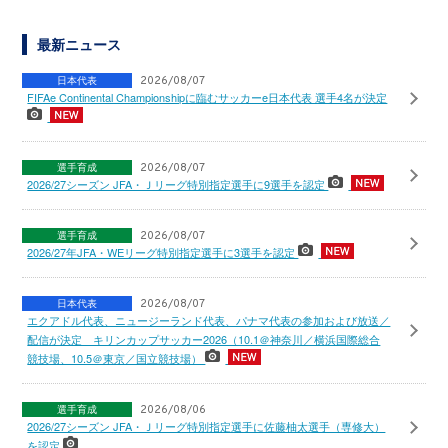
最新ニュース
日本代表
2026/08/07
FIFAe Continental Championshipに臨むサッカーe日本代表 選手4名が決定
選手育成
2026/08/07
2026/27シーズン JFA・Ｊリーグ特別指定選手に9選手を認定
選手育成
2026/08/07
2026/27年JFA・WEリーグ特別指定選手に3選手を認定
日本代表
2026/08/07
エクアドル代表、ニュージーランド代表、パナマ代表の参加および放送／
配信が決定 キリンカップサッカー2026（10.1＠神奈川／横浜国際総合
競技場、10.5＠東京／国立競技場）
選手育成
2026/08/06
2026/27シーズン JFA・Ｊリーグ特別指定選手に佐藤柚太選手（専修大）
を認定