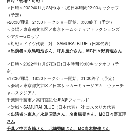
日時・会場・対戦：
＜日時＞2022年11月23日(水・祝)日本時間22:00キックオフ
（予定）
※20:30開場、21:30トークショー開始、0:00終了（予定）
＜会場＞東京都文京区／東京ドームシティアトラクションズ
シアターGロッソ
＜対戦＞ドイツ代表 対 SAMURAI BLUE（日本代表）
＜出演者＞永島昭浩さん、坪井慶介さん、MC日々野真理さん
＜日時＞2022年11月27日(日)日本時間19:00キックオフ（予
定）
※17:30開場、18:30トークショー開始、21:00終了（予定）
＜会場＞東京都文京区／日本サッカーミュージアム ヴァーチ
ャルスタジアム
千葉県千葉市／高円宮記念JFA夢フィールド
＜対戦＞SAMURAI BLUE（日本代表） 対 コスタリカ代表
＜出演者＞東京／永島昭浩さん、名良橋晃さん、MC日々野真理
さん
千葉／中西永輔さん、北嶋秀朗さん、MC高木聖佳さん