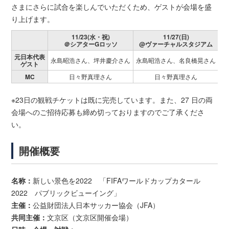
さまにさらに試合を楽しんでいただくため、ゲストが会場を盛
り上げます。
11/23(水・祝)
11/27(日)
＠シアターGロッソ
@ヴァーチャルスタジアム
@
元日本代表
永島昭浩さん、坪井慶介さん
永島昭浩さん、名良橋晃さん
ゲスト
MC
日々野真理さん
日々野真理さん
※23日の観戦チケットは既に完売しています。また、27 日の両
会場へのご招待応募も締め切っておりますのでご了承くださ
い。
開催概要
名称：
新しい景色を2022 「FIFAワールドカップカタール
2022 パブリックビューイング」
主催：
公益財団法人日本サッカー協会（JFA）
共同主催：
文京区（文京区開催会場）