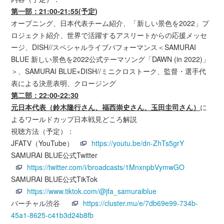
第一部：21:00-21:55(予定)
オープニング、日本代表チーム紹介、「新しい景色を2022」プ
ロジェクト紹介、世界で活躍するアスリートからの応援メッセ
ージ、DISH//スペシャルライブパフォーマンス＜SAMURAI
BLUE 新しい景色を2022公式テーマソング「DAWN (in 2022)」
＞、SAMURAI BLUE×DISH//ミニクロストーク、監督・選手代
表による決意表明、クロージング
第二部：22:00-22:30
元日本代表（鈴木隆行さん、福西崇史さん、玉田圭司さん）
に
よるワールドカップ日本戦見どころ解説
視聴方法（予定）：
JFATV（YouTube）
https://youtu.be/dn-ZhTs5grY
SAMURAI BLUE公式Twitter
https://twitter.com/i/broadcasts/1MnxnpbVymwGO
SAMURAI BLUE公式TikTok
https://www.tiktok.com/@jfa_samuraiblue
バーチャル渋谷
https://cluster.mu/e/7db69e99-734b-
45a1-8625-c41b3d24b8fb