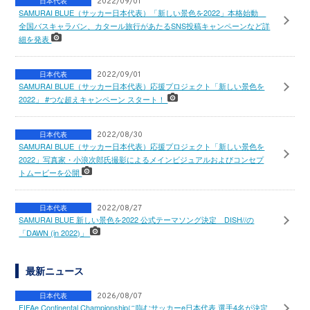
日本代表
2022/09/01
SAMURAI BLUE（サッカー日本代表）「新しい景色を2022」本格始動
全国バスキャラバン、カタール旅行があたるSNS投稿キャンペーンなど詳
細を発表
日本代表
2022/09/01
SAMURAI BLUE（サッカー日本代表）応援プロジェクト「新しい景色を
2022」 #つな超えキャンペーン スタート！
日本代表
2022/08/30
SAMURAI BLUE（サッカー日本代表）応援プロジェクト「新しい景色を
2022」写真家・小浪次郎氏撮影によるメインビジュアルおよびコンセプ
トムービーを公開
日本代表
2022/08/27
SAMURAI BLUE 新しい景色を2022 公式テーマソング決定 DISH//の
「DAWN (in 2022)」
最新ニュース
日本代表
2026/08/07
FIFAe Continental Championshipに臨むサッカーe日本代表 選手4名が決定