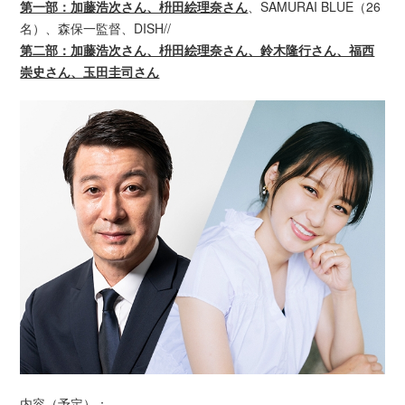
第一部：加藤浩次さん、枡田絵理奈さん
、SAMURAI BLUE（26
名）、森保一監督、DISH//
第二部：加藤浩次さん、枡田絵理奈さん、鈴木隆行さん、福西
崇史さん、玉田圭司さん
内容（予定）：