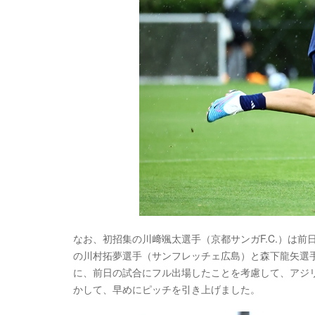
なお、初招集の川﨑颯太選手（京都サンガF.C.）は
の川村拓夢選手（サンフレッチェ広島）と森下龍矢選
に、前日の試合にフル出場したことを考慮して、アジ
かして、早めにピッチを引き上げました。