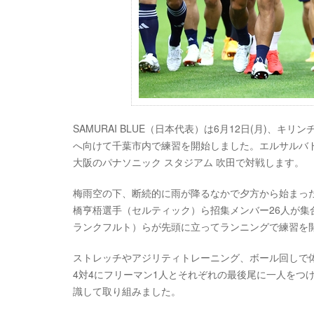
SAMURAI BLUE（日本代表）は6月12日(月)、
へ向けて千葉市内で練習を開始しました。エルサルバドル
大阪のパナソニック スタジアム 吹田で対戦します。
梅雨空の下、断続的に雨が降るなかで夕方から始まっ
橋亨梧選手（セルティック）ら招集メンバー26人が
ランクフルト）らが先頭に立ってランニングで練習を
ストレッチやアジリティトレーニング、ボール回しで
4対4にフリーマン1人とそれぞれの最後尾に一人をつ
識して取り組みました。