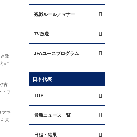
観戦ルール／マナー
TV放送
JFAユースプログラム
2連戦
火)に
日本代表
や古
ト・フ
TOP
リアで
最新ニュース一覧
えを意
日程・結果