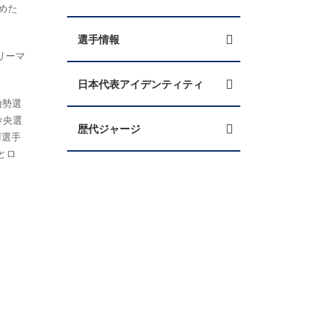
めた
選手情報
リーマ
日本代表アイデンティティ
由勢選
怜央選
歴代ジャージ
輝選手
とロ