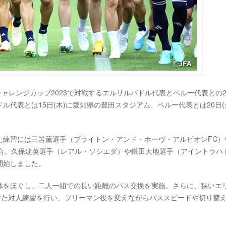
キリンチャレンジカップ2023で対戦するエルサルバドル代表とペルー代表との
代表とは15日(木)に愛知県の豊田スタジアム、ペルー代表とは20日(
た練習には三笘薫選手（ブライトン・アンド・ホーヴ・アルビオンFC）
集合。久保建英選手（レアル・ソシエダ）や鎌田大地選手（アイントラハ
開始しました。
体をほぐし、二人一組での長い距離のパス交換を実施。さらに、狭いエ
けた対人練習を行い、フリーマン役を変えながらパススピードや切り替