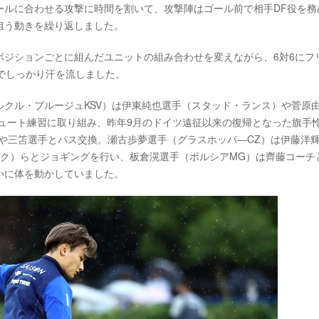
ールに合わせる攻撃に時間を割いて、攻撃陣はゴール前で相手DF役を務
狙う動きを繰り返しました。
ポジションごとに組んだユニットの組み合わせを変えながら、6対6にフ
でしっかり汗を流しました。
クル・ブルージュKSV）は伊東純也選手（スタッド・ランス）や菅原
ュート練習に取り組み、昨年9月のドイツ遠征以来の復帰となった旗手
や三笘選手とパス交換。瀬古歩夢選手（グラスホッパ―CZ）は伊藤洋
ック）らとジョギングを行い、板倉滉選手（ボルシアMG）は齊藤コーチ
いに体を動かしていました。