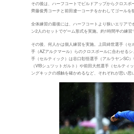
その後は、ハーフコートでビルドアップからクロスボ
齊藤俊秀コーチと前田遼一コーチをかわしてゴールを
全体練習の最後には、ハーフコートより狭いエリアで
ン2人のセットでゲーム形式を実施。約1時間半の練習
その後、何人かは個人練習を実施。上田綺世選手（セル
手（AZアルクマール）らのクロスボールに合わせるシ
手（セルティック）は谷口彰悟選手（アルラヤンSC）
（VfBシュツットガルト）や前田大然選手（セルティ
ングキックの感触を確かめるなど、それぞれが思い思