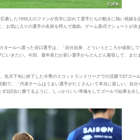
で応募した1050人のファンが見学に訪れて選手たちの動きに熱い視線を
と、お気に入りの選手の名前を呼んで激励。ゲーム形式でシュートが決
戦でカタールへ渡った谷口選手は、「自分自身、どういうところが成長して
ブにいきたい。今回、最年長だが若い選手からどんどん吸収して、まだ
。
、先月下旬に終了した今季のスコットランドリーグでの活躍で27ゴー
表活動で、「代表チームはうまい選手がたくさんいて本当に楽しい。自分
まず2試合に勝てるように、しっかりいい準備をしてゴールで結果を出