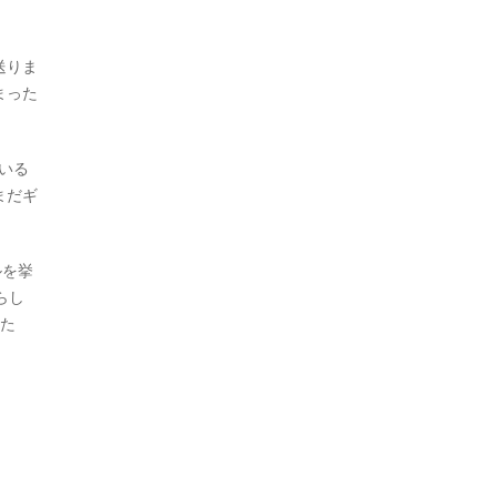
送りま
まった
いる
まだギ
ルを挙
らし
した