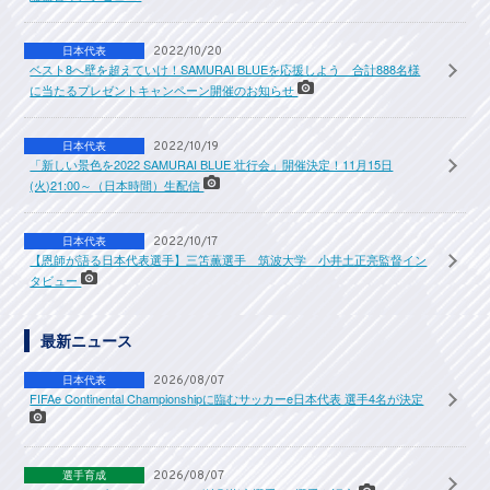
日本代表
2022/10/20
ベスト8へ壁を超えていけ！SAMURAI BLUEを応援しよう 合計888名様
に当たるプレゼントキャンペーン開催のお知らせ
日本代表
2022/10/19
「新しい景色を2022 SAMURAI BLUE 壮行会」開催決定！11月15日
(火)21:00～（日本時間）生配信
日本代表
2022/10/17
【恩師が語る日本代表選手】三笘薫選手 筑波大学 小井土正亮監督イン
タビュー
最新ニュース
日本代表
2026/08/07
FIFAe Continental Championshipに臨むサッカーe日本代表 選手4名が決定
選手育成
2026/08/07