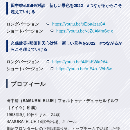
田中碧×DISH//対談 新しい景色を2022 #つながるからこそ
超えていける
ロングバージョン
https://youtu.be/9Ei5aJzatCA
ショートバージョン
https://youtu.be/-3Z6AMmSx1c
久保建英×那須川天心対談 新しい景色を2022 #つながるか
らこそ超えていける
ロングバージョン
https://youtu.be/4JFkEWia2A4
ショートバージョン
https://youtu.be/o-S4n_VAb5w
プロフィール
田中碧（SAMURAI BLUE｜フォルトゥナ・デュッセルドルフ
（ドイツ）所属）
1998年9月10日生まれ 24歳
SAMURAI BLUE 14試合出場、2ゴール
川崎フロンターレの下部組織出身。トップチームで活躍した後