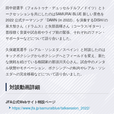
田中碧選手（フォルトゥナ・デュッセルドルフ／ドイツ）とト
ークセッションを共にしたのはSAMURAI BLUE 新しい景色を
2022 公式テーマソング「DAWN (in 2022)」を演奏するDISH//の
泉大智さん（ドラムス）と矢部昌暉さん（コーラス/ギター）。
普段聴く音楽や試合前やライブ前の緊張、それぞれのファン・
サポーターなどについて語り合いました。
久保建英選手（レアル・ソシエダ／スペイン）と対談したのは
キックボクシングからボクシングへとフィールドを変え、新た
な挑戦を続けている格闘家の那須川天心さん。試合中のメンタ
ル状態やモチベーション、ボクシングへの転向やレアル・ソシ
エダへの完全移籍などについて語り合いました。
対談動画詳細
JFA公式Webサイト特設ページ
https://www.jfa.jp/samuraiblue/talksession_2022/