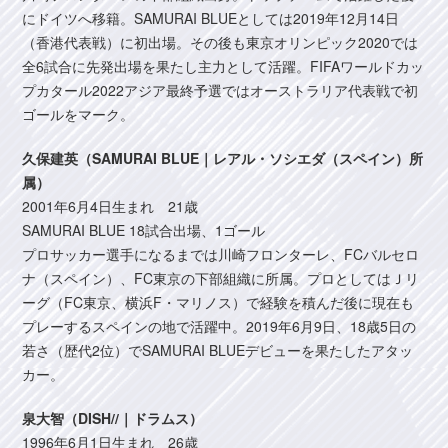
にドイツへ移籍。SAMURAI BLUEとしては2019年12月14日
（香港代表戦）に初出場。その後も東京オリンピック2020では
全6試合に先発出場を果たし主力として活躍。FIFAワールドカッ
プカタール2022アジア最終予選ではオーストラリア代表戦で初
ゴールをマーク。
久保建英（SAMURAI BLUE｜レアル・ソシエダ（スペイン）所
属）
2001年6月4日生まれ 21歳
SAMURAI BLUE 18試合出場、1ゴール
プロサッカー選手になるまでは川崎フロンターレ、FCバルセロ
ナ（スペイン）、FC東京の下部組織に所属。プロとしてはＪリ
ーグ（FC東京、横浜F・マリノス）で経験を積んだ後に現在も
プレーするスペインの地で活躍中。2019年6月9日、18歳5日の
若さ（歴代2位）でSAMURAI BLUEデビューを果たしたアタッ
カー。
泉大智（DISH//｜ドラムス）
1996年6月1日生まれ 26歳