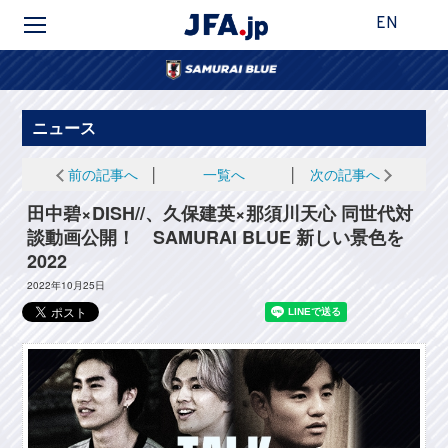
EN
ニュース
前の記事へ
│
一覧へ
│
次の記事へ
田中碧×DISH//、久保建英×那須川天心 同世代対
談動画公開！ SAMURAI BLUE 新しい景色を
2022
2022年10月25日