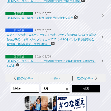
2026/27シーズン JFA・Ｊリーグ特別指定選手に9選手を認定
選手育成
2026/08/07
2026/27年JFA・WEリーグ特別指定選手に3選手を認定
日本代表
2026/08/07
エクアドル代表、ニュージーランド代表、パナマ代表の参加および放送／
配信が決定 キリンカップサッカー2026（10.1＠神奈川／横浜国際総合
競技場、10.5＠東京／国立競技場）
選手育成
2026/08/06
2026/27シーズン JFA・Ｊリーグ特別指定選手に佐藤柚太選手（専修大）
を認定
前の記事へ
│
一覧へ
│
次の記事へ