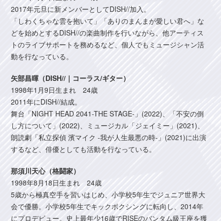
2017年元旦に新メンバーとしてDISH//加入。
「しわくちゃな雲を抱いて」「ありのまんまが愛しい君へ」な
どを始めとするDISH//の楽曲制作を行いながら、他アーティス
トのライブサポートを務めるなど、個人でもミュージシャン活
動を行なっている。
矢部昌暉（DISH//｜コーラス/ギター）
1998年1月9日生まれ 24歳
2011年にDISH//結成。
舞台「NIGHT HEAD 2041-THE STAGE-」(2022)、「不安の倒
し方について」(2022)、ミュージカル「ジェイミー」(2021)、
朗読劇「私立探偵 濱マイク -我が人生最悪の時-」(2021)に出演
するなど、俳優としても活動を行なっている。
那須川天心（格闘家）
1998年8月18日生まれ 24歳
5歳から極真空手を習いはじめ、小学校5年生でジュニア世界大
会で優勝。小学校5年生でキックボクシングに転向し、2014年
にプロデビュー。史上最年少16歳でRISEのバンタム級王座を獲