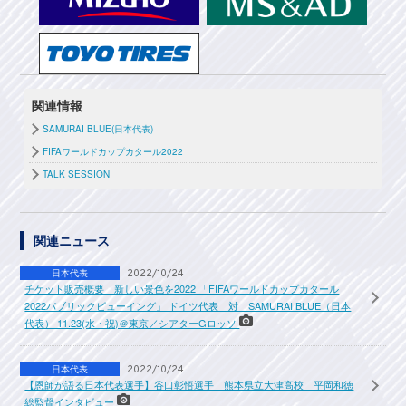
関連情報
SAMURAI BLUE(日本代表)
FIFAワールドカップカタール2022
TALK SESSION
関連ニュース
日本代表
2022/10/24
チケット販売概要 新しい景色を2022 「FIFAワールドカップカタール
2022パブリックビューイング」 ドイツ代表 対 SAMURAI BLUE（日本
代表） 11.23(水・祝)＠東京／シアターGロッソ
日本代表
2022/10/24
【恩師が語る日本代表選手】谷口彰悟選手 熊本県立大津高校 平岡和徳
総監督インタビュー