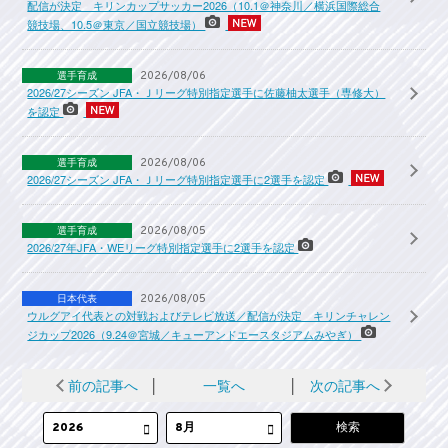
配信が決定 キリンカップサッカー2026（10.1＠神奈川／横浜国際総合
競技場、10.5＠東京／国立競技場）
選手育成
2026/08/06
2026/27シーズン JFA・Ｊリーグ特別指定選手に佐藤柚太選手（専修大）
を認定
選手育成
2026/08/06
2026/27シーズン JFA・Ｊリーグ特別指定選手に2選手を認定
選手育成
2026/08/05
2026/27年JFA・WEリーグ特別指定選手に2選手を認定
日本代表
2026/08/05
ウルグアイ代表との対戦およびテレビ放送／配信が決定 キリンチャレン
ジカップ2026（9.24＠宮城／キューアンドエースタジアムみやぎ）
前の記事へ
│
一覧へ
│
次の記事へ