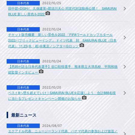
日本代表
2022/10/25
田中碧×DISH//、久保建英×那須川天心 同世代対談動画公開！ SAMURAI
BLUE 新しい景色を2022
日本代表
2022/10/24
チケット販売概要 新しい景色を2022 「FIFAワールドカップカタール
2022パブリックビューイング」 ドイツ代表 対 SAMURAI BLUE（日本
代表） 11.23(水・祝)＠東京／シアターGロッソ
日本代表
2022/10/24
【恩師が語る日本代表選手】谷口彰悟選手 熊本県立大津高校 平岡和徳
総監督インタビュー
日本代表
2022/10/20
ベスト8へ壁を超えていけ！SAMURAI BLUEを応援しよう 合計888名様
に当たるプレゼントキャンペーン開催のお知らせ
最新ニュース
日本代表
2026/08/07
エクアドル代表、ニュージーランド代表、パナマ代表の参加および放送／