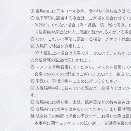
① 会場内にはアルコール飲料、食べ物の持ち込みはで
② 以下事項に該当する場合は、ご来場を見合わせてく
・体調がすぐれない場合（例：発熱、咳、喉の痛み、
・同居家族や身近な知人に感染が疑われる方がいる場
③ なお、これらの事項に該当する場合、チケット代
④ 入場口で体温を測定します
・37.5 度以上の場合は入場できませんので、あら
の交通費等の返金は応じかねます。
⑤ マスクを常時着用してください。マスクを着用して
・会場でのマスクの配布はございませんので、各自で
⑥ 手洗い、手指消毒をこまめに行ってください。
⑦ 入退場時や列に並んでいる際など、会場内ではできる
す。
⑧ 会場内には鳴り物、太鼓、拡声器などの持ち込みは
⑨ 会場内では大声を出さないでください。また長時間
⑩ 試合終了の時間は深夜の予定です。お帰りの際は
本事項に関するチケットの払い戻し、交通宿泊費の