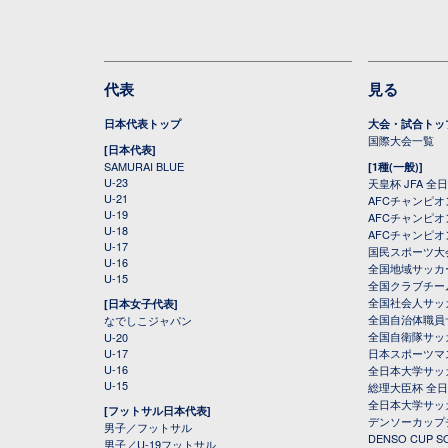
代表
見る
日本代表トップ
大会・試合トッ
国際大会一覧
[日本代表]
SAMURAI BLUE
[1種(一般)]
U-23
天皇杯 JFA 
U-21
AFCチャンピ
U-19
AFCチャンピオン
U-18
AFCチャンピオ
U-17
国民スポーツ大
U-16
全国地域サッカ
U-15
全国クラブチー
全国社会人サッ
[日本女子代表]
全国自治体職員
なでしこジャパン
全国自衛隊サッ
U-20
U-17
日本スポーツマ
U-16
全日本大学サッ
U-15
総理大臣杯 全
全日本大学サッ
[フットサル日本代表]
デンソーカップ
男子／フットサル
DENSO CUP
男子／U-19フットサル