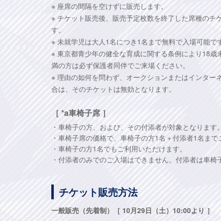
※ 座席の間隔を空けずに販売します。
※ チケット販売後、販売予定枚数を終了した席種のチ
す。
※ 未就学児は大人1名につき1名まで無料で入場可能
※ 東京都青少年の健全な育成に関する条例により18歳
満の方は必ず保護者同伴でご来場ください。
※ 理由の如何を問わず、オークションまたはインター
合は、そのチケットは無効となります。
［ *a車椅子席 ］
・車椅子の方、および、その付添者が対象となります
・車椅子席の価格で、車椅子の方1名＋付添者1名まで
・車椅子の方1名でもご利用いただけます。
・付添者のみでのご入場はできません。付添者は車椅
チケット販売方法
一般販売（先着制）［ 10月29日（土）10:00より ］