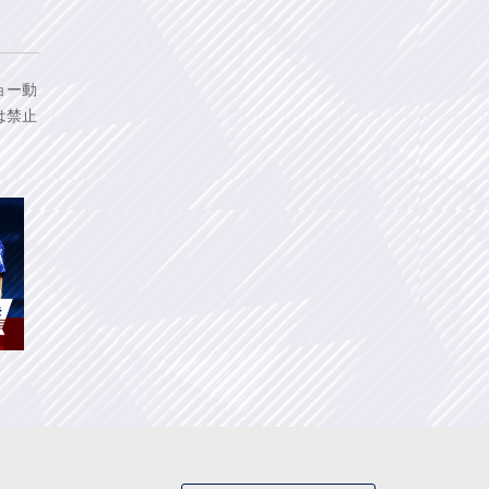
ョー動
は禁止