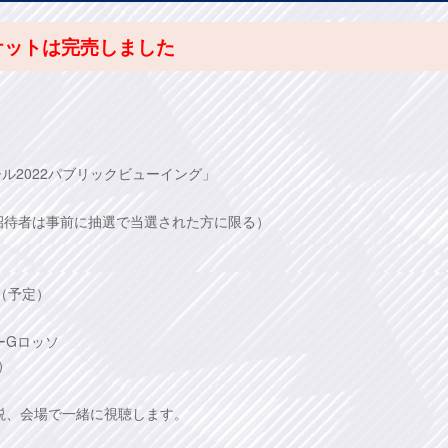
ケットは完売しました
ール2022パブリックビューイング」
招待者は事前に抽選で当選された方に限る）
フ（予定）
ーGロッソ
）
説、会場で一緒に視聴します。