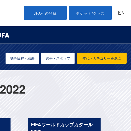
EN
JFAへの登録
チケット/グッズ
試合日程・結果
選手・スタッフ
年代・カテゴリーを選ぶ
022
FIFAワールドカップカタール