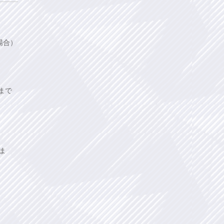
場合）
まで
ま