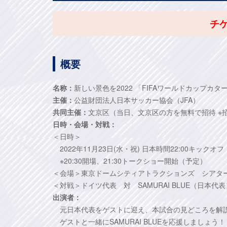
チ
概要
名称：
新しい景色を2022 「FIFAワールドカップカタ
主催：
公益財団法人日本サッカー協会（JFA）
共同主催：
文京区（当日、文京区の方を無料で招待 ※
日時・会場・対戦：
＜日時＞
2022年11月23日(水・祝) 日本時間22:00キックオ
※20:30開場、21:30トークショー開始（予定）
＜会場＞東京ドームシティアトラクションズ シアタ
＜対戦＞ドイツ代表 対 SAMURAI BLUE（日本代表
出演者：
元日本代表をゲストに迎え、本試合の見どころを解
ゲストと一緒にSAMURAI BLUEを応援しましょう！