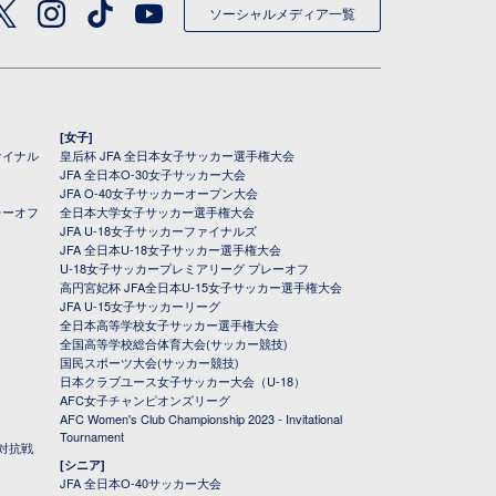
ソーシャルメディア一覧
[女子]
ァイナル
皇后杯 JFA 全日本女子サッカー選手権大会
JFA 全日本O-30女子サッカー大会
JFA O-40女子サッカーオープン大会
レーオフ
全日本大学女子サッカー選手権大会
JFA U-18女子サッカーファイナルズ
JFA 全日本U-18女子サッカー選手権大会
U-18女子サッカープレミアリーグ プレーオフ
高円宮妃杯 JFA全日本U-15女子サッカー選手権大会
JFA U-15女子サッカーリーグ
全日本高等学校女子サッカー選手権大会
全国高等学校総合体育大会(サッカー競技)
国民スポーツ大会(サッカー競技)
日本クラブユース女子サッカー大会（U-18）
AFC女子チャンピオンズリーグ
AFC Women's Club Championship 2023 - Invitational
Tournament
対抗戦
[シニア]
JFA 全日本O-40サッカー大会