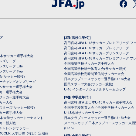
プ
[2種(高校生年代)]
高円宮杯 JFA U-18サッカープレミアリーグ フ
高円宮杯 JFA U-18サッカープレミアリーグ
高円宮杯 JFA U-18サッカープリンスリーグ
全日本サッカー選手権大会
高円宮杯 JFA U-18サッカープレミアリーグ プ
オンズリーグ
全国高等学校サッカー選手権大会
ズリーグ Elite
全国高等学校総合体育大会(サッカー競技)
ンズリーグ Two
全国高等学校定時制通信制サッカー大会
会(サッカー競技)
日本クラブユースサッカー選手権(U-18)大会
ーチャンピオンズリーグ
国民スポーツ大会(サッカー競技)
ムサッカー選手権大会
U-16 インターナショナルドリームカップ
カー選手権大会
サッカー選手権大会
[3種(中学生年代)]
カー大会
高円宮杯 JFA 全日本U-15サッカー選手権大会
スターズ(サッカー競技)
全国中学校体育大会／全国中学校サッカー大会
カー選手権大会
U-13地域サッカーリーグ
日本大学サッカートーナメント
日本クラブユースサッカー選手権(U-15)大会
カー新人戦
メニコンカップ 日本クラブユースサッカー東西
チャレンジサッカー
(U-15)
 SOCCER 大学日韓（韓日）定期戦
[4種(小学生年代)]