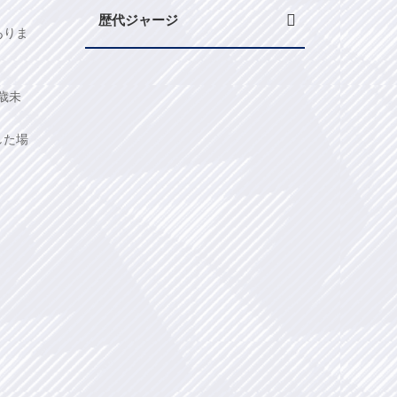
歴代ジャージ
ありま
歳未
した場