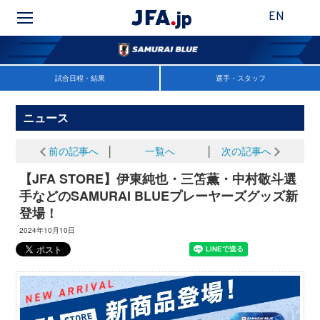
EN
試合日程・結果
選手・スタッフ
ニュース
前の記事へ
│
一覧へ
│
次の記事へ
【JFA STORE】伊東純也・三笘薫・中村敬斗選
手などのSAMURAI BLUEプレーヤーズグッズ新
登場！
2024年10月10日