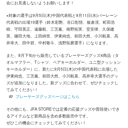
会にお見逃しないようお願いします！
※対象の選手は9月5日(木)中国代表戦と9月11日(水)バーレーン
代表戦の出場19選手（鈴木彩艶、谷口彰悟、板倉滉、町田浩
樹、守田英正、遠藤航、三笘薫、南野拓実、堂安律、久保建
英、鎌田大地、上田綺世、伊東純也、前田大然、小川航基、高
井幸大、田中碧、中村敬斗、浅野拓磨選手）になります。
また、8月下旬から販売しているプレーヤーズグッズ4商品（タ
オルマフラー、Tシャツ、ベアキーホルダー、ユニ型クッション
キーホルダー）に、新たに9月5日(木)の中国代表戦に出場した
伊東純也、三笘薫、前田大然、小川航基、高井幸大選手のグッ
ズが追加になりました。新グッズに合わせて、ぜひチェックし
てみてください！
プレーヤーズグッズページはこちら
その他にも、JFA STOREでは定番の応援グッズや普段使いでき
るアイテムなど新商品を含め多数販売中です。
ぜひこの機会にチェックしてみてください！