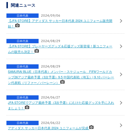
関連ニュース
日本代表
2024/09/06
【JFA STORE】アディダス サッカー日本代表 2024 ユニフォーム販売開
始！
日本代表
2024/08/29
【JFA STORE】プレーヤーズグッズ＆応援グッズ新登場！新ユニフォー
ムの販売も決定！
日本代表
2024/08/29
SAMURAI BLUE（日本代表）メンバー・スケジュール FIFAワールドカ
ップ26アジア最終予選（3次予選）9.5 中国代表戦（埼玉）| 9.10 バーレー
ン代表戦（リファー／バーレーン）
日本代表
2024/06/27
JFA STOREでアジア最終予選（3次予選）にむけた応援グッズを手に入れ
ましょう！
日本代表
2024/06/22
アディダス サッカー日本代表 2024 ユニフォームが完成