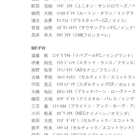
町田 浩樹 ﾏﾁﾀﾞ ｺｳｷ（ユニオン・サンジロワーズ／
橋岡 大樹 ﾊｼｵｶ ﾀﾞｲｷ（ルートン・タウン／イング
瀬古 歩夢 ｾｺ ｱﾕﾑ（グラスホッパーCZ／スイス）
菅原 由勢 ｽｶﾞﾜﾗ ﾕｷﾅﾘ（サウサンプトンFC／イン
高井 幸大 ﾀｶｲ ｺｳﾀ（川崎フロンターレ）
MF/FW
遠藤 航 ｴﾝﾄﾞｳ ﾜﾀﾙ（リバプールFC／イングランド
伊東 純也 ｲﾄｳ ｼﾞｭﾝﾔ（スタッド・ランス／フランス
南野 拓実 ﾐﾅﾐﾉ ﾀｸﾐ（ASモナコ／フランス）
古橋 亨梧 ﾌﾙﾊｼ ｷｮｳｺﾞ（セルティック／スコットラ
守田 英正 ﾓﾘﾀ ﾋﾃﾞﾏｻ（スポルティングCP／ポルト
大橋 祐紀 ｵｵﾊｼ ﾕｳｷ（ブラックバーン・ローヴァ
鎌田 大地 ｶﾏﾀﾞ ﾀﾞｲﾁ（クリスタル・パレス／イン
三笘 薫 ﾐﾄﾏ ｶｵﾙ（ブライトン・アンド・ホーヴ・
小川 航基 ｵｶﾞﾜ ｺｳｷ（NECナイメヘン／オランダ）
前田 大然 ﾏｴﾀﾞ ﾀﾞｲｾﾞﾝ（セルティック／スコット
旗手 怜央 ﾊﾀﾃ ﾚｵ（セルティック／スコットランド
堂安 律 ﾄﾞｳｱﾝ ﾘﾂ（SCフライブルク／ドイツ）