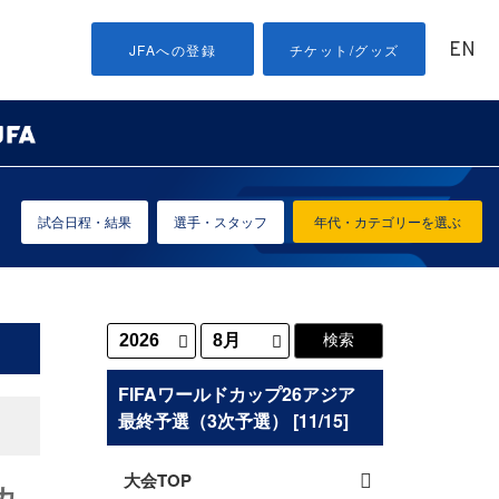
EN
JFAへの登録
チケット/グッズ
試合日程・結果
選手・スタッフ
年代・カテゴリーを選ぶ
FIFAワールドカップ26アジア
最終予選（3次予選） [11/15]
大会TOP
カ