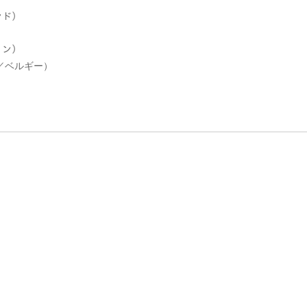
ンド）
）
イン）
V／ベルギー）