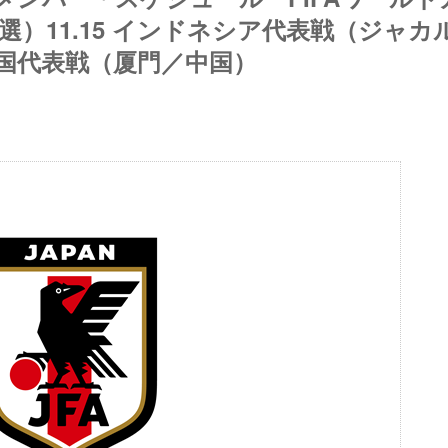
選）11.15 インドネシア代表戦（ジャカ
 中国代表戦（厦門／中国）