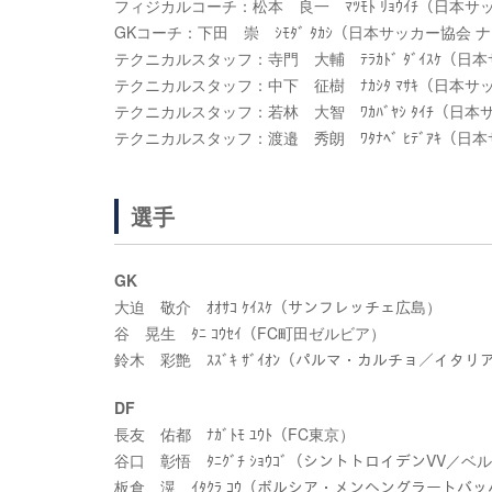
フィジカルコーチ：松本 良一 ﾏﾂﾓﾄ ﾘｮｳｲﾁ（日
GKコーチ：下田 崇 ｼﾓﾀﾞ ﾀｶｼ（日本サッカー協会
テクニカルスタッフ：寺門 大輔 ﾃﾗｶﾄﾞ ﾀﾞｲｽｹ（
テクニカルスタッフ：中下 征樹 ﾅｶｼﾀ ﾏｻｷ（日本
テクニカルスタッフ：若林 大智 ﾜｶﾊﾞﾔｼ ﾀｲﾁ（日
テクニカルスタッフ：渡邉 秀朗 ﾜﾀﾅﾍﾞ ﾋﾃﾞｱｷ（
選手
GK
大迫 敬介 ｵｵｻｺ ｹｲｽｹ（サンフレッチェ広島）
谷 晃生 ﾀﾆ ｺｳｾｲ（FC町田ゼルビア）
鈴木 彩艶 ｽｽﾞｷ ｻﾞｲｵﾝ（パルマ・カルチョ／イタリ
DF
長友 佑都 ﾅｶﾞﾄﾓ ﾕｳﾄ（FC東京）
谷口 彰悟 ﾀﾆｸﾞﾁ ｼｮｳｺﾞ（シントトロイデンVV／ベ
板倉 滉 ｲﾀｸﾗ ｺｳ（ボルシア・メンヘングラートバ