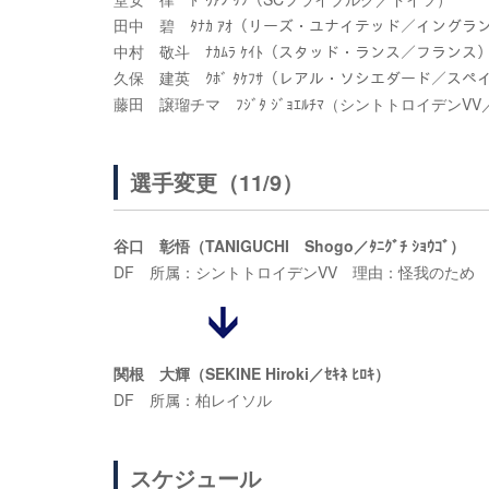
田中 碧 ﾀﾅｶ ｱｵ（リーズ・ユナイテッド／イングラ
中村 敬斗 ﾅｶﾑﾗ ｹｲﾄ（スタッド・ランス／フランス
久保 建英 ｸﾎﾞ ﾀｹﾌｻ（レアル・ソシエダード／スペ
藤田 譲瑠チマ ﾌｼﾞﾀ ｼﾞｮｴﾙﾁﾏ（シントトロイデンV
選手変更（11/9）
谷口 彰悟（TANIGUCHI Shogo／ﾀﾆｸﾞﾁ ｼｮｳｺﾞ）
DF 所属：シントトロイデンVV 理由：怪我のため
関根 大輝（SEKINE Hiroki／ｾｷﾈ ﾋﾛｷ）
DF 所属：柏レイソル
スケジュール