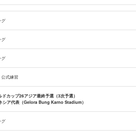
ング
ング
ング
・公式練習
ールドカップ26アジア最終予選（3次予選）
シア代表（Gelora Bung Karno Stadium）
ング