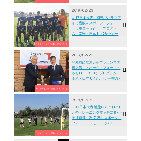
2019/02/23
U-17日本代表、初戦でパラグア
イに惜敗～スポーツ・フォー・
トゥモロー（SFT）プログラ
ム 南米・日本 U-17サッカー交
流～
サステナビリティ活動（アスパス！）
2019/02/21
開幕前に歓迎レセプションで国
際交流～スポーツ・フォー・ト
ゥモロー（SFT）プログラム
南米・日本 U-17サッカー交流～
サステナビリティ活動（アスパス！）
2019/02/21
U-17日本代表 地元CSDコロコロ
とのトレーニングマッチに勝利~
チリ遠征（2/17-26）スポーツ・
フォー・トゥモロー（SFT）プ
ログラム 南米・日本U-17サッ
カー交流
サステナビリティ活動（アスパス！）