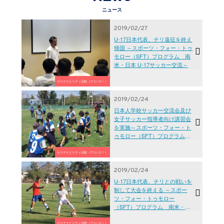
ニュース
2019/02/27
U-17日本代表、チリ遠征を終え
帰国 ～スポーツ・フォー・トゥ
モロー（SFT）プログラム 南
米・日本 U-17サッカー交流～
サステナビリティ活動（アスパス！）
2019/02/24
日本人学校サッカー交流会及び
女子サッカー指導者向け講習会
を実施～スポーツ・フォー・ト
ゥモロー（SFT）プログラム
南米・日本 U-17サッカー交流～
サステナビリティ活動（アスパス！）
2019/02/24
U-17日本代表、チリとの戦いを
制して大会を終える ～スポー
ツ・フォー・トゥモロー
（SFT）プログラム 南米・日
本 U-17サッカー交流～
サステナビリティ活動（アスパス！）