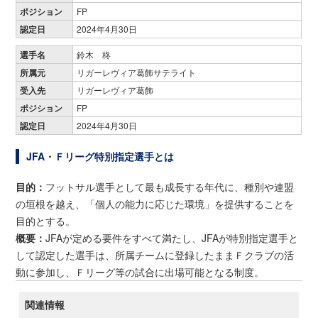
ポジション
FP
認定日
2024年4月30日
選手名
鈴木 柊
所属元
リガーレヴィア葛飾サテライト
受入先
リガーレヴィア葛飾
ポジション
FP
認定日
2024年4月30日
JFA・Ｆリーグ特別指定選手とは
目的：
フットサル選手として最も成長する年代に、種別や連盟
の垣根を越え、「個人の能力に応じた環境」を提供することを
目的とする。
概要：
JFAが定める要件をすべて満たし、JFAが特別指定選手と
して認定した選手は、所属チームに登録したままＦクラブの活
動に参加し、Ｆリーグ等の試合に出場可能となる制度。
関連情報