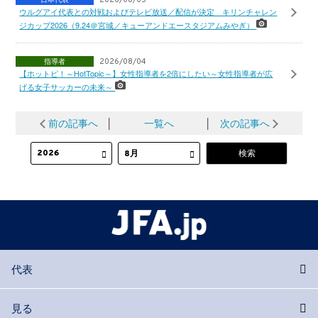
2026/08/05
ウルグアイ代表との対戦およびテレビ放送／配信が決定 キリンチャレン
ジカップ2026（9.24＠宮城／キューアンドエースタジアムみやぎ）
指導者
2026/08/04
【ホットピ！～HotTopic～】女性指導者を2倍にしたい～女性指導者が広
げる女子サッカーの未来～
前の記事へ
│
一覧へ
│
次の記事へ
代表
見る