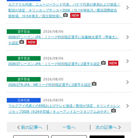
エクアドル代表、ニュージーランド代表、パナマ代表の参加および放送／
配信が決定 キリンカップサッカー2026（10.1＠神奈川／横浜国際総合
競技場、10.5＠東京／国立競技場）
選手育成
2026/08/06
2026/27シーズン JFA・Ｊリーグ特別指定選手に佐藤柚太選手（専修大）
を認定
選手育成
2026/08/06
2026/27シーズン JFA・Ｊリーグ特別指定選手に2選手を認定
選手育成
2026/08/05
2026/27年JFA・WEリーグ特別指定選手に2選手を認定
日本代表
2026/08/05
ウルグアイ代表との対戦およびテレビ放送／配信が決定 キリンチャレン
ジカップ2026（9.24＠宮城／キューアンドエースタジアムみやぎ）
前の記事へ
│
一覧へ
│
次の記事へ