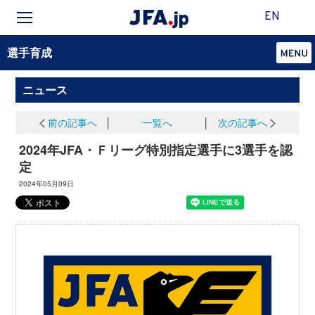
EN
選手育成
ニュース
前の記事へ
│
一覧へ
│
次の記事へ
2024年JFA・Ｆリーグ特別指定選手に3選手を認
定
2024年05月09日