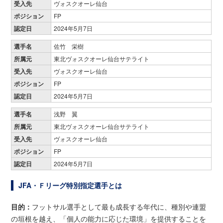
受入先
ヴォスクオーレ仙台
ポジション
FP
認定日
2024年5月7日
選手名
佐竹 栄樹
所属元
東北ヴォスクオーレ仙台サテライト
受入先
ヴォスクオーレ仙台
ポジション
FP
認定日
2024年5月7日
選手名
浅野 翼
所属元
東北ヴォスクオーレ仙台サテライト
受入先
ヴォスクオーレ仙台
ポジション
FP
認定日
2024年5月7日
JFA・Ｆリーグ特別指定選手とは
目的：
フットサル選手として最も成長する年代に、種別や連盟
の垣根を越え、「個人の能力に応じた環境」を提供することを