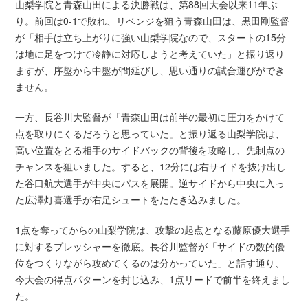
山梨学院と青森山田による決勝戦は、第88回大会以来11年ぶ
り。前回は0-1で敗れ、リベンジを狙う青森山田は、黒田剛監督
が「相手は立ち上がりに強い山梨学院なので、スタートの15分
は地に足をつけて冷静に対応しようと考えていた」と振り返り
ますが、序盤から中盤が間延びし、思い通りの試合運びができ
ません。
一方、長谷川大監督が「青森山田は前半の最初に圧力をかけて
点を取りにくるだろうと思っていた」と振り返る山梨学院は、
高い位置をとる相手のサイドバックの背後を攻略し、先制点の
チャンスを狙いました。すると、12分には右サイドを抜け出し
た谷口航大選手が中央にパスを展開。逆サイドから中央に入っ
た広澤灯喜選手が右足シュートをたたき込みました。
1点を奪ってからの山梨学院は、攻撃の起点となる藤原優大選手
に対するプレッシャーを徹底。長谷川監督が「サイドの数的優
位をつくりながら攻めてくるのは分かっていた」と話す通り、
今大会の得点パターンを封じ込み、1点リードで前半を終えまし
た。