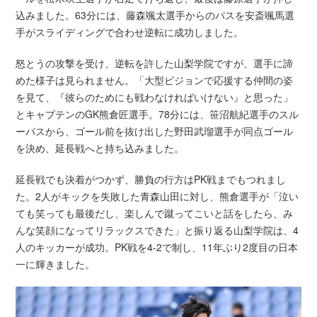
込みました。63分には、藤森颯太選手からのパスを安斎颯馬選
手がスライディングで合わせ逆転に成功しました。
怒とうの攻撃を受け、逆転を許した山梨学院ですが、選手に諦
めた様子は見られません。「大型ビジョンで応援する仲間の姿
を見て、『彼らのためにも戦わなければいけない』と思った」
とキャプテンのGK熊倉匠選手。78分には、笹沼航紀選手のスル
ーパスから、ゴール前を抜け出した野田武瑠選手が同点ゴール
を決め、延長戦へと持ち込みました。
延長戦でも決着がつかず、勝負の行方はPK戦までもつれまし
た。2人がキックを失敗した青森山田に対し、熊倉選手が「泣い
ても笑っても最後だし、楽しんで蹴ってこいと話をしたら、み
んな笑顔になってリラックスできた」と振り返る山梨学院は、4
人のキッカーが成功。PK戦を4-2で制し、11年ぶり2度目の日本
一に輝きました。