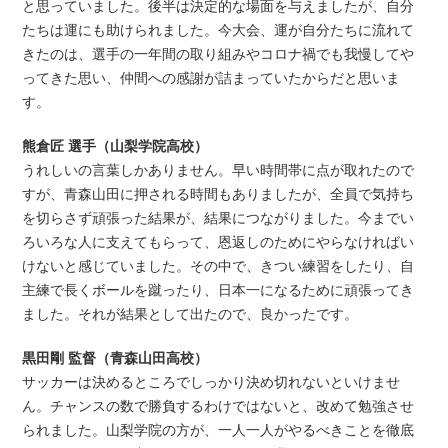
と思っていました。後半は決定的な場面を与えましたが、自分
たちは運にも助けられました。今大会、運が自分たちに流れて
きたのは、選手の一年間の取り組みやコロナ禍でも我慢してや
ってきた思い、仲間への感謝が詰まっていたからだと思いま
す。
熊倉匠 選手（山梨学院高校）
うれしいの言葉しかありません。早い時間帯に点が取れたので
すが、青森山田に押される時間もありましたが、全員で気持ち
を切らさず頑張った結果が、結果につながりました。今までい
ろいろな人に支えてもらって、恩返しのためにやらなければい
けないと感じていました。その中で、きつい練習をしたり、自
主練で長くボールを蹴ったり、日本一になるために頑張ってき
ました。それが結果として出たので、良かったです。
黒田剛 監督（青森山田高校）
サッカーは決めるところでしっかり決め切れないといけませ
ん。チャンスの数で勝負するわけではないと、改めて勉強させ
られました。山梨学院の方が、一人一人がやるべきことを徹底