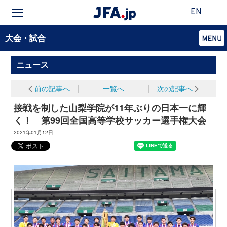
EN
大会・試合
ニュース
前の記事へ
│
一覧へ
│
次の記事へ
接戦を制した山梨学院が11年ぶりの日本一に輝
く！ 第99回全国高等学校サッカー選手権大会
2021年01月12日