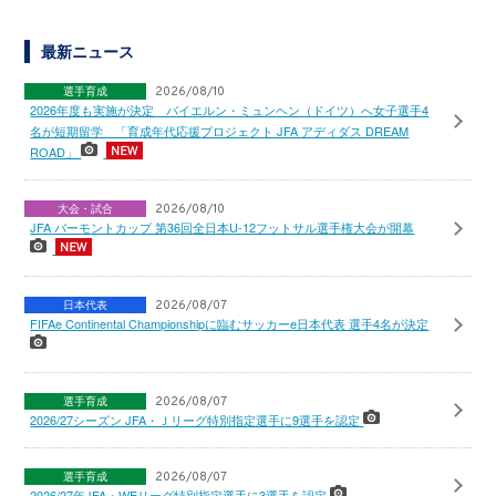
最新ニュース
選手育成
2026/08/10
2026年度も実施が決定 バイエルン・ミュンヘン（ドイツ）へ女子選手4
名が短期留学 「育成年代応援プロジェクト JFA アディダス DREAM
ROAD」
大会・試合
2026/08/10
JFA バーモントカップ 第36回全日本U-12フットサル選手権大会が開幕
日本代表
2026/08/07
FIFAe Continental Championshipに臨むサッカーe日本代表 選手4名が決定
選手育成
2026/08/07
2026/27シーズン JFA・Ｊリーグ特別指定選手に9選手を認定
選手育成
2026/08/07
2026/27年JFA・WEリーグ特別指定選手に3選手を認定