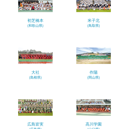
初芝橋本
米子北
(和歌山県)
(鳥取県)
大社
作陽
(島根県)
(岡山県)
広島皆実
高川学園
(広島県)
(山口県)