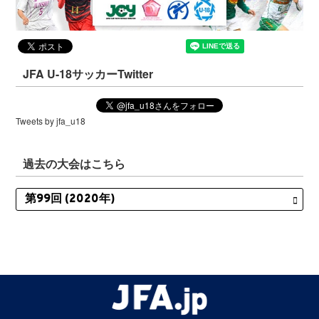
JFA U-18サッカーTwitter
Tweets by jfa_u18
過去の大会はこちら