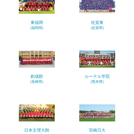
東福岡
佐賀東
(福岡県)
(佐賀県)
創成館
ルーテル学院
(長崎県)
(熊本県)
日本文理大附
宮崎日大