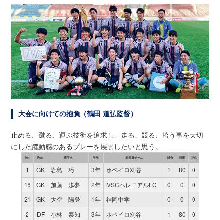
大会に向けての抱負（鶴田 道弘監督）
止める、蹴る、運ぶ技術を追求し、走る、競る、拾う事を大切
にした躍動感のあるプレーを展開したいと思う。
No.
Pos.
選手名
学年
前所属チーム
試合
時間
得点
1
GK
岩島 巧
3年
ホペイロ刈谷
1
80
0
16
GK
加藤 歩夢
2年
MSCペレニアルFC
0
0
0
21
GK
大空 陽登
1年
神岡中学
0
0
0
2
DF
小林 泰知
3年
ホペイロ刈谷
1
80
0