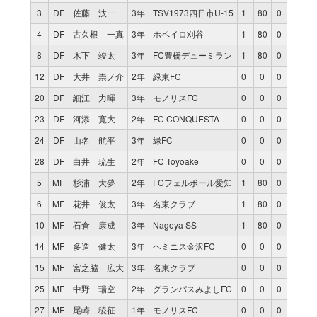
3
DF
佐藤 汰一
3年
TSV1973四日市U-15
1
80
0
4
DF
古久根 一真
3年
ホペイロ刈谷
1
80
0
8
DF
木下 竣太
3年
FC豊橋デューミラン
1
80
0
12
DF
大井 崇ノ介
2年
緑東FC
0
0
0
20
DF
細江 力暉
3年
モノリスFC
0
0
0
23
DF
河添 寛大
2年
FC CONQUESTA
0
0
0
24
DF
山名 航平
3年
緑FC
0
0
0
28
DF
白井 琉生
2年
FC Toyoake
0
0
0
5
MF
杉浦 大夢
2年
FCフェルボール愛知
1
80
0
6
MF
花井 俊太
3年
名東クラブ
1
80
0
10
MF
石倉 康成
3年
Nagoya SS
1
80
0
14
MF
多造 健太
3年
ヘミニス金沢FC
0
0
0
15
MF
宮之脇 広大
3年
名東クラブ
0
0
0
25
MF
中野 瑞空
2年
グランパスみよしFC
0
0
0
27
MF
尾崎 稜征
1年
モノリスFC
0
0
0