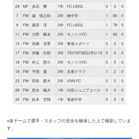
29
MF
多武 響
1年
FC LISOL
0
0
0
7
FW
越 慎之助
3年
楠中学
1
80
0
9
FW
森田 澪
2年
FC LISOL
1
78
0
11
FW
大野 啄未
2年
モノリスFC
1
80
0
13
FW
高橋 克季
3年
東海スポーツ
0
0
0
17
FW
伊藤 壮耶
3年
TSV1973四日市U-15
0
0
0
18
FW
村上 慧斗
2年
モノリスFC
0
0
0
19
FW
平岡 蓮
3年
名東クラブ
1
2
0
22
FW
田島 暖大
2年
VIVA FC
0
0
0
26
FW
黒木 颯大
1年
刈谷ジュニアユース
0
0
0
30
FW
鈴木 空翔
1年
竜南中学
0
0
0
※各チームで選手・スタッフの安全を確保した上で撮影していま
す。