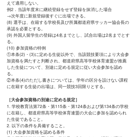
えて適用しない。
例2．当該年度末に継続登録をせず登録を抹消した場合
→次年度に新規登録後すぐに出場できる。
(8) 選手は、在籍する学校長及び所属都道府県サッカー協会長の
承認を必要とする。
(9) 外国人留学生の登録は4名までとし、試合出場は2名までとす
る。
(10) 参加資格の特例
①本条(2)・(3)に定める生徒以外で、当該競技要項により大会参
加資格を満たすと判断され、都道府県高等学校体育連盟が推薦
した生徒について、別途に定める規定に従い大会参加を認め
る。
②本条(4)のただし書きについては、学年の区分を設けない課程
に在籍する生徒の出場は、同一競技3回限りとする。
［大会参加資格の別途に定める規定］
1. 学校教育法第72条・第115条・第124条および第134条の学校
に在籍し、都道府県高等学校体育連盟の大会に参加を認められ
た生徒であること。
2. 以下の条件を具備すること。
(1) 大会参加資格を認める条件