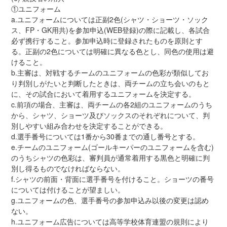
①ユニフォーム
a.ユニフォームについては正副2色(シャツ・ショーツ・ソック
ス、FP・GK用共)を参加申込(WEB登録)の際に記載し、各試合
必ず携行すること。参加申込時に登録されたものを原則とす
る。正副の2色については明確に異なる色とし、同色の使用は避
けること。
b.主審は、対戦するチームのユニフォームの色彩が類似してお
り判別しがたいと判断したときは、両チームの立ち会いのもと
に、その試合において着用するユニフォームを決定する。
c.前項の場合、主審は、両チームの各2組のユニフォームのうち
から、シャツ、ショーツ及びソックスのそれぞれについて、判
別しやすい組み合わせを決定することができる。
d.選手番号については1番から30番までの通し番号とする。
e.チームのユニフォーム(ゴールキーパーのユニフォームを含む)
のうちシャツの色彩は、審判員が通常着用する黒色と明確に判
別し得るものでなければならない。
f.シャツの前面・背面に選手番号を付けること。ショーツの番号
については付けることが望ましい。
g.ユニフォームの色、選手番号の参加申込み以後の変更は認め
ない。
h.ユニフォーム広告については高等学校体育連盟の規則により