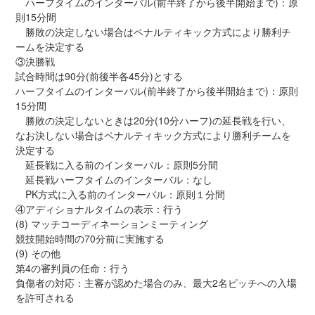
ハーフタイムのインターバル(前半終了から後半開始まで)：原
則15分間
勝敗の決定しない場合はペナルティキック方式により勝利チ
ームを決定する
③決勝戦
試合時間は90分(前後半各45分)とする
ハーフタイムのインターバル(前半終了から後半開始まで)：原則
15分間
勝敗の決定しないときは20分(10分ハーフ)の延長戦を行い、
なお決しない場合はペナルティキック方式により勝利チームを
決定する
延長戦に入る前のインターバル：原則5分間
延長戦ハーフタイムのインターバル：なし
PK方式に入る前のインターバル：原則１分間
④アディショナルタイムの表示：行う
(8) マッチコーディネーションミーティング
競技開始時間の70分前に実施する
(9) その他
第4の審判員の任命：行う
負傷者の対応：主審が認めた場合のみ、最大2名ピッチへの入場
を許可される