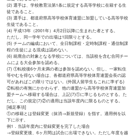
(2) 選手は、学校教育法第1条に規定する高等学校に在籍する生
徒であること。
(3) 選手は、都道府県高等学校体育連盟に加盟している高等学校
生徒であること。
(4) 平成13年（2001年）4月2日以降に生まれた者とする。
ただし、同一学年での出場は1回限りとする。
(5) チームの編成において、全日制課程・定時制課程・通信制課
程の生徒による混成は認めない。
(6) 統廃合の対象となる学校については、当該校を含む合同チー
ムによる大会参加を認める。
(7) ①転校後6ケ月未満の者は参加を認めない。但し、一家転住
等やむを得ない場合は、各都道府県高等学校体育連盟会長の認
可があればこの限りではない。(外国人留学生もこれに準ずる)
②転校の有無にかかわらず、他の連盟から高等学校体育連盟加
盟チームへ移籍する場合は、上記(7)①に準じるものとする。た
だし、この規定(7)②の適用は当該年度内に限るものとする。
[補足事項]
①の移籍とは登録変更（抹消→新規登録）を指す。適用例を以
下に示す。
例1．当該年度内に登録変更を完了した場合
→登録変更後、6ヶ月間は試合に出場できない。ただし年度を越