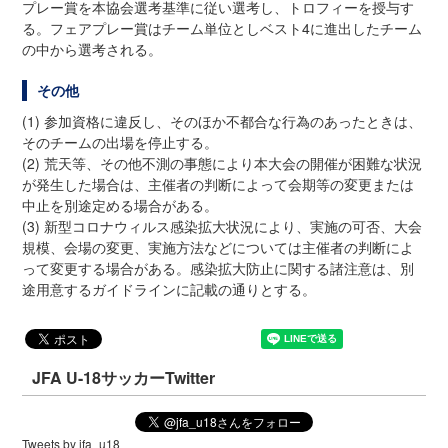
プレー賞を本協会選考基準に従い選考し、トロフィーを授与す
る。フェアプレー賞はチーム単位としベスト4に進出したチーム
の中から選考される。
その他
(1) 参加資格に違反し、そのほか不都合な行為のあったときは、
そのチームの出場を停止する。
(2) 荒天等、その他不測の事態により本大会の開催が困難な状況
が発生した場合は、主催者の判断によって会期等の変更または
中止を別途定める場合がある。
(3) 新型コロナウィルス感染拡大状況により、実施の可否、大会
規模、会場の変更、実施方法などについては主催者の判断によ
って変更する場合がある。感染拡大防止に関する諸注意は、別
途用意するガイドラインに記載の通りとする。
JFA U-18サッカーTwitter
Tweets by jfa_u18