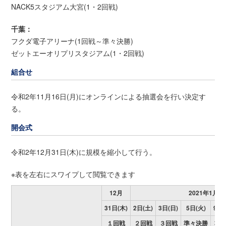
NACK5スタジアム大宮(1・2回戦)
千葉：
フクダ電子アリーナ(1回戦～準々決勝)
ゼットエーオリプリスタジアム(1・2回戦)
組合せ
令和2年11月16日(月)にオンラインによる抽選会を行い決定す
る。
開会式
令和2年12月31日(木)に規模を縮小して行う。
※表を左右にスワイプして閲覧できます
12月
2021年1月
31日(木)
2日(土)
3日(日)
5日(火)
9日(
１回戦
２回戦
３回戦
準々決勝
準