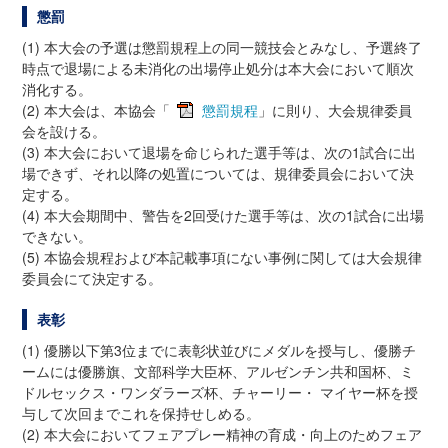
懲罰
(1) 本大会の予選は懲罰規程上の同一競技会とみなし、予選終了
時点で退場による未消化の出場停止処分は本大会において順次
消化する。
(2) 本大会は、本協会「
懲罰規程
」に則り、大会規律委員
会を設ける。
(3) 本大会において退場を命じられた選手等は、次の1試合に出
場できず、それ以降の処置については、規律委員会において決
定する。
(4) 本大会期間中、警告を2回受けた選手等は、次の1試合に出場
できない。
(5) 本協会規程および本記載事項にない事例に関しては大会規律
委員会にて決定する。
表彰
(1) 優勝以下第3位までに表彰状並びにメダルを授与し、優勝チ
ームには優勝旗、文部科学大臣杯、アルゼンチン共和国杯、ミ
ドルセックス・ワンダラーズ杯、チャーリー・ マイヤー杯を授
与して次回までこれを保持せしめる。
(2) 本大会においてフェアプレー精神の育成・向上のためフェア