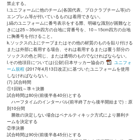
禁止する。
i.ユニフォームに他のチーム(各国代表、プロクラブチーム等)の
エンブレム等が付いているものは着用できない。
j.縞のユニフォームに番号表示をする際、明確な識別が困難なと
きには25～35cm四方の台地に背番号を、10～15cm四方の台地
に胸番号を付けること。
k.ソックスの上にテープまたはその他の材質のものを貼り付ける
または外部に着用する場合、それは着用するまたは覆う部分の
ソックスの色と同じ、または透明のものでなければならない。
l.その他項目については(公財)日本サッカー協会の
ユニフォ
ーム規程
(2017年4月13日改正)に基づいたユニフォームを使用
しなければならない。
(7) 試合時間
①1回戦～準々決勝
試合時間は80分(前後半各40分)とする
ハーフタイムのインターバル(前半終了から後半開始まで)：原
則10分間
勝敗の決定しない場合はペナルティキック方式により勝利チ
ームを決定する
②準決勝
試合時間は90分(前後半各45分)とする