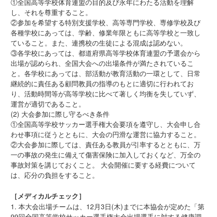
①全国高等学校体育連盟の目的及び永年にわたる活動を理解
し、それを尊重すること。
②参加を希望する特別支援学校、高等専門学校、専修学校及び
各種学校にあっては、学齢、修業年限ともに高等学校と一致し
ていること。また、連携校の生徒による混成は認めない。
③各学校にあっては、都道府県高等学校体育連盟の予選会から
出場が認められ、全国大会への出場条件が満たされているこ
と。各学校にあっては、部活動が教育活動の一環として、日常
継続的に責任ある顧問教員の指導のもとに適切に行われてお
り、活動時間等が高等学校に比べて著しく均衡を失していず、
運営が適切であること。
(2) 大会参加に際し守るべき条件
①全国高等学校サッカー選手権大会要項を遵守し、大会申し合
わせ事項に従うとともに、大会の円滑な運営に協力すること。
②大会参加に際しては、責任ある教員が引率するとともに、万
一の事故の発生に備えて傷害保険に加入しておくなど、万全の
事故対策を講じておくこと。 大会開催に要する経費について
は、応分の負担をすること。
［メディカルチェック］
1. 本大会出場チームは、12月3日(木)までに本協会が定めた「第
99回全国高等学校サッカー選手権大会出場選手に対する健康調