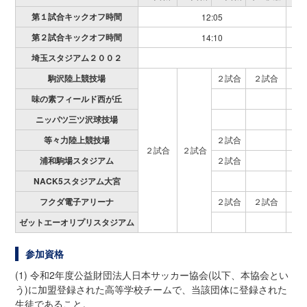
第１試合キックオフ時間
12:05
12:
第２試合キックオフ時間
14:10
14:
埼玉スタジアム２００２
２
駒沢陸上競技場
２試合
２試合
味の素フィールド西が丘
ニッパツ三ツ沢球技場
等々力陸上競技場
２試合
２試合
２試合
浦和駒場スタジアム
２試合
NACK5スタジアム大宮
フクダ電子アリーナ
２試合
２試合
ゼットエーオリプリスタジアム
参加資格
(1) 令和2年度公益財団法人日本サッカー協会(以下、本協会とい
う)に加盟登録された高等学校チームで、当該団体に登録された
生徒であること。