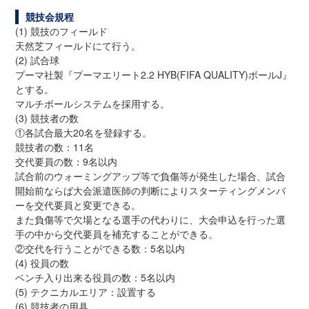
競技会規程
(1) 競技のフィールド
天然芝フィールドにて行う。
(2) 試合球
プーマ社製『プーマエリート2.2 HYB(FIFA QUALITY)ボールJ』
とする。
マルチボールシステムを採用する。
(3) 競技者の数
①各試合最大20名を登録する。
競技者の数：11名
交代要員の数：9名以内
試合前のウォーミングアップ等で負傷等が発生した場合、試合
開始前ならば大会派遣医師の判断によりスターティングメンバ
ーを交代要員と変更できる。
また負傷等で欠場となる選手の代わりに、大会申込を行った選
手の中から交代要員を補充することができる。
②交代を行うことができる数：5名以内
(4) 役員の数
ベンチ入り出来る役員の数：5名以内
(5) テクニカルエリア：設置する
(6) 競技者の用具