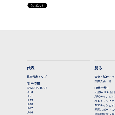
代表
見る
日本代表トップ
大会・試合トッ
国際大会一覧
[日本代表]
SAMURAI BLUE
[1種(一般)]
U-23
天皇杯 JFA 
U-21
AFCチャンピ
U-19
AFCチャンピオン
U-18
AFCチャンピオ
U-17
国民スポーツ大
U-16
全国地域サッカ