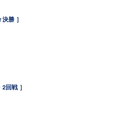
々決勝 ］
2回戦 ］