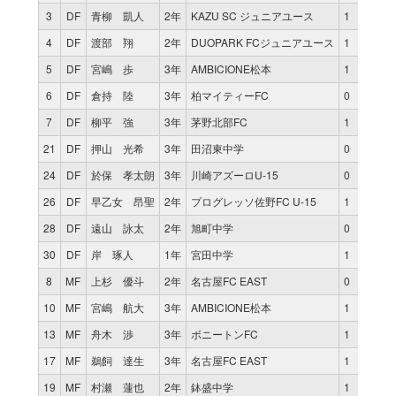
3
DF
青柳 凱人
2年
KAZU SC ジュニアユース
1
80
0
4
DF
渡部 翔
2年
DUOPARK FCジュニアユース
1
80
0
5
DF
宮嶋 歩
3年
AMBICIONE松本
1
80
0
6
DF
倉持 陸
3年
柏マイティーFC
0
0
0
7
DF
柳平 強
3年
茅野北部FC
1
63
0
21
DF
押山 光希
3年
田沼東中学
0
0
0
24
DF
於保 孝太朗
3年
川崎アズーロU-15
0
0
0
26
DF
早乙女 昂聖
2年
プログレッソ佐野FC U-15
1
17
0
28
DF
遠山 詠太
2年
旭町中学
0
0
0
30
DF
岸 琢人
1年
宮田中学
1
28
0
8
MF
上杉 優斗
2年
名古屋FC EAST
0
0
0
10
MF
宮嶋 航大
3年
AMBICIONE松本
1
80
0
13
MF
舟木 渉
3年
ボニートンFC
1
80
0
17
MF
鵜飼 達生
3年
名古屋FC EAST
1
52
0
19
MF
村瀬 蓮也
2年
鉢盛中学
1
17
0