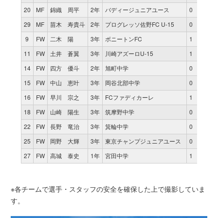
20
MF
錦織 周平
2年
バディージュニアユース
0
0
0
29
MF
苗木 寿貴斗
2年
プログレッソ佐野FC U-15
0
0
0
9
FW
二木 陽
3年
ボニートンFC
1
63
0
11
FW
土井 蒼翼
3年
川崎アズーロU-15
1
40
0
14
FW
四方 優斗
2年
旭町中学
0
0
0
15
FW
中山 恵叶
3年
岡谷北部中学
0
0
0
16
FW
早川 宗之
3年
FCファディカーレ
1
80
0
18
FW
山崎 陽生
3年
筑摩野中学
0
0
0
22
FW
長野 竜治
3年
箕輪中学
0
0
0
25
FW
岡野 大輝
3年
東京チャンプジュニアユース
0
0
0
27
FW
高城 泰史
1年
宮田中学
1
40
0
※各チームで選手・スタッフの安全を確保した上で撮影していま
す。