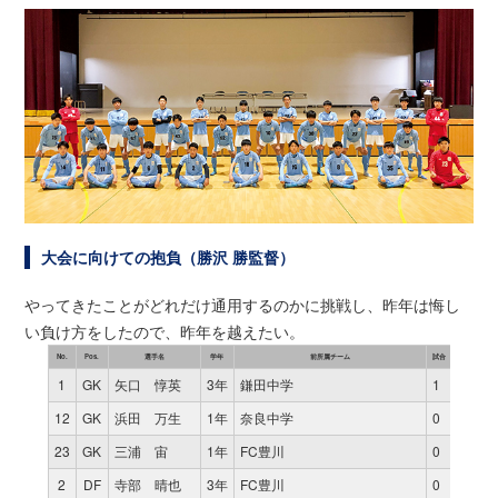
大会に向けての抱負（勝沢 勝監督）
やってきたことがどれだけ通用するのかに挑戦し、昨年は悔し
い負け方をしたので、昨年を越えたい。
No.
Pos.
選手名
学年
前所属チーム
試合
時間
得
1
GK
矢口 惇英
3年
鎌田中学
1
80
0
12
GK
浜田 万生
1年
奈良中学
0
0
0
23
GK
三浦 宙
1年
FC豊川
0
0
0
2
DF
寺部 晴也
3年
FC豊川
0
0
0