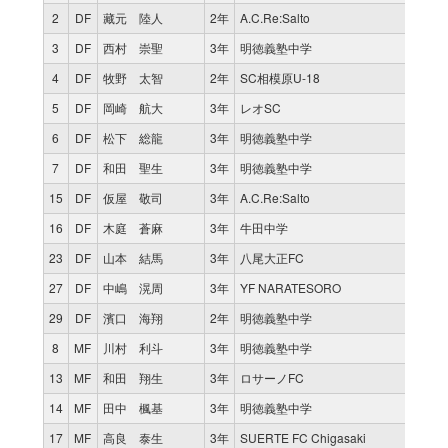
2
DF
藏元 陸人
2年
A.C.Re:Salto
3
DF
西村 崇聖
3年
明徳義塾中学
4
DF
牧野 太智
2年
SC相模原U-18
5
DF
岡崎 航大
3年
レオSC
6
DF
松下 総龍
3年
明徳義塾中学
7
DF
和田 聖生
3年
明徳義塾中学
15
DF
仮屋 敬司
3年
A.C.Re:Salto
16
DF
木庭 蒼麻
3年
牛田中学
23
DF
山本 結馬
3年
八尾大正FC
27
DF
中嶋 滉周
3年
YF NARATESORO
29
DF
濱口 海翔
2年
明徳義塾中学
8
MF
川村 利斗
3年
明徳義塾中学
13
MF
和田 翔生
3年
ロサーノFC
14
MF
田中 楓基
3年
明徳義塾中学
17
MF
高良 泰生
3年
SUERTE FC Chigasaki