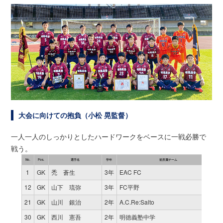
大会に向けての抱負（小松 晃監督）
一人一人のしっかりとしたハードワークをベースに一戦必勝で
戦う。
No.
Pos.
選手名
学年
前所属チーム
1
GK
禿 蒼生
3年
EAC FC
12
GK
山下 琉弥
3年
FC平野
21
GK
山川 銀治
2年
A.C.Re:Salto
30
GK
西川 憲吾
2年
明徳義塾中学