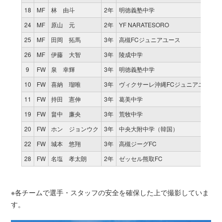
18
MF
林 由斗
2年
明徳義塾中学
24
MF
原山 元
2年
YF NARATESORO
25
MF
田岡 拓馬
3年
高槻FCジュニアユース
26
MF
伊藤 大智
3年
陵成中学
9
FW
泉 幸輝
3年
明徳義塾中学
10
FW
喜納 瑠唯
3年
ヴィクサーレ沖縄FCジュニアユース
11
FW
持田 憲伸
3年
葛美中学
19
FW
畠中 廉央
3年
荒牧中学
20
FW
ホン ジョンウク
3年
中央大附中学（韓国）
22
FW
城本 悠翔
3年
高槻ジーグFC
28
FW
名塩 孝太朗
2年
ゼッセル熊取FC
※各チームで選手・スタッフの安全を確保した上で撮影していま
す。