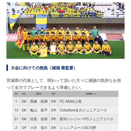
大会に向けての抱負（城福 敬監督）
宮城県の代表として、関わって頂いた方々に感謝の気持ちを持
って全力でプレーできるよう準備したい。
No.
Pos.
選手名
学年
前所属チーム
試合
1
GK
髙橋 拓輝
3年
FC ASAS上尾
2
12
GK
亀山 龍平
2年
Cobaltore女川ジュニアユース
0
21
GK
目黒 佑弥
3年
新潟トレジャーFCジュニアユース
0
2
DF
小沢 琉斗
3年
ジュニアユースSC与野
0