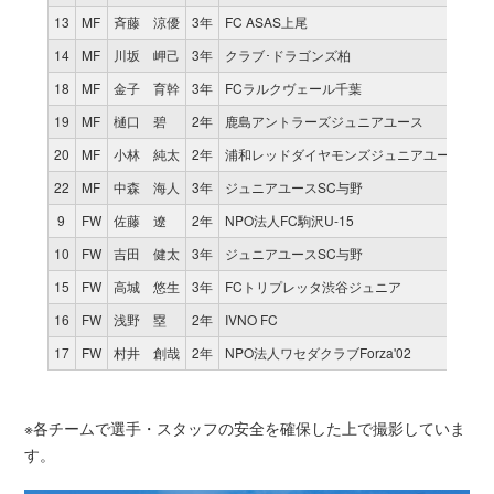
13
MF
斉藤 涼優
3年
FC ASAS上尾
2
14
MF
川坂 岬己
3年
クラブ･ドラゴンズ柏
0
18
MF
金子 育幹
3年
FCラルクヴェール千葉
2
19
MF
樋口 碧
2年
鹿島アントラーズジュニアユース
0
20
MF
小林 純太
2年
浦和レッドダイヤモンズジュニアユース
0
22
MF
中森 海人
3年
ジュニアユースSC与野
0
9
FW
佐藤 遼
2年
NPO法人FC駒沢U-15
2
10
FW
吉田 健太
3年
ジュニアユースSC与野
2
15
FW
高城 悠生
3年
FCトリプレッタ渋谷ジュニア
0
16
FW
浅野 塁
2年
IVNO FC
0
17
FW
村井 創哉
2年
NPO法人ワセダクラブForza'02
2
※各チームで選手・スタッフの安全を確保した上で撮影していま
す。