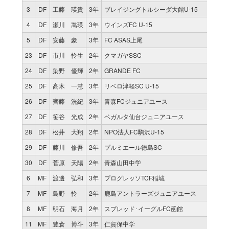
3
DF
工藤 瑛貴
3年
ブレイジングトルシーダ大館U-15
2
4
DF
瀬川 嵩瑛
3年
ウインズFC U-15
0
5
DF
安藤 豪
3年
FC ASAS上尾
2
23
DF
市川 怜生
2年
クマガヤSSC
2
24
DF
染野 優輝
2年
GRANDE FC
1
25
DF
高木 一慧
3年
リベロ津軽SC U-15
0
26
DF
齊藤 洸紀
3年
青森FCジュニアユース
0
27
DF
笹谷 光成
2年
ベガルタ仙台ジュニアユース
2
28
DF
松井 大翔
2年
NPO法人FC駒沢U-15
1
29
DF
藤川 修吾
2年
プルミエール徳島SC
0
30
DF
菅原 天陽
2年
青森山田中学
0
6
MF
渡邊 弘和
3年
プログレッソTCF稲城
2
7
MF
島野 怜
2年
鹿島アントラーズジュニアユース
2
8
MF
明石 海月
2年
スプレッド･イーグルFC函館
2
11
MF
豊倉 博斗
3年
仁賀保中学
2