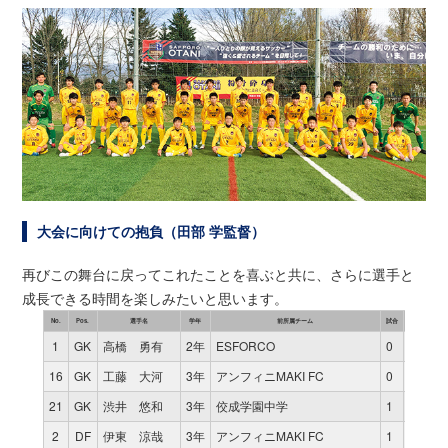
大会に向けての抱負（田部 学監督）
再びこの舞台に戻ってこれたことを喜ぶと共に、さらに選手と
成長できる時間を楽しみたいと思います。
No.
Pos.
選手名
学年
前所属チーム
試合
時間
得点
1
GK
高橋 勇有
2年
ESFORCO
0
0
0
16
GK
工藤 大河
3年
アンフィニMAKI FC
0
0
0
21
GK
渋井 悠和
3年
佼成学園中学
1
80
0
2
DF
伊東 涼哉
3年
アンフィニMAKI FC
1
80
0