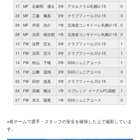
17
MF
石郷岡 優太
3年
アスルクラロ札幌U-15
0
0
0
23
MF
工藤 楓吾
2年
クラブフィールズU-15
0
0
0
26
MF
伊原 詢介
1年
北海道コンサドーレ札幌U-15
0
0
0
28
MF
吉田 雄次朗
1年
北海道コンサドーレ札幌U-15
0
0
0
10
FW
佐野 宏太
3年
クラブフィールズU-15
1
70
0
11
FW
吉田 北斗
3年
クラブフィールズU-15
1
10
0
14
FW
秋山 千颯
2年
SSSジュニアユース
1
54
0
15
FW
山﨑 遥翔
2年
SSSジュニアユース
0
0
0
22
FW
田村 捷真
3年
クラブフィールズU-15
0
0
0
24
FW
高橋 颯汰
1年
スプレッド･イーグルFC函館
1
31
0
27
FW
長太 陽寛
1年
SSSジュニアユース
0
0
0
※各チームで選手・スタッフの安全を確保した上で撮影していま
す。