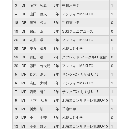
3
DF
藤本 拓真
3年
中標津中学
1
80
0
4
DF
山田 脩人
3年
アンフィニMAKI FC
1
80
0
18
DF
渡邉 俊太
3年
手稲東中学
0
0
0
19
DF
畠山 洸
3年
SSSジュニアユース
0
0
0
20
DF
花井 耀
3年
アンフィニMAKI FC
0
0
0
25
DF
安食 優斗
1年
札幌大谷中学
1
80
0
29
DF
青山 稜
2年
スプレッド･イーグルFC函館
0
0
0
30
DF
藤田 倫太朗
2年
アンフィニMAKI FC
0
0
0
5
MF
鈴木 浩人
3年
サンクFCくりやまU-15
1
63
0
6
MF
高山 大樹
3年
アンフィニMAKI FC
1
80
0
7
MF
西島 都生
3年
サンクFCくりやまU-15
1
17
0
8
MF
岡本 大地
2年
北海道コンサドーレ旭川U-15
1
80
0
9
MF
川井 駿
3年
千歳中学
1
26
0
12
MF
小川 士夢
3年
札幌大谷中学
0
0
0
13
MF
高桑 輝人
2年
北海道コンサドーレ旭川U-15
1
49
0