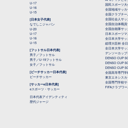
U-17
国民スポーツ大
U-16
全国地域サッカ
U-15
全国クラブチー
全国社会人サッ
[日本女子代表]
全国自治体職員
なでしこジャパン
全国自衛隊サッ
U-20
U-17
日本スポーツマ
U-16
全日本大学サッ
U-15
総理大臣杯 全
全日本大学サッ
[フットサル日本代表]
デンソーカップ
男子／フットサル
DENSO CUP
男子／U-19フットサル
DENSO CUP
女子／フットサル
DENSO CUP
[ビーチサッカー日本代表]
全国高等専門学
ビーチサッカー
東京エネシスカ
全国専門学校サ
[サッカーe日本代表]
FIFAクラブワ
eスポーツ・サッカー
日本代表アイデンティティ
歴代ジャージ