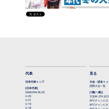
代表
見る
日本代表トップ
大会・試合トッ
国際大会一覧
[日本代表]
SAMURAI BLUE
[1種(一般)]
U-23
天皇杯 JFA 
U-21
AFCチャンピ
U-19
AFCチャンピオン
U-18
AFCチャンピオ