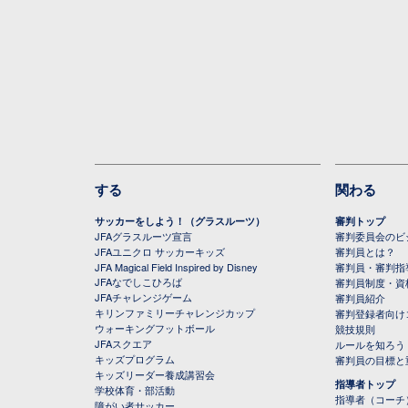
する
関わる
サッカーをしよう！（グラスルーツ）
審判トップ
JFAグラスルーツ宣言
審判委員会のビジ
JFAユニクロ サッカーキッズ
審判員とは？
JFA Magical Field Inspired by Disney
審判員・審判指
JFAなでしこひろば
審判員制度・資
JFAチャレンジゲーム
審判員紹介
キリンファミリーチャレンジカップ
審判登録者向け
ウォーキングフットボール
競技規則
JFAスクエア
ルールを知ろう
キッズプログラム
審判員の目標と
キッズリーダー養成講習会
指導者トップ
学校体育・部活動
指導者（コーチ
障がい者サッカー