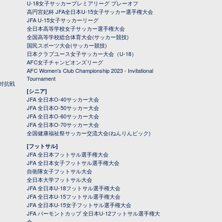
U-18女子サッカープレミアリーグ プレーオフ
高円宮妃杯 JFA全日本U-15女子サッカー選手権大会
JFA U-15女子サッカーリーグ
全日本高等学校女子サッカー選手権大会
全国高等学校総合体育大会(サッカー競技)
国民スポーツ大会(サッカー競技)
日本クラブユース女子サッカー大会（U-18）
AFC女子チャンピオンズリーグ
AFC Women's Club Championship 2023 - Invitational
Tournament
対抗戦
[シニア]
JFA 全日本O-40サッカー大会
JFA 全日本O-50サッカー大会
JFA 全日本O-60サッカー大会
JFA 全日本O-70サッカー大会
全国健康福祉祭サッカー交流大会(ねんりんピック)
[フットサル]
JFA 全日本フットサル選手権大会
JFA 全日本女子フットサル選手権大会
自衛隊女子フットサル大会
全日本大学フットサル大会
JFA 全日本U-18フットサル選手権大会
JFA 全日本U-15フットサル選手権大会
JFA 全日本U-15女子フットサル選手権大会
JFA バーモントカップ 全日本U-12フットサル選手権大
会