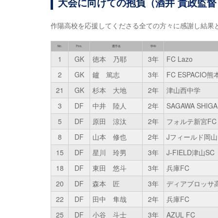
大会に向けての抱負（酒井 貴政監督
作陽高校を応援してくださる全ての方々に感謝し結果
No.
Pos.
選手名
学年
1
GK
徳本 乃耶
3年
FC Lazo
2
GK
鑪 篤志
3年
FC ESPACIO熊
21
GK
杉本 大地
2年
津山西中学
3
DF
中井 陸人
2年
SAGAWA SHI
5
DF
原田 涼汰
2年
フォルテ新宮FC
8
DF
山本 修也
2年
Jフィールド岡山
15
DF
星川 玲男
3年
J-FIELD津山SC
18
DF
東田 悠斗
3年
兵庫FC
20
DF
森本 匠
3年
ディアブロッサ高田
22
DF
田中 隼哉
2年
兵庫FC
25
DF
小谷 斗士
3年
AZUL FC