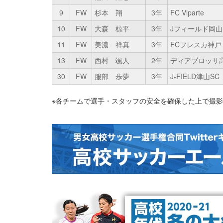
9
FW
杉本 翔
3年
FC Viparte
10
FW
大森 椋平
3年
Jフィールド岡山
11
FW
美濃 祥真
3年
FCフレスカ神戸
13
FW
西村 颯人
2年
ディアブロッサ高田
30
FW
服部 歩夢
3年
J-FIELD津山SC
※各チームで選手・スタッフの安全を確保した上で撮