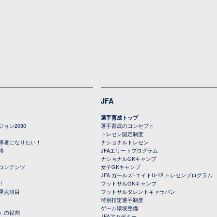
JFA
選手育成トップ
ョン2030
選手育成のコンセプト
トレセン認定制度
導者になりたい！
ナショナルトレセン
格
JFAエリートプログラム
ナショナルGKキャンプ
コンテンツ
女子GKキャンプ
JFA ガールズ･エイトU-12 トレセンプログラム
！
フットサルGKキャンプ
重点項目
フットサルタレントキャラバン
特別指定選手制度
ゲーム環境整備
）の役割
JFAアカデミー