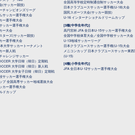
全国高等学校定時制通信制サッカー大会
会(サッカー競技)
日本クラブユースサッカー選手権(U-18)大会
ーチャンピオンズリーグ
国民スポーツ大会(サッカー競技)
ムサッカー選手権大会
U-16 インターナショナルドリームカップ
カー選手権大会
サッカー選手権大会
[3種(中学生年代)]
カー大会
高円宮杯 JFA 全日本U-15サッカー選手権大会
スターズ(サッカー競技)
全国中学校体育大会／全国中学校サッカー大会
カー選手権大会
U-13地域サッカーリーグ
日本大学サッカートーナメント
日本クラブユースサッカー選手権(U-15)大会
カー新人戦
メニコンカップ 日本クラブユースサッカー東西
チャレンジサッカー
(U-15)
 SOCCER 大学日韓（韓日）定期戦
[4種(小学生年代)]
 SOCCER 大学日韓（韓日）新人戦
JFA 全日本U-12サッカー選手権大会
 SOCCER 大学女子日韓（韓日）定期戦
校サッカー選手権大会
ップ 全国高専サッカー地域選抜大会
ッカー選手権大会
ールドカップ