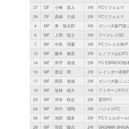
27
DF
小崎 直人
3年
FCリフォルマ
29
DF
真鍋 大成
2年
FCリフォルマ
4
MF
奥 龍太郎
3年
ガンバ大阪門真
6
MF
上岡 悦士
3年
アークレスSC
7
MF
中島 理慶
3年
FCフレスカ神戸
12
MF
藤本 健吾
3年
レノファ山口FC 
14
MF
井芹 凌成
2年
FC ESPACIO熊
16
MF
渡辺 周
2年
レインボー若狭
17
MF
西田 達哉
2年
ガンバ大阪ジュ
19
MF
翁林 雄大
1年
アミザージFCヴ
23
MF
岸本 桜右
2年
鷲羽FC
24
MF
田中 瑠翔
3年
ハジャスFC
26
MF
池田 陽多
2年
FCフェルボール
28
MF
窪田 隆志
2年
SAGAWA SHI