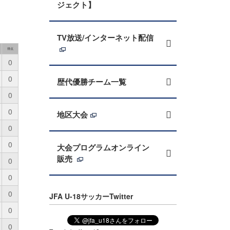
ジェクト】
TV放送/インターネット配信
得点
0
0
歴代優勝チーム一覧
0
0
地区大会
0
0
大会プログラムオンライン
販売
0
0
0
JFA U-18サッカーTwitter
0
0