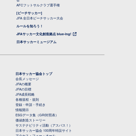
AFCフットサルクラブ選手権
[ビーチサッカー]
JFA 全日本ビーチサッカー大会
ルールを知ろう！
JFAサッカー文化創造拠点 blue-ing!
日本サッカーミュージアム
日本サッカー協会トップ
会長メッセージ
JFAの概要
JFAの目標
JFA成長戦略
各種規程・規則
登録・申請・手続き
情報開示
ESGデータ集（GRI対照表）
価値創造ストーリー
サステナビリティ活動（アスパス！）
日本サッカー協会 100周年特設サイト
アクセス・フォー・オール