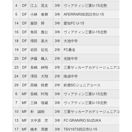
4
DF
江上 晃太
3年
ヴィアティン三重U-15北勢
5
DF
小林 春輝
3年
AFERRARSE四日市U-15
14
DF
服部 舜
3年
愛知FC U-15
16
DF
角田 雅公
3年
ヴィアティン三重U-15北勢
18
DF
増田 嵩大
3年
大池中学
19
DF
岩田 征也
2年
FC桑名
20
DF
伊藤 楓人
2年
光陵中学
23
DF
長嶋 紳翔
2年
三重サッカーアカデミージュニアユース
24
DF
澤田 大翔
2年
陵成中学
29
DF
髙橋 柊磨
2年
鈴鹿SCジュニアユース
6
MF
長嶋 叶翔
3年
ヴィアティン三重U-15北勢
7
MF
三林 瑠威
3年
ヴィアティン三重U-15北勢
10
MF
朴 誠樹
3年
三重サッカーアカデミージュニアユース
13
MF
大中原 空
3年
FC GRANRIO SUZUKA
17
MF
橋本 周磨
3年
TSV1973四日市U-15