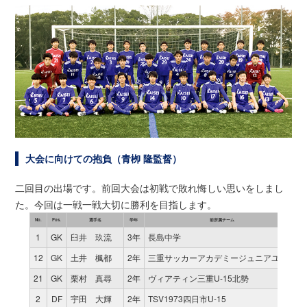
大会に向けての抱負（青栁 隆監督）
二回目の出場です。前回大会は初戦で敗れ悔しい思いをしまし
た。今回は一戦一戦大切に勝利を目指します。
No.
Pos.
選手名
学年
前所属チーム
1
GK
臼井 玖流
3年
長島中学
12
GK
土井 楓都
2年
三重サッカーアカデミージュニアユース
21
GK
栗村 真尋
2年
ヴィアティン三重U-15北勢
2
DF
宇田 大輝
2年
TSV1973四日市U-15