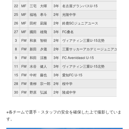
22
MF
三宅 大暉
3年
名古屋グランパスU-15
25
MF
福地 孝斗
2年
光陵中学
26
MF
田村 凪陽
2年
鈴鹿SCジュニアユース
27
MF
國田 雄飛
3年
FC桑名
3
FW
和泉 智樹
2年
ヴィアティン三重U-15北勢
8
FW
新田 夕晟
2年
三重サッカーアカデミージュニアユース
9
FW
和田 涼雅
3年
FC Avenidasol U-15
11
FW
水谷 健人
3年
ヴィアティン三重U-15北勢
15
FW
中村 藤也
3年
愛知FC U-15
28
FW
青栁 宗一郎
2年
桜中学
30
FW
野原 弘誠
2年
陵成中学
※各チームで選手・スタッフの安全を確保した上で撮影していま
す。