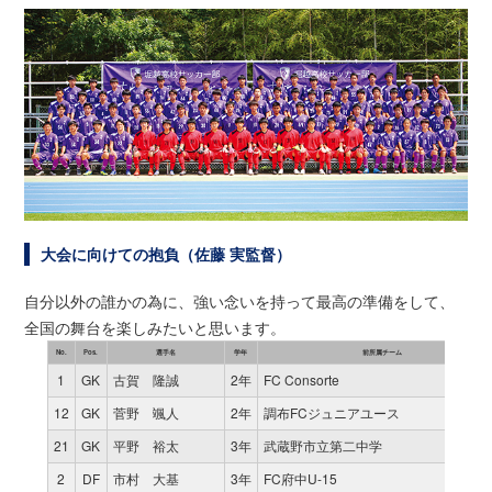
大会に向けての抱負（佐藤 実監督）
自分以外の誰かの為に、強い念いを持って最高の準備をして、
全国の舞台を楽しみたいと思います。
No.
Pos.
選手名
学年
前所属チーム
1
GK
古賀 隆誠
2年
FC Consorte
12
GK
菅野 颯人
2年
調布FCジュニアユース
21
GK
平野 裕太
3年
武蔵野市立第二中学
2
DF
市村 大基
3年
FC府中U-15