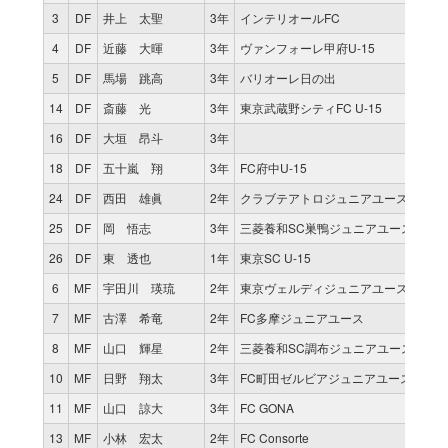
3
DF
井上 太聖
3年
インテリオールFC
4
DF
近藤 大暉
3年
ヴァンフォーレ甲府U-15
5
DF
馬場 跳高
3年
バリオーレ日の出
14
DF
斎藤 光
3年
東京武蔵野シティFC U-15
16
DF
大垣 昂斗
3年
18
DF
五十嵐 翔
3年
FC府中U-15
24
DF
西田 雄眞
2年
クラブテアトロジュニアユース
25
DF
岡 悟志
3年
三菱養和SC巣鴨ジュニアユース
26
DF
東 透也
1年
東京SC U-15
6
MF
宇田川 瑛琉
2年
東京ヴェルディジュニアユース
7
MF
古澤 希竜
2年
FC多摩ジュニアユース
8
MF
山口 輝星
2年
三菱養和SC調布ジュニアユース
10
MF
日野 翔太
3年
FC町田ゼルビアジュニアユース
11
MF
山口 諒大
3年
FC GONA
13
MF
小林 宏太
2年
FC Consorte