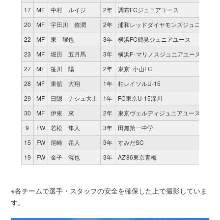
17
MF
中村 ルイジ
2年
調布FCジュニアユース
20
MF
宇田川 侑潤
2年
浦和レッドダイヤモンズジュニアユー
22
MF
東 耀也
3年
横浜FC鶴見ジュニアユース
23
MF
堀田 五月馬
3年
横浜F･マリノスジュニアユース
27
MF
笹川 陽
2年
東京･小山FC
28
MF
東舘 大翔
1年
柏レイソルU-15
29
MF
日隠 ナシュ大士
1年
FC東京U-15深川
30
MF
伊東 來
2年
東京ヴェルディジュニアユース
9
FW
若松 隼人
3年
田無第一中学
15
FW
尾崎 岳人
3年
すみだSC
19
FW
金子 滉也
3年
AZ'86東京青梅
※各チームで選手・スタッフの安全を確保した上で撮影していま
す。