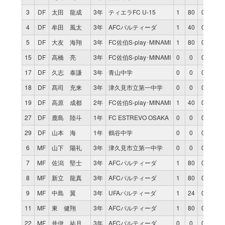
3
DF
太田 龍成
3年
ティエラFC U-15
1
80
0
4
DF
牟田 風太
3年
AFCパルティーダ
1
40
0
5
DF
大友 海翔
3年
FC佐伯S-play･MINAMI
1
80
0
15
DF
高橋 亮
3年
FC佐伯S-play･MINAMI
0
0
0
17
DF
久志 泰謙
3年
青山中学
0
0
0
18
DF
髙司 充来
3年
津久見市立第一中学
0
0
0
19
DF
高原 成都
2年
FC佐伯S-play･MINAMI
1
40
0
27
DF
鹿島 陸斗
1年
FC ESTREVO OSAKA
0
0
0
29
DF
山本 海
1年
鶴谷中学
0
0
0
6
MF
山下 陽礼
3年
津久見市立第一中学
0
0
0
7
MF
佐潟 堅士
3年
AFCパルティーダ
1
80
0
8
MF
新立 龍真
3年
AFCパルティーダ
1
80
0
9
MF
中島 翼
3年
UFAパルティーダ
1
24
0
11
MF
東 健翔
3年
AFCパルティーダ
1
80
0
22
MF
井伊 祐月
3年
AFCパルティーダ
0
0
0