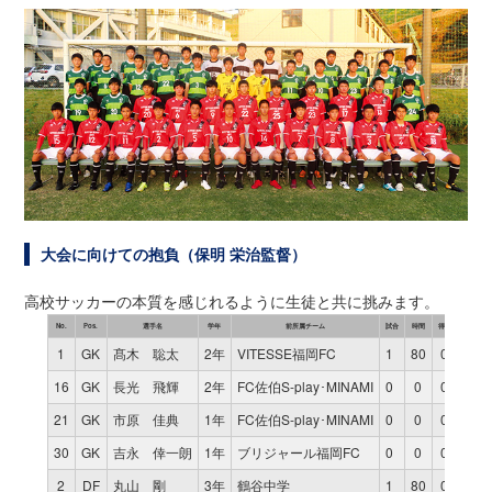
大会に向けての抱負（保明 栄治監督）
高校サッカーの本質を感じれるように生徒と共に挑みます。
No.
Pos.
選手名
学年
前所属チーム
試合
時間
得点
1
GK
髙木 聡太
2年
VITESSE福岡FC
1
80
0
16
GK
長光 飛輝
2年
FC佐伯S-play･MINAMI
0
0
0
21
GK
市原 佳典
1年
FC佐伯S-play･MINAMI
0
0
0
30
GK
吉永 倖一朗
1年
ブリジャール福岡FC
0
0
0
2
DF
丸山 剛
3年
鶴谷中学
1
80
0