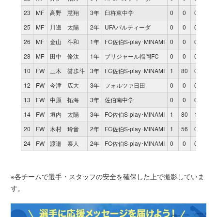
23
MF
高野 慧翔
3年
臼杵東中学
0
0
0
25
MF
川邊 太陽
2年
UFAパルティーダ
0
0
0
26
MF
金山 斗和
1年
FC佐伯S-play･MINAMI
0
0
0
28
MF
田中 脩汰
1年
ブリジャール福岡FC
0
0
0
10
FW
三木 誉歩斗
3年
FC佐伯S-play･MINAMI
1
80
0
12
FW
今津 広大
3年
フォルツァ日田
0
0
0
13
FW
中原 拓海
3年
佐伯南中学
0
0
0
14
FW
垣内 太陽
3年
FC佐伯S-play･MINAMI
1
80
1
20
FW
木村 玲音
2年
FC佐伯S-play･MINAMI
1
56
0
24
FW
渡邉 泰人
2年
FC佐伯S-play･MINAMI
0
0
0
※各チームで選手・スタッフの安全を確保した上で撮影していま
す。