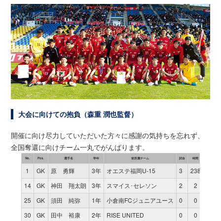
大会に向けての抱負（森重 潤也監督）
開催に向け尽力していただいた方々に感謝の気持ちを忘れず、
全国奪還に向けチーム一丸でがんばります。
No.
Pos.
選手名
学年
前所属チーム
試合
時間
得点
1
GK
原 勇輝
3年
オエステ福岡U-15
3
238
0
14
GK
神田 翔太朗
3年
スマイス･セレソン
2
2
0
25
GK
須田 純弥
1年
小倉南FCジュニアユース
0
0
0
30
GK
田中 裕康
2年
RISE UNITED
0
0
0