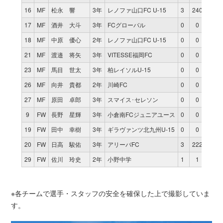
16
MF
松永 響
3年
レノファ山口FC U-15
3
240
0
17
MF
酒井 大斗
3年
FCグローバル
0
0
0
18
MF
中原 優心
2年
レノファ山口FC U-15
0
0
0
21
MF
渡邉 将矢
3年
VITESSE福岡FC
0
0
0
23
MF
馬目 世太
3年
柏レイソルU-15
0
0
0
26
MF
向井 貴都
2年
川崎FC
0
0
0
27
MF
原田 卓郎
3年
スマイス･セレソン
0
0
0
9
FW
長野 星輝
3年
小倉南FCジュニアユース
0
0
0
19
FW
田中 幸樹
3年
ギラヴァンツ北九州U-15
0
0
0
20
FW
日高 駿佑
3年
アリーバFC
3
222
2
29
FW
佐川 玲史
2年
小野中学
1
1
0
※各チームで選手・スタッフの安全を確保した上で撮影していま
す。