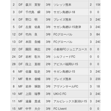
2
DF
森川 英智
3年
ソレッソ熊本
2
156
0
3
DF
千代島 瞬
3年
サガン鳥栖U-18
0
0
0
4
DF
野口 明
3年
ブレイズ熊本
3
240
0
5
DF
左座 佑眞
3年
サガン鳥栖U-15唐津
3
240
0
12
DF
竹内 良
3年
FCグローバル
3
84
1
13
DF
本田 良輔
3年
FCグローバル
3
240
0
22
DF
園田 桐志
2年
小倉南FCジュニアユース
0
0
0
24
DF
岩村 彰大
3年
シルフィードFC
0
0
0
28
DF
段上 直樹
2年
アビスパ福岡U-15
0
0
0
6
MF
佐藤 聡史
3年
サガン鳥栖U-15
3
240
0
7
MF
青木 俊輔
3年
ブレイズ熊本
3
239
0
8
MF
岩井 琢朗
3年
アヴァンサールFC
3
18
0
10
MF
上田 瑞季
3年
UKI-C FC
3
240
0
11
MF
遠藤 貴成
3年
アルビレックス新潟U-15
3
240
1
15
MF
中平 大介
3年
FC Livent
0
0
0