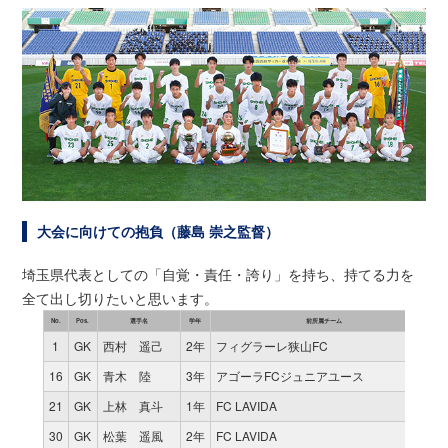
大会に向けての抱負（藤島 崇之監督）
埼玉県代表としての「自覚・責任・誇り」を持ち、持てる力を
全て出し切りたいと思います。
No.
Pos.
選手名
学年
前所属チーム
1
GK
西村 遥己
2年
フィグラーレ狭山FC
16
GK
青木 陸
3年
アゴーラFCジュニアユース
21
GK
上林 真斗
1年
FC LAVIDA
30
GK
松葉 遥風
2年
FC LAVIDA