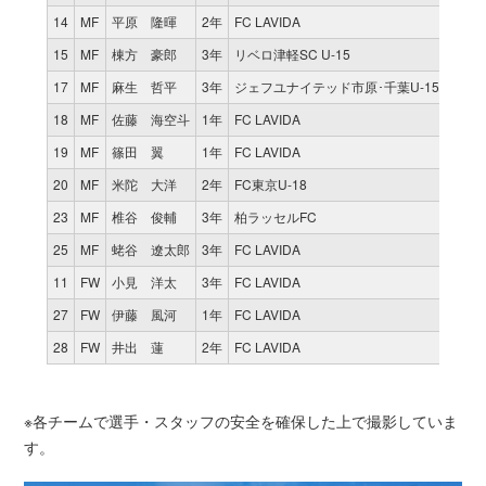
14
MF
平原 隆暉
2年
FC LAVIDA
15
MF
棟方 豪郎
3年
リベロ津軽SC U-15
17
MF
麻生 哲平
3年
ジェフユナイテッド市原･千葉U-15
18
MF
佐藤 海空斗
1年
FC LAVIDA
19
MF
篠田 翼
1年
FC LAVIDA
20
MF
米陀 大洋
2年
FC東京U-18
23
MF
椎谷 俊輔
3年
柏ラッセルFC
25
MF
蛯谷 遼太郎
3年
FC LAVIDA
11
FW
小見 洋太
3年
FC LAVIDA
27
FW
伊藤 風河
1年
FC LAVIDA
28
FW
井出 蓮
2年
FC LAVIDA
※各チームで選手・スタッフの安全を確保した上で撮影していま
す。