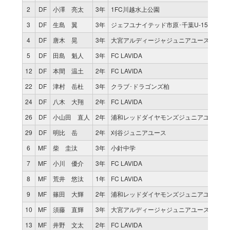
2
DF
小澤 亮太
3年
1FC川越水上公園
3
DF
生島 翼
3年
ジェフユナイテッド市原･千葉U-15
4
DF
唐木 晃
3年
大宮アルディージャジュニアユース
5
DF
田島 魁人
3年
FC LAVIDA
12
DF
本間 温土
2年
FC LAVIDA
22
DF
津村 岳杜
3年
クラブ･ドラゴンズ柏
24
DF
八木 大翔
2年
FC LAVIDA
26
DF
小山田 直人
2年
浦和レッドダイヤモンズジュニアユース
29
DF
明比 岳
2年
刈谷ジュニアユース
6
MF
柴 圭汰
3年
小針中学
7
MF
小川 優介
3年
FC LAVIDA
8
MF
荒井 悠汰
1年
FC LAVIDA
9
MF
篠田 大輝
2年
浦和レッドダイヤモンズジュニアユース
10
MF
須藤 直輝
3年
大宮アルディージャジュニアユース
13
MF
井野 文太
2年
FC LAVIDA