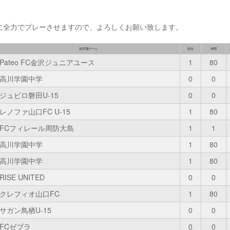
に全力でプレーさせますので、よろしくお願い致します。
前所属チーム
試合
時間
Pateo FC金沢ジュニアユース
1
80
高川学園中学
0
0
ジュビロ磐田U-15
0
0
レノファ山口FC U-15
1
80
FCフィレール周防大島
1
1
高川学園中学
1
80
高川学園中学
1
80
RISE UNITED
0
0
クレフィオ山口FC
1
80
サガン鳥栖U-15
0
0
FCゼブラ
0
0