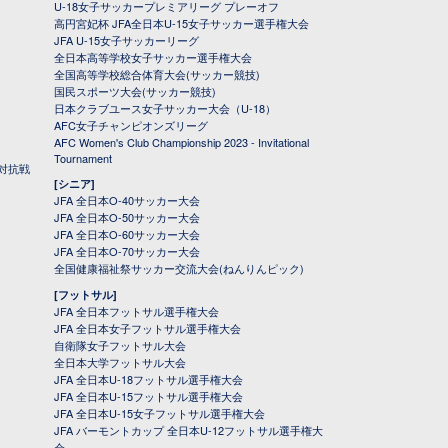
U-18女子サッカープレミアリーグ プレーオフ
高円宮妃杯 JFA全日本U-15女子サッカー選手権大会
JFA U-15女子サッカーリーグ
全日本高等学校女子サッカー選手権大会
全国高等学校総合体育大会(サッカー競技)
国民スポーツ大会(サッカー競技)
日本クラブユース女子サッカー大会（U-18）
AFC女子チャンピオンズリーグ
AFC Women's Club Championship 2023 - Invitational
Tournament
対抗戦
[シニア]
JFA 全日本O-40サッカー大会
JFA 全日本O-50サッカー大会
JFA 全日本O-60サッカー大会
JFA 全日本O-70サッカー大会
全国健康福祉祭サッカー交流大会(ねんりんピック)
[フットサル]
JFA 全日本フットサル選手権大会
JFA 全日本女子フットサル選手権大会
自衛隊女子フットサル大会
全日本大学フットサル大会
JFA 全日本U-18フットサル選手権大会
JFA 全日本U-15フットサル選手権大会
JFA 全日本U-15女子フットサル選手権大会
JFA バーモントカップ 全日本U-12フットサル選手権大
会