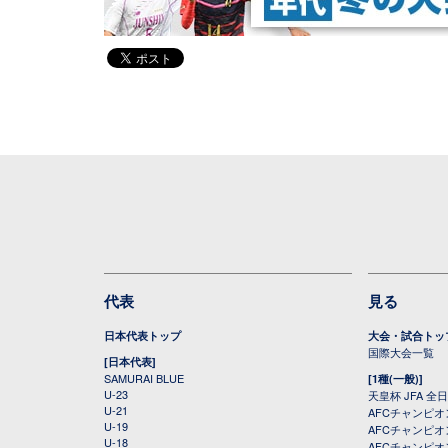
代表
見る
日本代表トップ
大会・試合トッ
国際大会一覧
[日本代表]
SAMURAI BLUE
[1種(一般)]
U-23
天皇杯 JFA 
U-21
AFCチャンピ
U-19
AFCチャンピオン
U-18
AFCチャンピオ