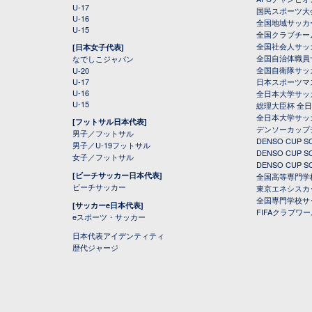
U-17
国民スポーツ大
U-16
全国地域サッカ
U-15
全国クラブチー
全国社会人サッ
[日本女子代表]
全国自治体職員
なでしこジャパン
全国自衛隊サッ
U-20
U-17
日本スポーツマ
U-16
全日本大学サッ
U-15
総理大臣杯 全
全日本大学サッ
[フットサル日本代表]
デンソーカップ
男子／フットサル
DENSO CUP
男子／U-19フットサル
DENSO CUP
女子／フットサル
DENSO CUP
[ビーチサッカー日本代表]
全国高等専門学
ビーチサッカー
東京エネシスカ
全国専門学校サ
[サッカーe日本代表]
FIFAクラブワ
eスポーツ・サッカー
日本代表アイデンティティ
歴代ジャージ