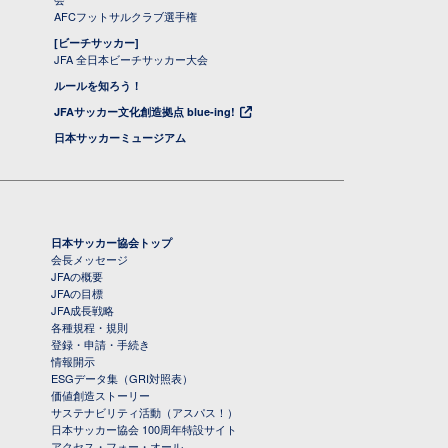
AFCフットサルクラブ選手権
[ビーチサッカー]
JFA 全日本ビーチサッカー大会
ルールを知ろう！
JFAサッカー文化創造拠点 blue-ing!
日本サッカーミュージアム
日本サッカー協会トップ
会長メッセージ
JFAの概要
JFAの目標
JFA成長戦略
各種規程・規則
登録・申請・手続き
情報開示
ESGデータ集（GRI対照表）
価値創造ストーリー
サステナビリティ活動（アスパス！）
日本サッカー協会 100周年特設サイト
アクセス・フォー・オール