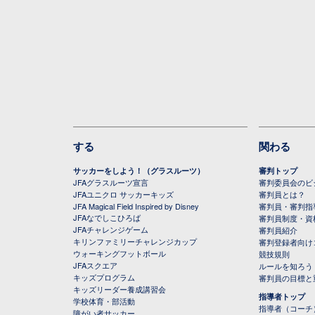
する
関わる
サッカーをしよう！（グラスルーツ）
審判トップ
JFAグラスルーツ宣言
審判委員会のビジ
JFAユニクロ サッカーキッズ
審判員とは？
JFA Magical Field Inspired by Disney
審判員・審判指
JFAなでしこひろば
審判員制度・資
JFAチャレンジゲーム
審判員紹介
キリンファミリーチャレンジカップ
審判登録者向け
ウォーキングフットボール
競技規則
JFAスクエア
ルールを知ろう
キッズプログラム
審判員の目標と
キッズリーダー養成講習会
指導者トップ
学校体育・部活動
指導者（コーチ
障がい者サッカー