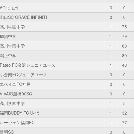
AC北九州
0
0
山口SC GRACE INFINITI
0
0
高川学園中学
1
75
周陽中学
1
79
高川学園中学
1
80
潟上中学
1
80
Pateo FC金沢ジュニアユース
1
48
小倉南FCジュニアユース
0
0
エベイユFC神戸
0
0
VIVAIO船橋06SC
0
0
高川学園中学
1
5
福岡BUDDY FC U-15
1
32
ルーヴェン福岡FC
1
77
賢明SC
0
0