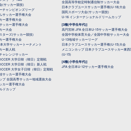
全国高等学校定時制通信制サッカー大会
会(サッカー競技)
日本クラブユースサッカー選手権(U-18)大会
ーチャンピオンズリーグ
国民スポーツ大会(サッカー競技)
ムサッカー選手権大会
U-16 インターナショナルドリームカップ
カー選手権大会
サッカー選手権大会
[3種(中学生年代)]
カー大会
高円宮杯 JFA 全日本U-15サッカー選手権大会
スターズ(サッカー競技)
全国中学校体育大会／全国中学校サッカー大会
カー選手権大会
U-13地域サッカーリーグ
日本大学サッカートーナメント
日本クラブユースサッカー選手権(U-15)大会
カー新人戦
メニコンカップ 日本クラブユースサッカー東西
チャレンジサッカー
(U-15)
 SOCCER 大学日韓（韓日）定期戦
[4種(小学生年代)]
 SOCCER 大学日韓（韓日）新人戦
JFA 全日本U-12サッカー選手権大会
 SOCCER 大学女子日韓（韓日）定期戦
校サッカー選手権大会
ップ 全国高専サッカー地域選抜大会
ッカー選手権大会
ールドカップ