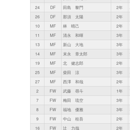
24
DF
田島 黎門
2年
26
DF
那須 太陽
2年
10
MF
林 晴己
2年
11
MF
清永 和暉
3年
13
MF
新山 大地
3年
14
MF
末永 章太郎
3年
19
MF
北 健志郎
2年
25
MF
柴田 涼
3年
27
MF
西澤 和哉
2年
2
FW
武藤 尋斗
1年
7
FW
梅田 琉空
3年
8
FW
福地 優雅
3年
9
FW
中山 桂吾
2年
16
FW
辻 力哉
2年