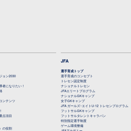
JFA
選手育成トップ
ョン2030
選手育成のコンセプト
トレセン認定制度
導者になりたい！
ナショナルトレセン
格
JFAエリートプログラム
ナショナルGKキャンプ
コンテンツ
女子GKキャンプ
JFA ガールズ･エイトU-12 トレセンプログラム
！
フットサルGKキャンプ
重点項目
フットサルタレントキャラバン
特別指定選手制度
ゲーム環境整備
）の役割
JFAアカデミー