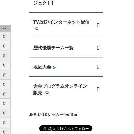
ジェクト】
TV放送/インターネット配信
得点
0
0
歴代優勝チーム一覧
0
0
地区大会
0
0
大会プログラムオンライン
販売
0
0
0
JFA U-18サッカーTwitter
0
0