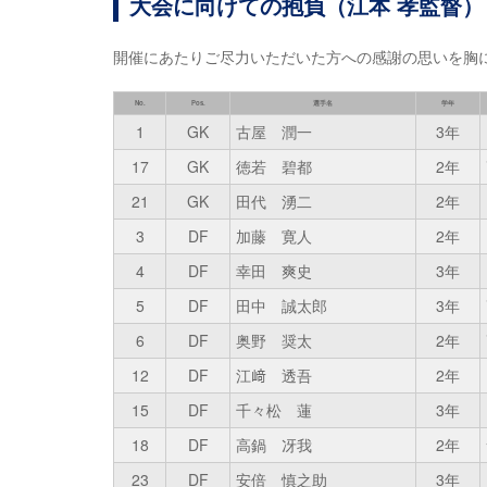
大会に向けての抱負（江本 孝監督）
開催にあたりご尽力いただいた方への感謝の思いを胸
No.
Pos.
選手名
学年
1
GK
古屋 潤一
3年
17
GK
徳若 碧都
2年
21
GK
田代 湧二
2年
3
DF
加藤 寛人
2年
4
DF
幸田 爽史
3年
5
DF
田中 誠太郎
3年
6
DF
奥野 奨太
2年
12
DF
江﨑 透吾
2年
15
DF
千々松 蓮
3年
18
DF
高鍋 冴我
2年
23
DF
安倍 慎之助
3年