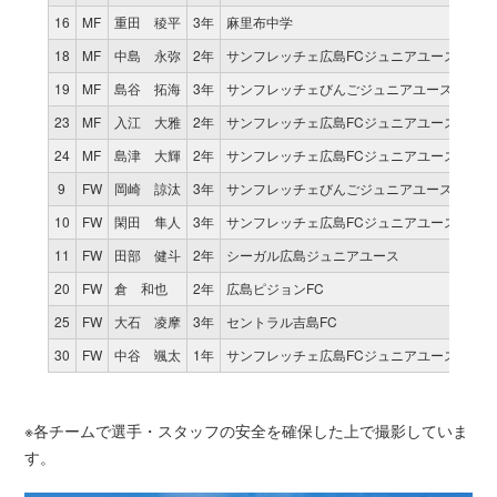
16
MF
重田 稜平
3年
麻里布中学
1
18
MF
中島 永弥
2年
サンフレッチェ広島FCジュニアユース
1
19
MF
島谷 拓海
3年
サンフレッチェびんごジュニアユースFC
0
23
MF
入江 大雅
2年
サンフレッチェ広島FCジュニアユース
0
24
MF
島津 大輝
2年
サンフレッチェ広島FCジュニアユース
1
9
FW
岡崎 諒汰
3年
サンフレッチェびんごジュニアユースFC
1
10
FW
閑田 隼人
3年
サンフレッチェ広島FCジュニアユース
1
11
FW
田部 健斗
2年
シーガル広島ジュニアユース
1
20
FW
倉 和也
2年
広島ピジョンFC
0
25
FW
大石 凌摩
3年
セントラル吉島FC
0
30
FW
中谷 颯太
1年
サンフレッチェ広島FCジュニアユース
0
※各チームで選手・スタッフの安全を確保した上で撮影していま
す。