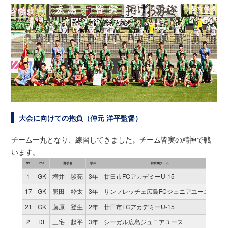
大会に向けての抱負（仲元 洋平監督）
チーム一丸となり、練習してきました。チーム皆実の精神で戦
います。
No.
Pos.
選手名
学年
前所属チーム
試合
1
GK
増井 駿亮
3年
廿日市FCアカデミーU-15
0
17
GK
熊田 粋太
3年
サンフレッチェ広島FCジュニアユース
1
21
GK
藤原 登生
2年
廿日市FCアカデミーU-15
0
2
DF
三宅 起平
3年
シーガル広島ジュニアユース
1