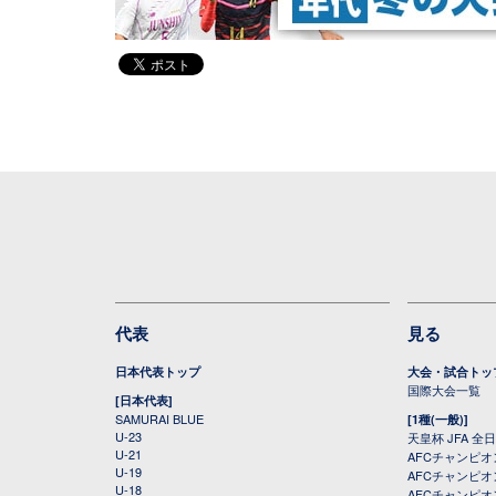
代表
見る
日本代表トップ
大会・試合トッ
国際大会一覧
[日本代表]
SAMURAI BLUE
[1種(一般)]
U-23
天皇杯 JFA 
U-21
AFCチャンピ
U-19
AFCチャンピオン
U-18
AFCチャンピオ