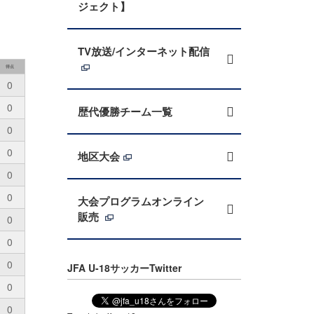
ジェクト】
TV放送/インターネット配信
得点
0
0
歴代優勝チーム一覧
0
0
地区大会
0
0
大会プログラムオンライン
販売
0
0
0
JFA U-18サッカーTwitter
0
0