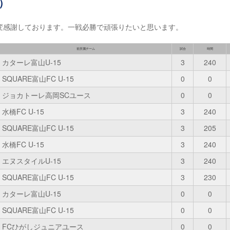
）
変感謝しております。一戦必勝で頑張りたいと思います。
前所属チーム
試合
時間
カターレ富山U-15
3
240
SQUARE富山FC U-15
0
0
ジョカトーレ高岡SCユース
0
0
水橋FC U-15
3
240
SQUARE富山FC U-15
3
205
水橋FC U-15
3
240
エヌスタイルU-15
3
240
SQUARE富山FC U-15
3
230
カターレ富山U-15
0
0
SQUARE富山FC U-15
0
0
FCひがしジュニアユース
0
0