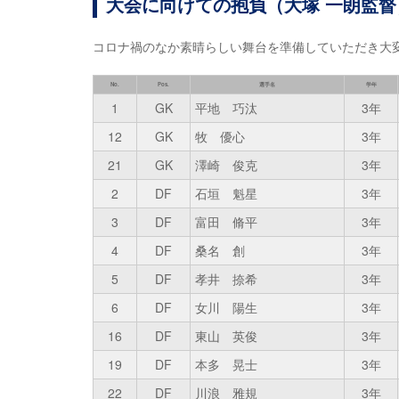
大会に向けての抱負（大塚 一朗監督
コロナ禍のなか素晴らしい舞台を準備していただき大
No.
Pos.
選手名
学年
1
GK
平地 巧汰
3年
12
GK
牧 優心
3年
21
GK
澤崎 俊克
3年
2
DF
石垣 魁星
3年
3
DF
富田 脩平
3年
4
DF
桑名 創
3年
5
DF
孝井 捺希
3年
6
DF
女川 陽生
3年
16
DF
東山 英俊
3年
19
DF
本多 晃士
3年
22
DF
川浪 雅規
3年