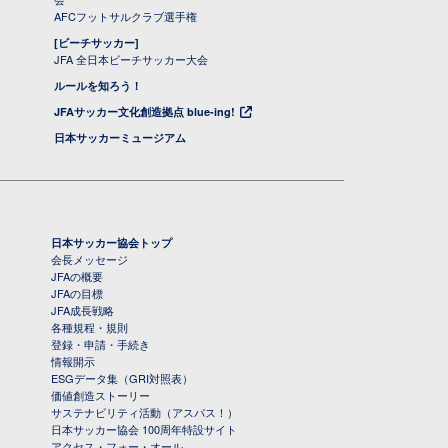
AFCフットサルクラブ選手権
[ビーチサッカー]
JFA 全日本ビーチサッカー大会
ルールを知ろう！
JFAサッカー文化創造拠点 blue-ing!
日本サッカーミュージアム
日本サッカー協会トップ
会長メッセージ
JFAの概要
JFAの目標
JFA成長戦略
各種規程・規則
登録・申請・手続き
情報開示
ESGデータ集（GRI対照表）
価値創造ストーリー
サステナビリティ活動（アスパス！）
日本サッカー協会 100周年特設サイト
アクセス・フォー・オール