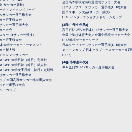
全国高等学校定時制通信制サッカー大会
会(サッカー競技)
日本クラブユースサッカー選手権(U-18)大会
ーチャンピオンズリーグ
国民スポーツ大会(サッカー競技)
ムサッカー選手権大会
U-16 インターナショナルドリームカップ
カー選手権大会
サッカー選手権大会
[3種(中学生年代)]
カー大会
高円宮杯 JFA 全日本U-15サッカー選手権大会
スターズ(サッカー競技)
全国中学校体育大会／全国中学校サッカー大会
カー選手権大会
U-13地域サッカーリーグ
日本大学サッカートーナメント
日本クラブユースサッカー選手権(U-15)大会
カー新人戦
メニコンカップ 日本クラブユースサッカー東西
チャレンジサッカー
(U-15)
 SOCCER 大学日韓（韓日）定期戦
[4種(小学生年代)]
 SOCCER 大学日韓（韓日）新人戦
JFA 全日本U-12サッカー選手権大会
 SOCCER 大学女子日韓（韓日）定期戦
校サッカー選手権大会
ップ 全国高専サッカー地域選抜大会
ッカー選手権大会
ールドカップ