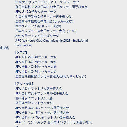
U-18女子サッカープレミアリーグ プレーオフ
高円宮妃杯 JFA全日本U-15女子サッカー選手権大会
JFA U-15女子サッカーリーグ
全日本高等学校女子サッカー選手権大会
全国高等学校総合体育大会(サッカー競技)
国民スポーツ大会(サッカー競技)
日本クラブユース女子サッカー大会（U-18）
AFC女子チャンピオンズリーグ
AFC Women's Club Championship 2023 - Invitational
Tournament
対抗戦
[シニア]
JFA 全日本O-40サッカー大会
JFA 全日本O-50サッカー大会
JFA 全日本O-60サッカー大会
JFA 全日本O-70サッカー大会
全国健康福祉祭サッカー交流大会(ねんりんピック)
[フットサル]
JFA 全日本フットサル選手権大会
JFA 全日本女子フットサル選手権大会
自衛隊女子フットサル大会
全日本大学フットサル大会
JFA 全日本U-18フットサル選手権大会
JFA 全日本U-15フットサル選手権大会
JFA 全日本U-15女子フットサル選手権大会
JFA バーモントカップ 全日本U-12フットサル選手権大
会