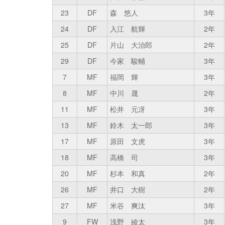
23
DF
森 悠人
3年
24
DF
入江 航輝
2年
25
DF
片山 大治郎
2年
29
DF
今家 駿輔
3年
7
MF
福岡 輝
3年
8
MF
中川 晟
2年
11
MF
松井 元冴
3年
13
MF
鈴木 太一郎
3年
17
MF
原田 文虎
3年
18
MF
高橋 司
3年
20
MF
杉本 和真
2年
26
MF
井口 大樹
2年
27
MF
米谷 爽汰
3年
9
FW
浅野 綾太
3年