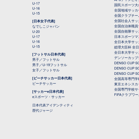
U-17
国民スポーツ大
U-16
全国地域サッカ
U-15
全国クラブチー
全国社会人サッ
[日本女子代表]
全国自治体職員
なでしこジャパン
全国自衛隊サッ
U-20
U-17
日本スポーツマ
U-16
全日本大学サッ
U-15
総理大臣杯 全
全日本大学サッ
[フットサル日本代表]
デンソーカップ
男子／フットサル
DENSO CUP
男子／U-19フットサル
DENSO CUP
女子／フットサル
DENSO CUP
[ビーチサッカー日本代表]
全国高等専門学
ビーチサッカー
東京エネシスカ
全国専門学校サ
[サッカーe日本代表]
FIFAクラブワ
eスポーツ・サッカー
日本代表アイデンティティ
歴代ジャージ