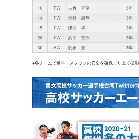
10
FW
吉倉 昇空
3年
14
FW
天野 碧翔
3年
15
FW
津田 将
3年
28
FW
高平 真玖
3年
30
FW
釈永 蒼
3年
※各チームで選手・スタッフの安全を確保した上で撮