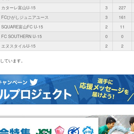
カターレ富山U-15
3
227
FCひがしジュニアユース
3
161
SQUARE富山FC U-15
2
11
FC SOUTHERN U-15
0
0
エヌスタイルU-15
2
2
影しています。