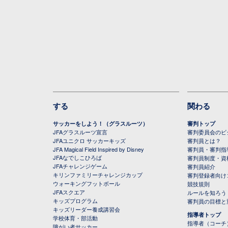
する
関わる
サッカーをしよう！（グラスルーツ）
審判トップ
JFAグラスルーツ宣言
審判委員会のビジ
JFAユニクロ サッカーキッズ
審判員とは？
JFA Magical Field Inspired by Disney
審判員・審判指
JFAなでしこひろば
審判員制度・資
JFAチャレンジゲーム
審判員紹介
キリンファミリーチャレンジカップ
審判登録者向け
ウォーキングフットボール
競技規則
JFAスクエア
ルールを知ろう
キッズプログラム
審判員の目標と
キッズリーダー養成講習会
指導者トップ
学校体育・部活動
指導者（コーチ
障がい者サッカー