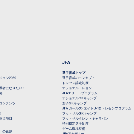
JFA
選手育成トップ
ョン2030
選手育成のコンセプト
トレセン認定制度
導者になりたい！
ナショナルトレセン
格
JFAエリートプログラム
ナショナルGKキャンプ
コンテンツ
女子GKキャンプ
JFA ガールズ･エイトU-12 トレセンプログラム
！
フットサルGKキャンプ
重点項目
フットサルタレントキャラバン
特別指定選手制度
ゲーム環境整備
）の役割
JFAアカデミー