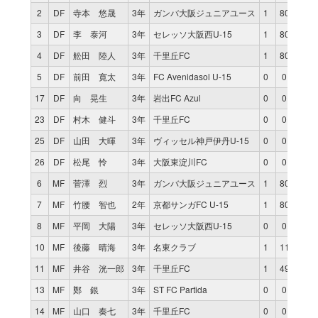
2
DF
寺本 悠晟
3年
ガンバ大阪ジュニアユース
1
80
0
3
DF
李 泰河
3年
セレッソ大阪西U-15
1
80
0
4
DF
舩田 陸人
3年
千里丘FC
1
80
0
5
DF
前田 寛太
3年
FC Avenidasol U-15
0
0
0
17
DF
向 晃生
3年
岩出FC Azul
0
0
0
23
DF
村木 健斗
3年
千里丘FC
0
0
0
25
DF
山田 大暉
3年
ヴィッセル神戸伊丹U-15
0
0
0
26
DF
松尾 怜
3年
大阪東淀川FC
0
0
0
6
MF
菅澤 烈
3年
ガンバ大阪ジュニアユース
1
80
0
7
MF
竹腰 智也
2年
京都サンガFC U-15
1
80
0
8
MF
平岡 大陽
3年
セレッソ大阪西U-15
0
0
0
10
MF
後藤 晴海
3年
名東クラブ
1
11
0
11
MF
井谷 洸一郎
3年
千里丘FC
1
49
0
13
MF
鄭 銀
3年
ST FC Partida
0
0
0
14
MF
山口 奏七
3年
千里丘FC
0
0
0