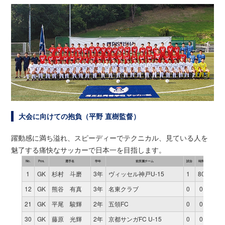
大会に向けての抱負（平野 直樹監督）
躍動感に満ち溢れ、スピーディーでテクニカル、見ている人を
魅了する痛快なサッカーで日本一を目指します。
No.
Pos.
選手名
学年
前所属チーム
試合
時間
得点
1
GK
杉村 斗磨
3年
ヴィッセル神戸U-15
1
80
0
12
GK
熊谷 有真
3年
名東クラブ
0
0
0
21
GK
平尾 駿輝
2年
五領FC
0
0
0
30
GK
藤原 光輝
2年
京都サンガFC U-15
0
0
0