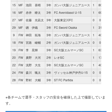
15
MF
池田 喜晴
3年
ガンバ大阪ジュニアユース
1
80
0
16
MF
赤井 瞭太
3年
FC Avenidasol U-15
1
69
0
27
MF
佐藤 光凪太
3年
大阪東淀川FC
0
0
0
29
MF
硎 伊織
3年
FC Sword Osaka
1
31
0
9
FW
神田 拓海
3年
ガンバ大阪ジュニアユース
1
40
0
18
FW
宮路 峻輔
2年
ガンバ大阪ジュニアユース
0
0
0
19
FW
李 晃輝
3年
SC大阪エルマーノSC
1
63
0
20
FW
廣野 大河
2年
レオSC
1
17
0
22
FW
浅野 大生
3年
SC大阪エルマーノSC
1
40
1
24
FW
森川 颯太
3年
ヴィッセル神戸伊丹U-15
0
0
0
28
FW
野村 大輔
3年
ST FC Partida
0
0
0
※各チームで選手・スタッフの安全を確保した上で撮影していま
す。