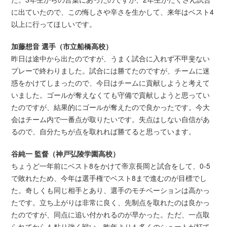
に出ていたので、この悔しさや辛さを生かして、来年はベスト4
以上に行ってほしいです。
加藤想音 選手（市立船橋高校）
昨日は途中から出たのですが、うまく試合に入れず不甲斐ない
プレーで終わりました。試合には勝てたのですが、チームに迷
惑をかけてしまったので、今日はチームに貢献しようと考えて
いました。ゴールが奪えなくても守備で貢献しようと思ってい
たのですが、結果的にゴールが奪えたので良かったです。今大
会はチーム内で一番点が取りたいです。失点はしない自信があ
るので、自分たちが点を取れれば勝てると思っています。
谷純一 監督（神戸弘陵学園高校）
ちょうど一年前にベスト8をかけて帝京長岡と試合をして、0-5
で敗れたため、今年は選手権でベスト8まで進むのが目標でし
た。奇しくも同じ相手とあり、選手のモチベーションは高かっ
たです。立ち上がりは非常に良く、先制点を取れたのは良かっ
たのですが、同点に追い付かれるのが早かった。ただ、一点取
られてからも粘り強く戦い、昨年よりも多くのシュートが打て