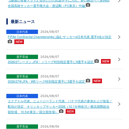
【最後の青春ドラマ】自分だけの武器を手に入れ、夢の舞台へ～第99回
全国高校サッカー選手権大会・渡辺剛（FC東京）中編
最新ニュース
日本代表
2026/08/07
FIFAe Continental Championshipに臨むサッカーe日本代表 選手4名が決定
選手育成
2026/08/07
2026/27シーズン JFA・Ｊリーグ特別指定選手に9選手を認定
選手育成
2026/08/07
2026/27年JFA・WEリーグ特別指定選手に3選手を認定
日本代表
2026/08/07
エクアドル代表、ニュージーランド代表、パナマ代表の参加および放送／
配信が決定 キリンカップサッカー2026（10.1＠神奈川／横浜国際総合
競技場、10.5＠東京／国立競技場）
選手育成
2026/08/06