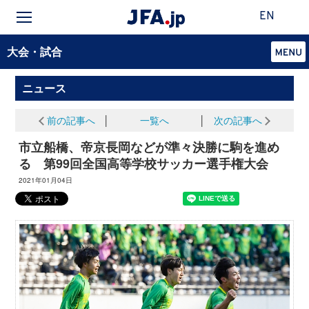
EN
大会・試合
ニュース
前の記事へ
│
一覧へ
│
次の記事へ
市立船橋、帝京長岡などが準々決勝に駒を進め
る 第99回全国高等学校サッカー選手権大会
2021年01月04日