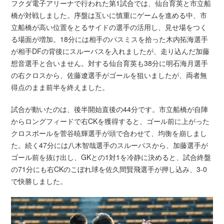
フクダ電子アリーナで行われた第1試合では、仙台育英と市立船
橋が対戦しました。序盤は互いに慎重にゲームを進める中、市
立船橋が高い位置をとるサイドの選手の活用し、見せ場をつく
る場面が増加。18分には相手のパスミスを拾った木内拓海選手
が相手DFの背後にスルーパスを入れましたが、走り込んだ加藤
想音選手と合いません。対する仙台育英も38分に明石海月選手
の右クロスから、佐藤遼選手がゴールを狙いましたが、両者無
得点のまま前半を終えました。
試合が動いたのは、後半開始直後の44分です。市立船橋が自陣
からロングフィードで右CKを獲得すると、ゴール前に上がった
クロスボールを菅谷暁輝選手が頭で合わせて、均衡を崩しまし
た。続く47分には八木智哉選手のスルーパスから、加藤選手が
ゴール前を抜け出し、GKとの1対1を冷静に決めると、試合終盤
の71分にも右CKのこぼれ球を佐久間賢飛選手が押し込み、3-0
で快勝しました。