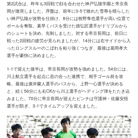
第2試合は、昨年も3回戦で顔を合わせた神戸弘陵学園と帝京長
岡が激突しました。序盤は、前年に0-5で敗れた雪辱を晴らした
い神戸弘陵が攻勢を仕掛け、8分には牧野隼也選手が高い位置で
ボールを奪取。素早くパスを受けた徳弘匠選手がドリブルから
のシュートを決め、先制しました。対する帝京長岡は、前日に
戦った2回戦の疲労が見られましたが、14分には右サイドから入
ったロングスルーのこぼれを粘り強くつなぎ、最後は葛岡孝大
選手が豪快に決めました。
1-1で迎えた後半は、帝京長岡が攻勢を強めました。54分には、
川上航立選手を起点に息の合った連携で、相手ゴール前を攻
略。最後は廣井蘭人選手のパスから、上野一心選手が決める
と、続く56分にも右CKから川上選手がヘディング弾をたたき込
みました。70分に帝京長岡が迎えたピンチは守護神・佐藤安悟
選手が防ぎ、3-1でタイムアップを迎えました。