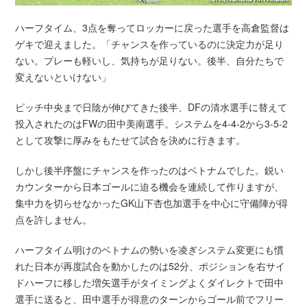
ハーフタイム、3点を奪ってロッカーに戻った選手を高倉監督は
ゲキで迎えました。「チャンスを作っているのに決定力が足り
ない。プレーも軽いし、気持ちが足りない。後半、自分たちで
変えないといけない」
ピッチ中央まで日陰が伸びてきた後半、DFの清水選手に替えて
投入されたのはFWの田中美南選手。システムを4-4-2から3-5-2
として攻撃に厚みをもたせて試合を決めに行きます。
しかし後半序盤にチャンスを作ったのはベトナムでした。鋭い
カウンターから日本ゴールに迫る機会を連続して作りますが、
集中力を切らせなかったGK山下杏也加選手を中心に守備陣が得
点を許しません。
ハーフタイム明けのベトナムの勢いを凌ぎシステム変更にも慣
れた日本が再度試合を動かしたのは52分、ポジションを右サイ
ドハーフに移した増矢選手がタイミングよくダイレクトで田中
選手に送ると、田中選手が得意のターンからゴール前でフリー