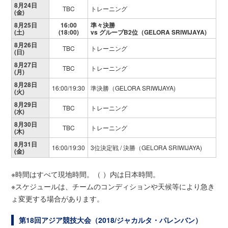
8月24日
TBC
トレーニング
(金)
8月25日
16:00
準々決勝
(土)
(18:00)
vs グループB2位（GELORA SRIWIJAYA)
8月26日
TBC
トレーニング
(日)
8月27日
TBC
トレーニング
(月)
8月28日
16:00/19:30
準決勝（GELORA SRIWIJAYA)
(火)
8月29日
TBC
トレーニング
(水)
8月30日
TBC
トレーニング
(木)
8月31日
16:00/19:30
3位決定戦 / 決勝（GELORA SRIWIJAYA)
(金)
※時間はすべて現地時間。（ ）内は日本時間。
※スケジュールは、チームのコンディションや天候等により急き
ょ変更する場合があります。
第18回アジア競技大会（2018/ジャカルタ・パレンバン）