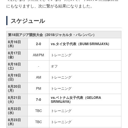
にもなりますし、次に繋がる結果になりました。
スケジュール
第18回アジア競技大会（2018/ジャカルタ・パレンバン）
8月16日
2-0
vs.タイ女子代表（BUMI SRIWIJAYA)
(木)
8月17日
AM/PM
トレーニング
(金)
8月18日
-
オフ
(土)
8月19日
AM
トレーニング
(日)
8月20日
PM
トレーニング
(月)
8月21日
vs.ベトナム女子代表（GELORA
7-0
(火)
SRIWIJAYA)
8月22日
TBC
トレーニング
(水)
8月23日
TBC
トレーニング
(木)