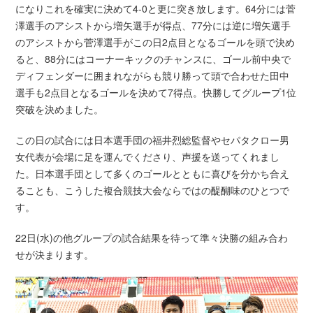
になりこれを確実に決めて4-0と更に突き放します。64分には菅
澤選手のアシストから増矢選手が得点、77分には逆に増矢選手
のアシストから菅澤選手がこの日2点目となるゴールを頭で決め
ると、88分にはコーナーキックのチャンスに、ゴール前中央で
ディフェンダーに囲まれながらも競り勝って頭で合わせた田中
選手も2点目となるゴールを決めて7得点。快勝してグループ1位
突破を決めました。
この日の試合には日本選手団の福井烈総監督やセパタクロー男
女代表が会場に足を運んでくださり、声援を送ってくれまし
た。日本選手団として多くのゴールとともに喜びを分かち合え
ることも、こうした複合競技大会ならではの醍醐味のひとつで
す。
22日(水)の他グループの試合結果を待って準々決勝の組み合わ
せが決まります。