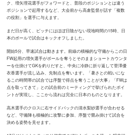
ク、増矢理花選手がフォワードと、普段のポジションとは違う
ポジションで起用するなど、大会前から高倉監督が話す「複数
の役割」を選手に与えます。
まだ日が高く、ピッチにはほぼ日陰がない現地時間の15時、日
本のボールで試合はキックオフしました。
開始5分、早速試合は動きます。前線の積極的な守備からこの日
FW起用の増矢選手がボールを奪うとそのままショートカウンタ
ーを仕掛けてGKを釣りだすと、中央に冷静に折り返して菅澤優
衣香選手が流し込み、先制点を奪います。「暑さとの戦いにな
るこの時間帯の試合では序盤で得点を奪うことが大事」「FWは
点を取ってきて」との試合前のミーティングで挙げられたポイ
ントが実現し、ここから流れは完全に日本のものとなります。
高木選手のクロスに右サイドバックの清水梨紗選手が合わせる
など、守備陣も積極的に攻撃に参加、序盤で畳み掛けて試合を
決める姿勢を見せます。