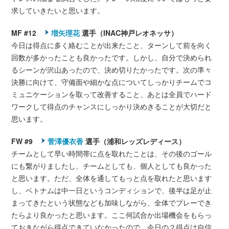
求していきたいと思います。
MF #12
増矢理花
選手（INAC神戸レオネッサ）
今日は得点に多く絡むことが出来たこと、ターンして前を向く
回数が多かったことも良かったです。しかし、自分で決められ
るシーンが沢山あったので、決め切りたかったです。次の準々
決勝に向けて、守備面や細かな点についてしっかりチームでコ
ミュニケーションを取って改善すること、あとは全員でハード
ワークして得点のチャンスにしっかり決めきることが大切だと
思います。
FW #9
菅澤優衣香
選手（浦和レッズレディース）
チームとして早い時間帯に点を取れたことは、その後のゴール
にも繋がりましたし、チームとしても、個人としても良かった
と思います。ただ、全体を通してもっと点を取れたと思います
し、ベトナムは中一日というコンディションで、後半は足が止
まってきたという状態なども加味しながら、全体でプレーでき
たらより良かったと思います。ここ何試合か出場機会をもらっ
ておきながら得点できていなかったので、今日の２得点は自信