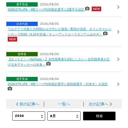
選手育成
2026/08/05
2026/27年JFA・WEリーグ特別指定選手に2選手を認定
日本代表
2026/08/05
ウルグアイ代表との対戦およびテレビ放送／配信が決定 キリンチャレン
ジカップ2026（9.24＠宮城／キューアンドエースタジアムみやぎ）
指導者
2026/08/04
【ホットピ！～HotTopic～】女性指導者を2倍にしたい～女性指導者が広
げる女子サッカーの未来～
選手育成
2026/08/04
2026/27年JFA・WEリーグ特別指定選手に柴田瞳選手（日本大）を認定
前の記事へ
│
一覧へ
│
次の記事へ