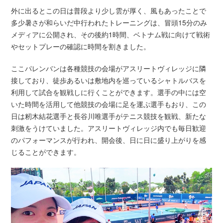
外に出るとこの日は普段より少し雲が厚く、風もあったことで
多少暑さが和らいだ中行われたトレーニングは、冒頭15分のみ
メディアに公開され、その後約1時間、ベトナム戦に向けて戦術
やセットプレーの確認に時間を割きました。
ここパレンバンは各種競技の会場がアスリートヴィレッジに隣
接しており、徒歩あるいは敷地内を巡っているシャトルバスを
利用して試合を観戦しに行くことができます。選手の中には空
いた時間を活用して他競技の会場に足を運ぶ選手もおり、この
日は籾木結花選手と長谷川唯選手がテニス競技を観戦、新たな
刺激をうけていました。アスリートヴィレッジ内でも毎日歓迎
のパフォーマンスが行われ、開会後、日に日に盛り上がりを感
じることができます。