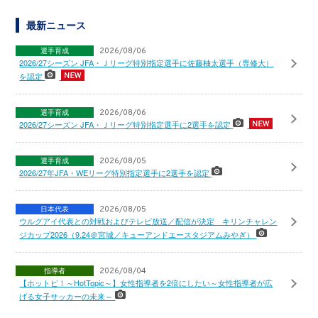
最新ニュース
選手育成
2026/08/06
2026/27シーズン JFA・Ｊリーグ特別指定選手に佐藤柚太選手（専修大）
を認定
選手育成
2026/08/06
2026/27シーズン JFA・Ｊリーグ特別指定選手に2選手を認定
選手育成
2026/08/05
2026/27年JFA・WEリーグ特別指定選手に2選手を認定
日本代表
2026/08/05
ウルグアイ代表との対戦およびテレビ放送／配信が決定 キリンチャレン
ジカップ2026（9.24＠宮城／キューアンドエースタジアムみやぎ）
指導者
2026/08/04
【ホットピ！～HotTopic～】女性指導者を2倍にしたい～女性指導者が広
げる女子サッカーの未来～