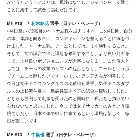
がどうということよりは、私達はなでしこジャパンらしく戦う
ことに集中して試合に臨むだけです。
MF #10
籾木結花
選手（日テレ・ベレーザ）
中4日空いて2戦目のベトナム戦を迎えますが、この4日間、自分
の体、体調と向き合い、コンディションを整えることに気を付
けました。ベトナム戦、チームとしては、まず勝利すること。
そして、前の試合で出た課題を修正すること、より良い判断を
して、より良いポジショニングが大事になります。また個人と
しては、チームの攻撃のリズムの起点となり、ゴールという形
でチームに貢献したいです。いよいよアジア大会が開幕して、
今日は女子テニスシングルスの穂積絵莉選手、男子テニスダブ
ルスの上杉海斗選手・島袋将選手ペアの試合を観戦しました。
どちらも勝利して刺激を受けたのと同時に、私たちも負けてい
られないなと思いました。今までは女子サッカーのみという環
境でしたが、日本全体で戦いに来てるという環境は新しく、毎
日が楽しいです。
MF #13
中里優
選手（日テレ・ベレーザ）