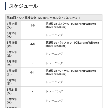
スケジュール
第18回アジア競技大会（2018/ジャカルタ・パレンバン）
8月14日
第1戦 vs ネパール（Cikarang/Wibawa
1-0
(火)
Mukti Stadium）
8月15日
-
トレーニング
(水)
8月16日
第2戦 vs パキスタン（Cikarang/Wibawa
4-0
(木)
Mukti Stadium）
8月17日
-
トレーニング
(金)
8月18日
-
トレーニング
(土)
8月19日
第3戦 vs ベトナム（Cikarang/Wibawa
0-1
(日)
Mukti Stadium）
8月20日
-
トレーニング
(月)
8月21日
-
トレーニング
(火)
8月22日
-
トレーニング
(水)