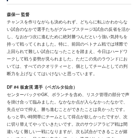
森保一 監督
チャンスを作りながらも決められず、どちらに転ぶかわからな
い試合のなかで選手たちがグループステージ3試合の反省を活か
し、なおかつ次に進むために絶対勝つんだという強い気持ちを
持って戦ってくれました。特に、前回のベトナム戦では球際で
上回られて難しい試合になったことを踏まえ、今日はハードワ
ークして戦う姿勢が見られました。ただこの先のラウンドにお
いては、すべてのクオリティーと、個としてチームとしての判
断力を上げなくてはいけないと思っています。
DF #4 板倉滉 選手（ベガルタ仙台）
センターバックやGK、ボランチを含め、リスク管理の部分で声
を掛け合って臨みました。なかなか点が入らなかったなかで、
失点ゼロで抑え、勝ち進むことができたことは良かったです。
もっと早い時間帯にチームとして得点が欲しかったですが、次
に切り替えてやっていきたいです。次のサウジアラビア戦は間
違いなく難しい一戦になりますが、次も試合ができることが嬉