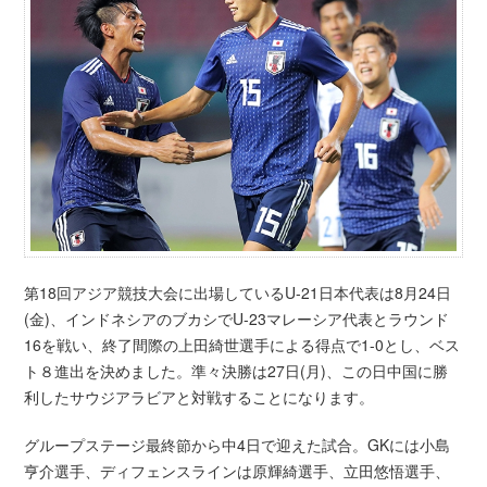
第18回アジア競技大会に出場しているU-21日本代表は8月24日
(金)、インドネシアのブカシでU-23マレーシア代表とラウンド
16を戦い、終了間際の上田綺世選手による得点で1-0とし、ベス
ト８進出を決めました。準々決勝は27日(月)、この日中国に勝
利したサウジアラビアと対戦することになります。
グループステージ最終節から中4日で迎えた試合。GKには小島
亨介選手、ディフェンスラインは原輝綺選手、立田悠悟選手、