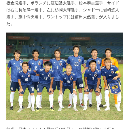
板倉滉選手、ボランチに渡辺皓太選手、松本泰志選手、サイド
は右に長沼洋一選手、左に杉岡大暉選手、シャドーに岩崎悠人
選手、旗手怜央選手、ワントップには前田大然選手が入りまし
た。
前半、日本はベトナム戦の反省を活かして球際に激しく行き、