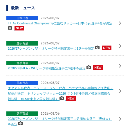
最新ニュース
日本代表
2026/08/07
FIFAe Continental Championshipに臨むサッカーe日本代表 選手4名が決定
選手育成
2026/08/07
2026/27シーズン JFA・Ｊリーグ特別指定選手に9選手を認定
選手育成
2026/08/07
2026/27年JFA・WEリーグ特別指定選手に3選手を認定
日本代表
2026/08/07
エクアドル代表、ニュージーランド代表、パナマ代表の参加および放送／
配信が決定 キリンカップサッカー2026（10.1＠神奈川／横浜国際総合
競技場、10.5＠東京／国立競技場）
選手育成
2026/08/06
2026/27シーズン JFA・Ｊリーグ特別指定選手に佐藤柚太選手（専修大）
を認定