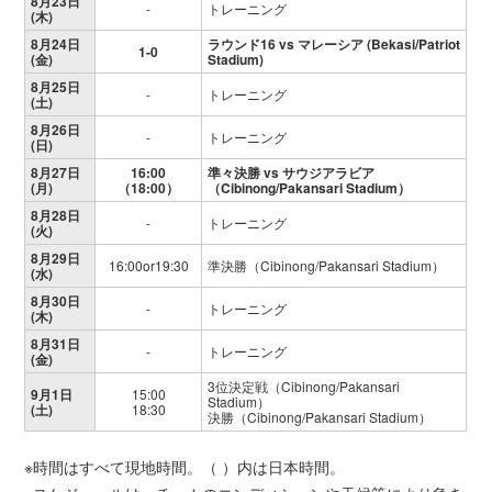
8月23日
-
トレーニング
(木)
8月24日
ラウンド16 vs マレーシア (Bekasi/Patriot
1-0
(金)
Stadium)
8月25日
-
トレーニング
(土)
8月26日
-
トレーニング
(日)
8月27日
16:00
準々決勝 vs サウジアラビア
(月)
（18:00）
（Cibinong/Pakansari Stadium）
8月28日
-
トレーニング
(火)
8月29日
16:00or19:30
準決勝（Cibinong/Pakansari Stadium）
(水)
8月30日
-
トレーニング
(木)
8月31日
-
トレーニング
(金)
3位決定戦（Cibinong/Pakansari
9月1日
15:00
Stadium）
(土)
18:30
決勝（Cibinong/Pakansari Stadium）
※時間はすべて現地時間。（ ）内は日本時間。