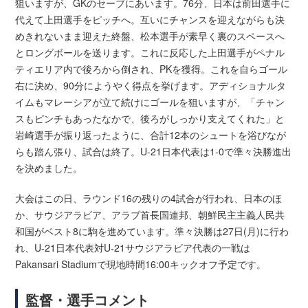
狙いますが、GKのセーブにあいます。76分、日本は前田選手に
代えて上田選手をピッチへ。互いにチャンスを迎えながらも決
めきれないまま迎えた終盤、松本選手が素早く裏のスペースへ
とロングボールを送ります。これに反応した上田選手がペナル
ティエリア内で後ろから倒され、PKを獲得。これを自らゴール
右に決め、90分にようやく得点を挙げます。アディショナルタ
イムもマレーシアが立て続けにゴールを狙いますが、「チャン
スもピンチもあったなかで、後ろがしっかり支えてくれた」と
岩崎選手が振り返ったように、合計12本のシュートを浴びなが
らも踏ん張り、試合は終了。U-21日本代表は1-0で準々決勝進出
を決めました。
大会はこの日、ラウンド16の残りの4試合が行われ、日本のほ
か、サウジアラビア、アラブ首長国連邦、朝鮮民主主義人民共
和国がベスト8に駒を進めています。準々決勝は27日(月)に行わ
れ、U-21日本代表対U-21サウジアラビア代表の一戦は
Pakansari Stadiumで現地時間16:00キックオフ予定です。
監督・選手コメント