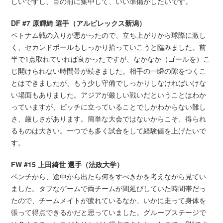
しいですし、目の前に集中して、いい準備がしたいです。
DF #7 原輝綺 選手（アルビレックス新潟）
ベトナム戦の入りが悪かったので、立ち上がりから球際に激し
く、セカンドボールもしっかり拾っていこうと臨みました。前
半で1点取れていれば良かったですが、なかなか（ゴールを）こ
じ開けられない時間帯が続きました。相手の一瞬の隙をつくこ
とはできましたが、もう少し守備でしっかりしなければいけな
い場面もありました。アジアが厳しい戦いだということはわか
っていますが、ピッチに立っていることでしかわからない難し
さ、厳しさがあります。簡単な大会ではないからこそ、得られ
るものは大きい。一つでも多く試合をして経験値を上げたいで
す。
FW #15 上田綺世 選手（法政大学）
ベンチから、途中から出たら何をすべきかを考えながら見てい
ました。タフなゲームで両チームが間延びしていた時間帯だっ
たので、チームメイトが疲れているなか、いかに走って身体を
張って得点できるかだと思っていました。グループステージで