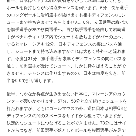
ボールを保持しながら得点チャンスを伺います。6分、長沼選手
のロングボールに岩崎選手が抜け出すも相手ディフェンスにシ
ュートまで持ち込ませてもらえません。8分、立田選手の縦パス
を旗手選手が左の杉岡選手へ。再び旗手選手を経由して岩崎選
手がペナルティエリア内でシュートを放ちますがバーの上へ。
するとマレーシアも12分、日本ディフェンスの裏にパスを通
し、シュートまで持ち込みますがこれは大きく枠外へと流れま
す。今度は31分、旗手選手が素早くディフェンスの間にパスを
通し、前田選手が受けてシュート、しかし枠を捉えることがで
きません。チャンスは作り出すものの、日本は精度を欠き、前
半を0-0で折り返します。
後半、なかなか得点が生み出せない日本に、マレーシアのカウ
ンターが襲いかかります。57分、58分と立て続けにシュートを
打たれますが、ともにゴールマウスの外。逆に日本は相手GKと
ディフェンスの間のスペースをサイドから狙っていきますが、
決定的なシュートにつなげることができません。73分にはサイ
ドからつなぎ、前田選手が落としたボールを杉岡選手が左足で