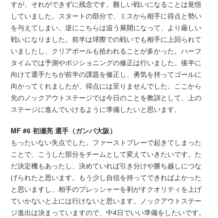
すが、それができずに残念です。難しい戦いになることは覚悟
していました。スタートの部分で、ミスから相手に得点と勢い
を与えてしまい、逆にこちらは追う展開になって、より厳しい
戦いになりました。前半は球際での戦いでも相手に上回られて
いましたし、クリアボールも拾われることが多かった。ハーフ
タイムでは予測やポジショニングの修正は行いました。後半に
向けて選手たちが前半の課題を修正し、勇気を持ってゴールに
向かってくれましたが、得点には至りませんでした。ここから
先のノックアウトステージでは今日のことを教訓として、上の
ステージに進んでいけるように準備したいと思います。
MF #6 初瀬亮 選手（ガンバ大阪）
もったいない失点でした。ファーストプレーで起きてしまった
ことで、こうした部分をチームとして変えていきたいです。た
だ決定機もあったし、決めていれば引き分けや勝ち越しにつな
げられたと思います。もう少し自信を持ってできればよかった
と思いますし、相手のプレッシャーを剥がすクオリティを上げ
ていかないと上には行けないと思います。ノックアウトステー
ジ進出は決まっていますので、中4日でいい準備をしたいです。