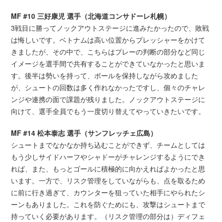
MF #10 三好康児 選手（北海道コンサドーレ札幌）
3戦目に勝ってノックアウトステージに進みたかったので、敗戦
は悔しいです。ベトナムは高い位置からプレッシャーをかけて
きましたが、その中で、こちらはプレーの判断の部分など同じ
イメージを選手間で共有することができていなかったと思いま
す。後半は勢いを持って、ボールを保持しながら攻めました
が、シュートの回数は多く作れなかったですし、個々のチャレ
ンジや連携の面で課題が残りました。ノックアウトステージに
向けて、選手全員でもう一度切り替えてやっていきたいです。
MF #14 松本泰志 選手（サンフレッチェ広島）
シュートまでなかなか持ち込むことができず、チームとしては
もう少しサイドハーフやシャドーがチャレンジするようにでき
れば、また、もっとゴールに積極的に向かえればよかったと思
います。一方で、リスク管理をしていながらも、点を取るため
に前に行き過ぎて、カウンターを狙っていた相手にやられたシ
ーンもありました。これを防ぐためにも、攻撃はシュートまで
持っていく必要があります。（リスク管理の部分は）ディフェ