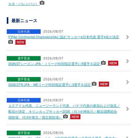
ルタ・パレンバン）
最新ニュース
日本代表
2026/08/07
FIFAe Continental Championshipに臨むサッカーe日本代表 選手4名が決定
選手育成
2026/08/07
2026/27シーズン JFA・Ｊリーグ特別指定選手に9選手を認定
選手育成
2026/08/07
2026/27年JFA・WEリーグ特別指定選手に3選手を認定
日本代表
2026/08/07
エクアドル代表、ニュージーランド代表、パナマ代表の参加および放送／
配信が決定 キリンカップサッカー2026（10.1＠神奈川／横浜国際総合
競技場、10.5＠東京／国立競技場）
選手育成
2026/08/06