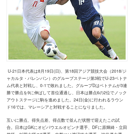
U-21日本代表は8月19日(日)、第18回アジア競技大会（2018/ジ
ャカルタ・パレンバン）のグループステージ第3戦でU-23ベトナ
ム代表と対戦し、0-1で敗れました。グループDはベトナムが3連
勝で勝点を9に伸ばして首位通過し、日本は勝点6の2位でノック
アウトステージに駒を進めました。24日(金)に行われるラウン
ド16では、マレーシアと対戦することになりました。
互いに勝点、得失点差、得点数で並んだ状態で迎えたこの試
合。日本はGKにオビパウエルオビンナ選手、DFに原輝綺・立田