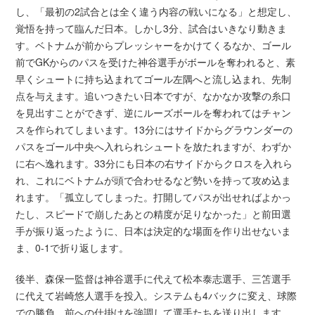
し、「最初の2試合とは全く違う内容の戦いになる」と想定し、
覚悟を持って臨んだ日本。しかし3分、試合はいきなり動きま
す。ベトナムが前からプレッシャーをかけてくるなか、ゴール
前でGKからのパスを受けた神谷選手がボールを奪われると、素
早くシュートに持ち込まれてゴール左隅へと流し込まれ、先制
点を与えます。追いつきたい日本ですが、なかなか攻撃の糸口
を見出すことができず、逆にルーズボールを奪われてはチャン
スを作られてしまいます。13分にはサイドからグラウンダーの
パスをゴール中央へ入れられシュートを放たれますが、わずか
に右へ逸れます。33分にも日本の右サイドからクロスを入れら
れ、これにベトナムが頭で合わせるなど勢いを持って攻め込ま
れます。「孤立してしまった。打開してパスが出せればよかっ
たし、スピードで崩したあとの精度が足りなかった」と前田選
手が振り返ったように、日本は決定的な場面を作り出せないま
ま、0-1で折り返します。
後半、森保一監督は神谷選手に代えて松本泰志選手、三笘選手
に代えて岩崎悠人選手を投入。システムも4バックに変え、球際
での勝負、前への仕掛けを強調して選手たちを送り出します。