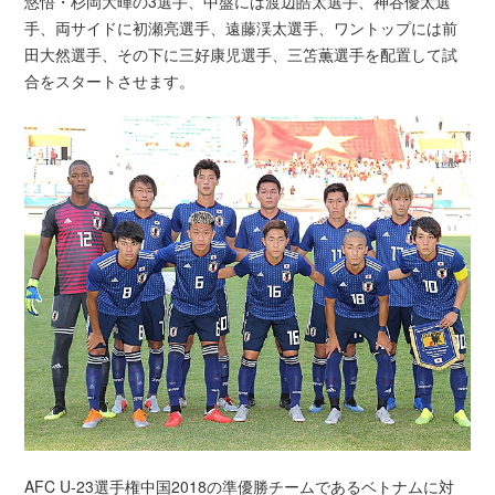
悠悟・杉岡大暉の3選手、中盤には渡辺皓太選手、神谷優太選
手、両サイドに初瀬亮選手、遠藤渓太選手、ワントップには前
田大然選手、その下に三好康児選手、三笘薫選手を配置して試
合をスタートさせます。
AFC U-23選手権中国2018の準優勝チームであるベトナムに対