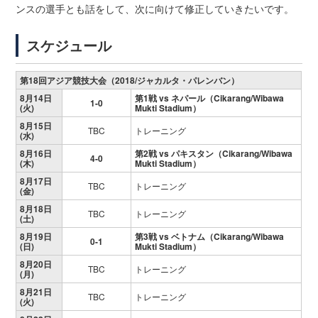
ンスの選手とも話をして、次に向けて修正していきたいです。
スケジュール
第18回アジア競技大会（2018/ジャカルタ・パレンバン）
8月14日
第1戦 vs ネパール（Cikarang/Wibawa
1-0
(火)
Mukti Stadium）
8月15日
TBC
トレーニング
(水)
8月16日
第2戦 vs パキスタン（Cikarang/Wibawa
4-0
(木)
Mukti Stadium）
8月17日
TBC
トレーニング
(金)
8月18日
TBC
トレーニング
(土)
8月19日
第3戦 vs ベトナム（Cikarang/Wibawa
0-1
(日)
Mukti Stadium）
8月20日
TBC
トレーニング
(月)
8月21日
TBC
トレーニング
(火)