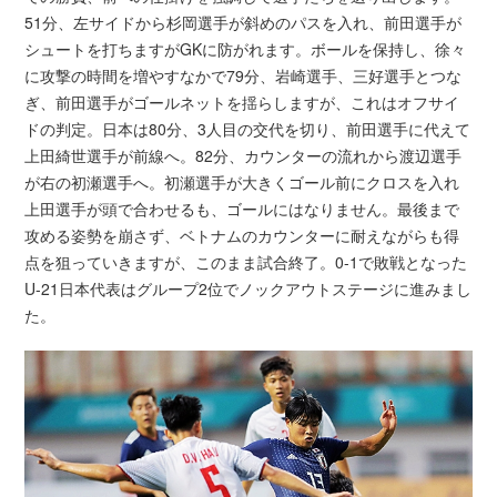
51分、左サイドから杉岡選手が斜めのパスを入れ、前田選手が
シュートを打ちますがGKに防がれます。ボールを保持し、徐々
に攻撃の時間を増やすなかで79分、岩崎選手、三好選手とつな
ぎ、前田選手がゴールネットを揺らしますが、これはオフサイ
ドの判定。日本は80分、3人目の交代を切り、前田選手に代えて
上田綺世選手が前線へ。82分、カウンターの流れから渡辺選手
が右の初瀬選手へ。初瀬選手が大きくゴール前にクロスを入れ
上田選手が頭で合わせるも、ゴールにはなりません。最後まで
攻める姿勢を崩さず、ベトナムのカウンターに耐えながらも得
点を狙っていきますが、このまま試合終了。0-1で敗戦となった
U-21日本代表はグループ2位でノックアウトステージに進みまし
た。