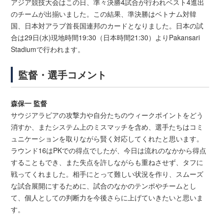
アジア競技大会はこの日、準々決勝4試合が行われベスト4進出
のチームが出揃いました。この結果、準決勝はベトナム対韓
国、日本対アラブ首長国連邦のカードとなりました。日本の試
合は29日(水)現地時間19:30（日本時間21:30）よりPakansari
Stadiumで行われます。
監督・選手コメント
森保一 監督
サウジアラビアの攻撃力や自分たちのウィークポイントをどう
消すか、またシステム上のミスマッチを含め、選手たちはコミ
ュニケーションを取りながら賢く対応してくれたと思います。
ラウンド16はPKでの得点でしたが、今日は流れのなかから得点
することもでき、また失点を許しながらも重ねさせず、タフに
戦ってくれました。相手にとって難しい状況を作り、スムーズ
な試合展開にするために、試合のなかのテンポやチームとし
て、個人としての判断力を今後さらに上げていきたいと思いま
す。