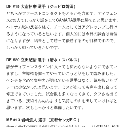
DF #19 大南拓磨 選手（ジュビロ磐田）
どちらがファーストコンタクトをとるかを含めて、ディフェン
スの3人でしっかり話をしてCAMARA選手に勝てたと思います。
ベトナム戦の反省を経て、チームとしてはアグレッシブに行け
るようになっていると思います。個人的には今日の試合は自信
になりますが、結果として勝って優勝するのが目標ですので、
しっかり戦っていきたいです。
DF #20 立田悠悟 選手（清水エスパルス）
誰がディフェンスラインに入っても変わらないようにできてい
ますし、主導権を握ってやっていこうと話をして臨みました。
ベンチを含めて集中力が切れている選手はなく、気を抜いたプ
レーは少なかったと思います。ミスがあっても声を出し合って
修正できていました。試合数も多くなってきて、タフさも出て
きている。技術うんぬんよりも気持ちの面を出していければと
思います。次もしっかりと準備したいです。
MF #13 岩崎悠人 選手（京都サンガF.C.）
チーム全体の頑張りが得点につながりました。（1点目は）松本