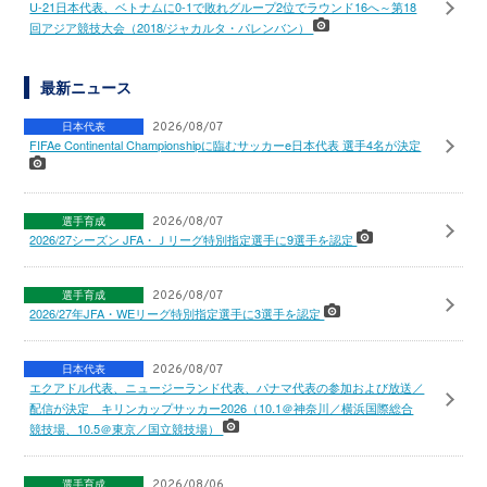
U-21日本代表、ベトナムに0-1で敗れグループ2位でラウンド16へ～第18
回アジア競技大会（2018/ジャカルタ・パレンバン）
最新ニュース
日本代表
2026/08/07
FIFAe Continental Championshipに臨むサッカーe日本代表 選手4名が決定
選手育成
2026/08/07
2026/27シーズン JFA・Ｊリーグ特別指定選手に9選手を認定
選手育成
2026/08/07
2026/27年JFA・WEリーグ特別指定選手に3選手を認定
日本代表
2026/08/07
エクアドル代表、ニュージーランド代表、パナマ代表の参加および放送／
配信が決定 キリンカップサッカー2026（10.1＠神奈川／横浜国際総合
競技場、10.5＠東京／国立競技場）
選手育成
2026/08/06