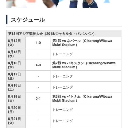
スケジュール
第18回アジア競技大会（2018/ジャカルタ・パレンバン）
8月14日
第1戦 vs ネパール（Cikarang/Wibawa
1-0
(火)
Mukti Stadium）
8月15日
-
トレーニング
(水)
8月16日
第2戦 vs パキスタン（Cikarang/Wibawa
4-0
(木)
Mukti Stadium）
8月17日
-
トレーニング
(金)
8月18日
-
トレーニング
(土)
8月19日
第3戦 vs ベトナム（Cikarang/Wibawa
0-1
(日)
Mukti Stadium）
8月20日
-
トレーニング
(月)
8月21日
-
トレーニング
(火)