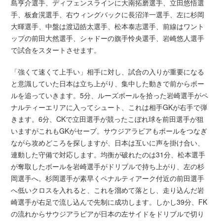
島亨介選手、ディフェンスラインに大南拓磨選手、立田悠悟選
手、板倉滉選手、右ウィングバックに長沼洋一選手、左に杉岡
大暉選手、中盤は渡辺皓太選手、松本泰志選手、前線はワント
ップの前田大然選手、シャドーの旗手怜央選手、岩崎悠人選手
で試合をスタートさせます。
「強くて速くて上手い」相手に対し、試合の入りが重要になる
と意識していた日本は立ち上がり、集中した動きで前からボー
ルを追っていきます。5分、ルーズボールを拾った岩崎選手がペ
ナルティーエリアに入ってシュート、これは相手GKが右手で弾
きます。6分、CKで立田選手が競ったこぼれ球を前田選手が狙
いますがこれもGKがセーブ。サウジアラビアもボールをつなぎ
ながら攻めどころを探しますが、日本は互いに声を掛け合い、
連動した守備で対応します。均衡が破れたのは31分、松本選手
が奪取したボールを岩崎選手がドリブルで持ち上がり、左の杉
岡選手へ。杉岡選手が素早くペナルティアーク付近の前田選手
へ低いクロスを入れると、これを溜めて落とし、走り込んだ岩
崎選手が右足で流し込んで先制に成功します。しかし39分、FK
の流れからサウジアラビアが日本の左サイドをドリブルで切り