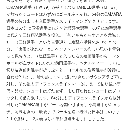
CAMARA選手（FW #9）が落としてGHAREEB選手（MF #7）
が放ったシュートはわずかにゴール左へそれ、54分のCAMARA
選手の抜け出しも立田選手がスライディングでクリアします。
日本は57分に長沼選手に代えて遠藤渓太選手、60分に旗手選手
に代えて三好康児選手を投入。「勢いをもたらすことを意識し
た」（三好選手）という言葉通りに攻撃を活性化させると73
分、「出番が来たな、と。ベンチメンバーの悔しい思いも背負
って戦おうと」（遠藤選手）と入った右の遠藤選手からロング
ボールが左サイドにいたの前田選手へ。ペナルティーエリアに
切り込み前田選手が折り返すと、ゴール前の岩崎選手が冷静に
合わせ2-1とし、勝ち越します。追いつきたいサウジアラビアに
対し、その後もディフェンスラインを中心に1対1で粘り強い守
備を見せ、シュートは打たせず、また打たれたシュートはブロ
ックして踏ん張ります。84分にもディフェンスラインから抜け
出したCAMARA選手がゴールを狙いますが、小島選手がキャッ
チ。前線を含め、最後までボールを追い続けた日本はこのまま
2-1で勝利し、2大会ぶりの準決勝進出を手にしました。