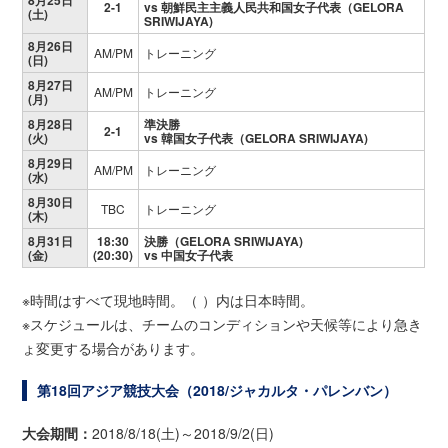
8月25日
2-1
vs 朝鮮民主主義人民共和国女子代表（GELORA
(土)
SRIWIJAYA)
8月26日
AM/PM
トレーニング
(日)
8月27日
AM/PM
トレーニング
(月)
8月28日
準決勝
2-1
(火)
vs 韓国女子代表（GELORA SRIWIJAYA)
8月29日
AM/PM
トレーニング
(水)
8月30日
TBC
トレーニング
(木)
8月31日
18:30
決勝（GELORA SRIWIJAYA)
(金)
(20:30)
vs 中国女子代表
※時間はすべて現地時間。（ ）内は日本時間。
※スケジュールは、チームのコンディションや天候等により急き
ょ変更する場合があります。
第18回アジア競技大会（2018/ジャカルタ・パレンバン）
大会期間：
2018/8/18(土)～2018/9/2(日)