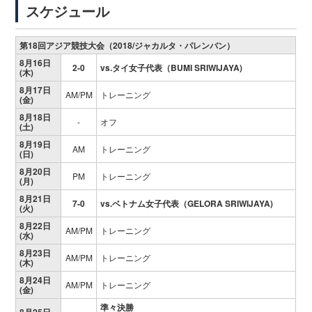
スケジュール
第18回アジア競技大会（2018/ジャカルタ・パレンバン）
8月16日
2-0
vs.タイ女子代表（BUMI SRIWIJAYA)
(木)
8月17日
AM/PM
トレーニング
(金)
8月18日
-
オフ
(土)
8月19日
AM
トレーニング
(日)
8月20日
PM
トレーニング
(月)
8月21日
7-0
vs.ベトナム女子代表（GELORA SRIWIJAYA)
(火)
8月22日
AM/PM
トレーニング
(水)
8月23日
AM/PM
トレーニング
(木)
8月24日
AM/PM
トレーニング
(金)
準々決勝