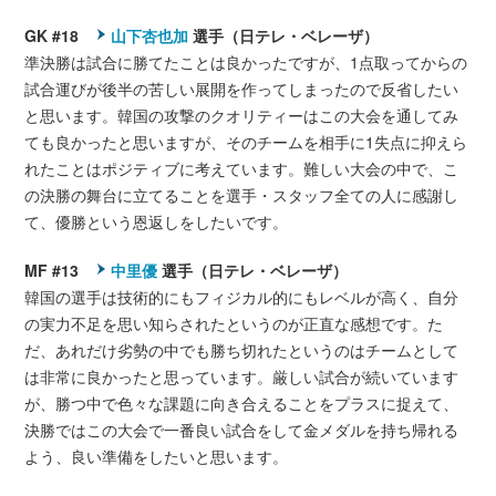
GK #18
山下杏也加
選手（日テレ・ベレーザ）
準決勝は試合に勝てたことは良かったですが、1点取ってからの
試合運びが後半の苦しい展開を作ってしまったので反省したい
と思います。韓国の攻撃のクオリティーはこの大会を通してみ
ても良かったと思いますが、そのチームを相手に1失点に抑えら
れたことはポジティブに考えています。難しい大会の中で、こ
の決勝の舞台に立てることを選手・スタッフ全ての人に感謝し
て、優勝という恩返しをしたいです。
MF #13
中里優
選手（日テレ・ベレーザ）
韓国の選手は技術的にもフィジカル的にもレベルが高く、自分
の実力不足を思い知らされたというのが正直な感想です。た
だ、あれだけ劣勢の中でも勝ち切れたというのはチームとして
は非常に良かったと思っています。厳しい試合が続いています
が、勝つ中で色々な課題に向き合えることをプラスに捉えて、
決勝ではこの大会で一番良い試合をして金メダルを持ち帰れる
よう、良い準備をしたいと思います。