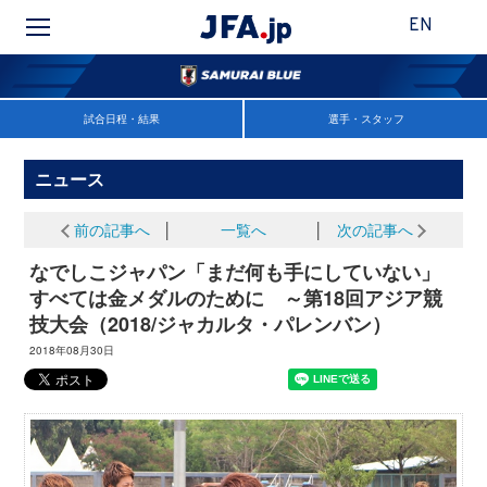
EN
試合日程・結果
選手・スタッフ
ニュース
前の記事へ
│
一覧へ
│
次の記事へ
なでしこジャパン「まだ何も手にしていない」
すべては金メダルのために ～第18回アジア競
技大会（2018/ジャカルタ・パレンバン）
2018年08月30日