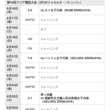
第18回アジア競技大会（2018/ジャカルタ・パレンバン）
8月16日
2-0
vs.タイ女子代表（BUMI SRIWIJAYA)
(木)
8月17日
AM/PM
トレーニング
(金)
8月18日
-
オフ
(土)
8月19日
AM
トレーニング
(日)
8月20日
PM
トレーニング
(月)
8月21日
7-0
vs.ベトナム女子代表（GELORA SRIWIJAYA)
(火)
8月22日
AM/PM
トレーニング
(水)
8月23日
AM/PM
トレーニング
(木)
8月24日
AM/PM
トレーニング
(金)
準々決勝
8月25日
2-1
vs 朝鮮民主主義人民共和国女子代表
(土)
（GELORA SRIWIJAYA)
8月26日
AM/PM
トレーニング