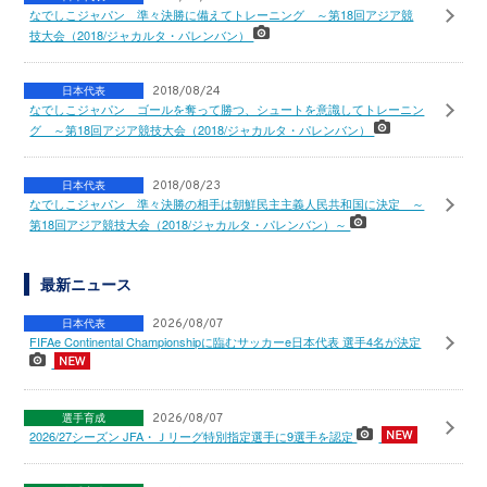
なでしこジャパン 準々決勝に備えてトレーニング ～第18回アジア競
技大会（2018/ジャカルタ・パレンバン）
日本代表
2018/08/24
なでしこジャパン ゴールを奪って勝つ、シュートを意識してトレーニン
グ ～第18回アジア競技大会（2018/ジャカルタ・パレンバン）
日本代表
2018/08/23
なでしこジャパン 準々決勝の相手は朝鮮民主主義人民共和国に決定 ～
第18回アジア競技大会（2018/ジャカルタ・パレンバン）～
最新ニュース
日本代表
2026/08/07
FIFAe Continental Championshipに臨むサッカーe日本代表 選手4名が決定
選手育成
2026/08/07
2026/27シーズン JFA・Ｊリーグ特別指定選手に9選手を認定