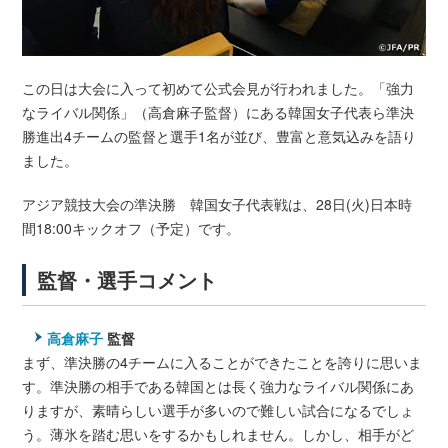
この日は大会に入って初めて公式会見が行われました。「強力
なライバル関係」（高倉麻子監督）にある韓国女子代表ら準決
勝進出4チームの監督と選手1名が並び、豊富と意気込みを語り
ました。
アジア競技大会の準決勝 韓国女子代表戦は、28日(火)日本時
間18:00キックオフ（予定）です。
監督・選手コメント
高倉麻子
監督
まず、準決勝の4チームに入ることができたことを誇りに思いま
す。準決勝の相手である韓国とは長く強力なライバル関係にあ
りますが、素晴らしい選手が多いので難しい試合になるでしょ
う。薄氷を踏む思いをするかもしれません。しかし、相手がど