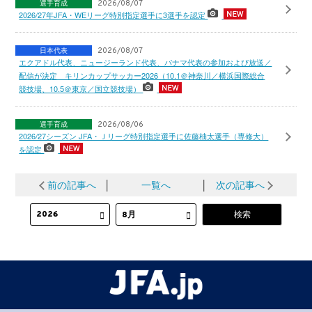
選手育成
2026/08/07
2026/27年JFA・WEリーグ特別指定選手に3選手を認定
日本代表
2026/08/07
エクアドル代表、ニュージーランド代表、パナマ代表の参加および放送／
配信が決定 キリンカップサッカー2026（10.1＠神奈川／横浜国際総合
競技場、10.5＠東京／国立競技場）
選手育成
2026/08/06
2026/27シーズン JFA・Ｊリーグ特別指定選手に佐藤柚太選手（専修大）
を認定
前の記事へ
│
一覧へ
│
次の記事へ