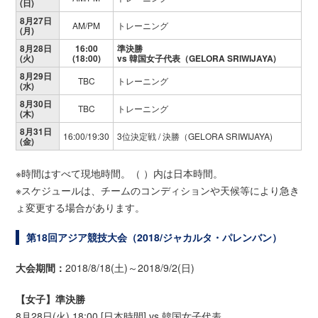
(日)
8月27日
AM/PM
トレーニング
(月)
8月28日
16:00
準決勝
(火)
(18:00)
vs 韓国女子代表（GELORA SRIWIJAYA)
8月29日
TBC
トレーニング
(水)
8月30日
TBC
トレーニング
(木)
8月31日
16:00/19:30
3位決定戦 / 決勝（GELORA SRIWIJAYA)
(金)
※時間はすべて現地時間。（ ）内は日本時間。
※スケジュールは、チームのコンディションや天候等により急き
ょ変更する場合があります。
第18回アジア競技大会（2018/ジャカルタ・パレンバン）
大会期間：
2018/8/18(土)～2018/9/2(日)
【女子】準決勝
8月28日(火) 18:00 [日本時間] vs 韓国女子代表