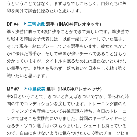
うということではなく、まずはなでしこらしく、自分たちに矢
印を向けて試合に臨みたいと思います。
DF #4
三宅史織
選手（INAC神戸レオネッサ）
準々決勝に勝って4強に残ることができて嬉しいです。準決勝で
対戦する韓国女子代表には、以前一緒にプレーしていた選手、
そして現在一緒にプレーしている選手もいます。彼女たちがい
かに優れた選手か、そして韓国が強いチームであることはもう
分かっていますが、タイトルを獲るためには勝たないといけな
い相手です。冷静さを失わず、落ち着いて日本らしく粘り強く
戦いたいと思います。
MF #7
中島依美
選手（INAC神戸レオネッサ）
中2日ということで、きついと言えばきついですが、限られた時
間の中でコンディションを戻しています。トレーニング前のミ
ーティングでも守備について共通意識を持ち、今日のトレーニ
ングではそこを実践的にやりました。韓国のキープレイヤーと
なるチ・ソヨン選手はパスもうまいし、シュートも持っている
ので、自由にさせないように気をつけたい。8番のチョ・ソヒョ