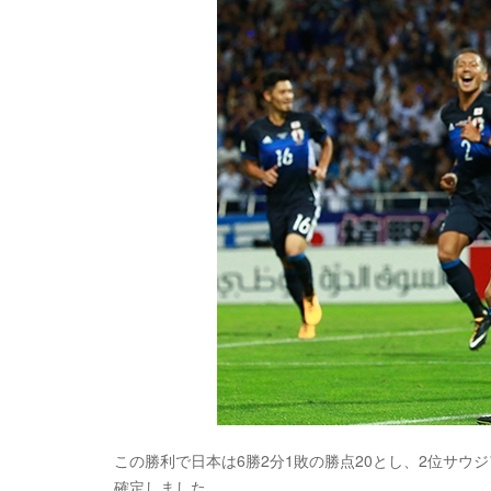
この勝利で日本は6勝2分1敗の勝点20とし、2位サウ
確定しました。