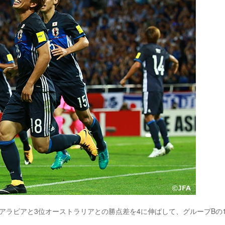
ジアラビアと3位オーストラリアとの勝点差を4に伸ばして、グループBの