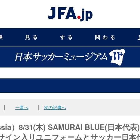
表
見る
する
関わる
│
一覧へ
│
次の記事へ
a）8/31(木) SAMURAI BLUE(日本代表)
手サイン入りユニフォームとサッカー日本