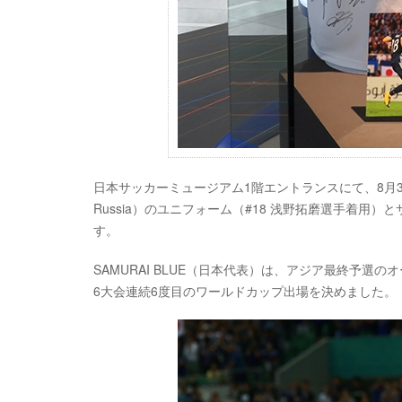
日本サッカーミュージアム1階エントランスにて、8月31日
Russia）のユニフォーム（#18 浅野拓磨選手着
す。
SAMURAI BLUE（日本代表）は、アジア最終予選
6大会連続6度目のワールドカップ出場を決めました。