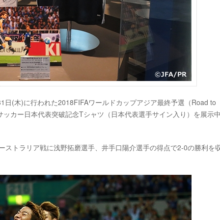
(木)に行われた2018FIFAワールドカップアジア最終予選（Road to
用）とサッカー日本代表突破記念Tシャツ（日本代表選手サイン入り）を展示
のオーストラリア戦に浅野拓磨選手、井手口陽介選手の得点で2-0の勝利を