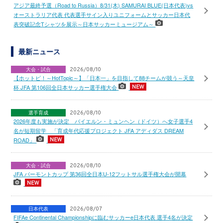
アジア最終予選（Road to Russia）8/31(木) SAMURAI BLUE(日本代表)vs
オーストラリア代表 代表選手サイン入りユニフォームとサッカー日本代
表突破記念Tシャツを展示～日本サッカーミュージアム～
最新ニュース
大会・試合
2026/08/10
【ホットピ！～HotTopic～】「日本一」を目指して88チームが競う～天皇
杯 JFA 第106回全日本サッカー選手権大会
選手育成
2026/08/10
2026年度も実施が決定 バイエルン・ミュンヘン（ドイツ）へ女子選手4
名が短期留学 「育成年代応援プロジェクト JFA アディダス DREAM
ROAD」
大会・試合
2026/08/10
JFA バーモントカップ 第36回全日本U-12フットサル選手権大会が開幕
日本代表
2026/08/07
FIFAe Continental Championshipに臨むサッカーe日本代表 選手4名が決定