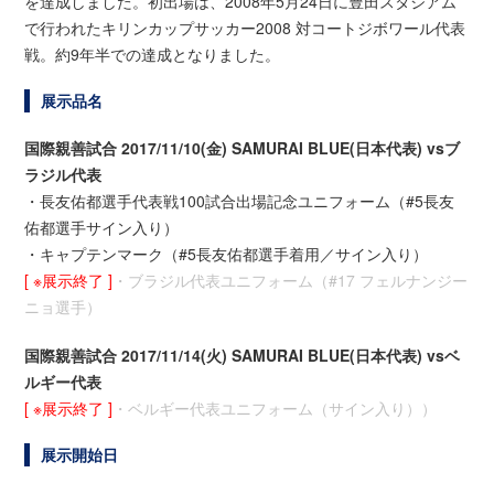
を達成しました。初出場は、2008年5月24日に豊田スタジアム
で行われたキリンカップサッカー2008 対コートジボワール代表
戦。約9年半での達成となりました。
展示品名
国際親善試合 2017/11/10(金) SAMURAI BLUE(日本代表) vsブ
ラジル代表
・長友佑都選手代表戦100試合出場記念ユニフォーム（#5長友
佑都選手サイン入り）
・キャプテンマーク（#5長友佑都選手着用／サイン入り）
[ ※展示終了 ]
・ブラジル代表ユニフォーム（#17 フェルナンジー
ニョ選手）
国際親善試合 2017/11/14(火) SAMURAI BLUE(日本代表) vsベ
ルギー代表
[ ※展示終了 ]
・ベルギー代表ユニフォーム（サイン入り））
展示開始日