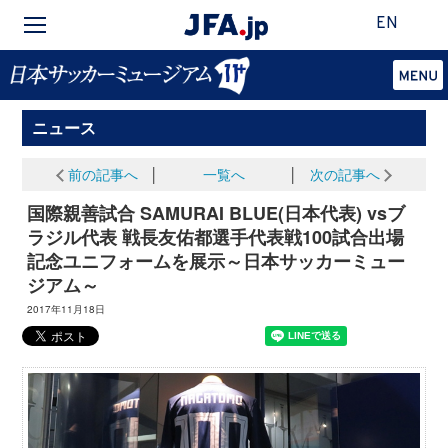
EN
ニュース
前の記事へ
│
一覧へ
│
次の記事へ
国際親善試合 SAMURAI BLUE(日本代表) vsブ
ラジル代表 戦長友佑都選手代表戦100試合出場
記念ユニフォームを展示～日本サッカーミュー
ジアム～
2017年11月18日