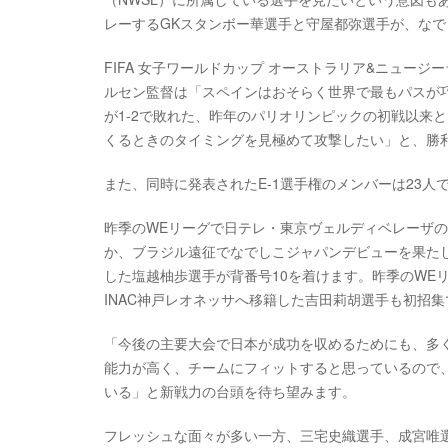
レーするGKスタンボー華選手と守屋都弥選手が、な
FIFA 女子ワールドカップ オーストラリア&ニュージー
ルセン監督は「スペインはおそらく世界で最もパスが
が1-2で敗れた、昨年のパリオリンピックの初戦以来
くるときのタイミングを見極めて攻撃したい」と、勝
また、同時に発表されたE-1選手権のメンバーは23人
昨季のWEリーグで日テレ・東京ヴェルディベレーザ
か、ブラジル遠征でなでしこジャパンデビューを果た
した塩越柚歩選手が背番号10を着けます。昨季のWE
INAC神戸レオネッサへ移籍した吉田莉胡選手も初招集
「今後の主要大会で日本が成功を収めるためにも、多
能力が高く、チームにフィットすると思っているので
いる」と新戦力の台頭を待ち望みます。
フレッシュな面々が多い一方、三宅史織選手、成宮唯