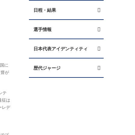
日程・結果
選手情報
日本代表アイデンティティ
韓国に
歴代ジャージ
監督が
シテ
遠征は
ーレデ
Cでプ