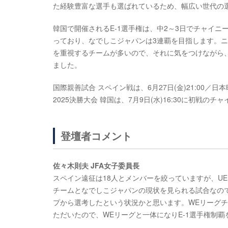
た経験豊富な選手も選ばれているため、幅広い世代の
韓国で開催されるE-1選手権は、中2～3日でチャイ
っており、なでしこジャパンは3連覇を目指します。ニ
を重視するチームが多いので、それに気をつけながら
ました。
国際親善試合 スペイン戦は、6月27日(金)21:00／日
2025決勝大会 韓国は、7月9日(水)16:30に初戦
登壇者コメント
佐々木則夫 JFA女子委員長
スペイン遠征は18人とメンバーを絞っていますが、UE
チームとなでしこジャパンの現状を見られる試合なので
プから選考したという状況かと思います。WEリーグ
ただいたので、WEリーグと一体になりE-1選手権制