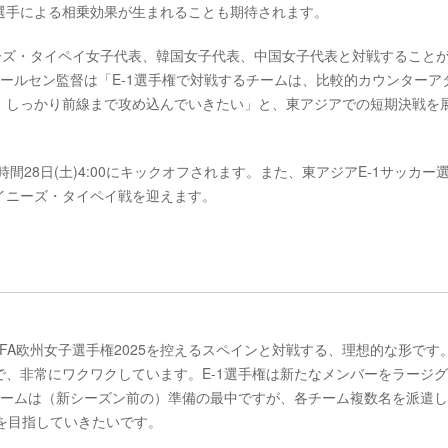
選手による相乗効果が生まれることも期待されます。
ニーズ・タイペイ女子代表、韓国女子代表、中国女子代表と対戦すること
ールセン監督は「E-1選手権で対戦するチームは、比較的カウンターア
、しっかり前線まで攻め込んでいきたい」と、東アジアでの短期決戦を
本時間28日(土)4:00にキックオフされます。また、東アジアE-1サッカー
のチャイニーズ・タイペイ戦を迎えます。
FA欧州女子選手権2025を控えるスペインと対戦する、理想的な形です
、非常にワクワクしています。E-1選手権は新たなメンバーをラージ
チームは（新シーズン前の）準備の最中ですが、各チーム複数名を派遣
覇を目指していきたいです。