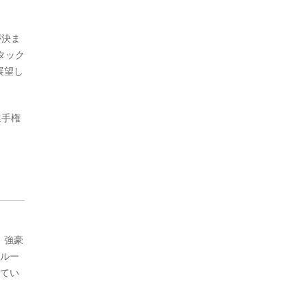
が決ま
タック
展望し
選手権
。強豪
グルー
してい