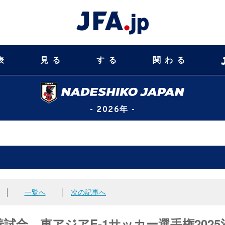
表
見る
する
関わる
- 2026年 -
│
一覧へ
│
次の記事へ
合、東アジアE-1サッカー選手権2025