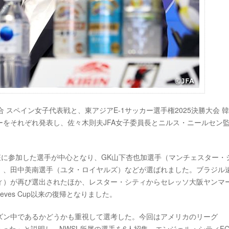
合 スペイン女子代表戦と、東アジアE-1サッカー選手権2025決勝大会 
をそれぞれ発表し、佐々木則夫JFA女子委員長とニルス・ニールセン
征に参加した選手が中心となり、GK山下杏也加選手（マンチェスター・
）、田中美南選手（ユタ・ロイヤルズ）などが選ばれました。ブラジル
ィ）が再び選出されたほか、レスター・シティからセレッソ大阪ヤンマ
ieves Cup以来の復帰となりました。
ズン中であるかどうかも重視して選考した。今回はアメリカのリーグ
あった」と説明し、NWSL所属の選手を6人招集。エンジェル・シティF