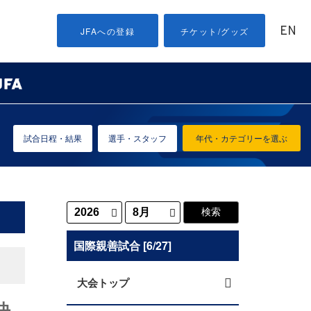
EN
JFAへの登録
チケット/グッズ
試合日程・結果
選手・スタッフ
年代・カテゴリーを選ぶ
国際親善試合 [6/27]
大会トップ
決