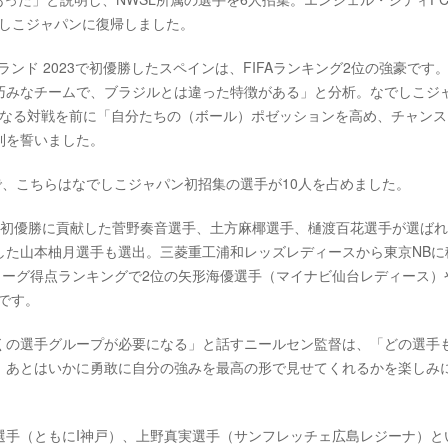
でしこジャパンに復帰しました。
ランド 2023で初優勝したスペインは、FIFAランキング2位の強豪です
巧みなチームで、ブラジルとは違った特徴がある」と分析。なでしこジ
となる対戦を前に「自分たちの（ボール）ポゼッションを高め、チャンス
利を誓いました。
で、こちらはなでしこジャパン初招集の選手が10人を占めました。
の初優勝に貢献した菅野奏音選手、土方麻椰選手、樋渡百花選手が選ば
した山本柚月選手も選出。三菱重工浦和レッズレディースから東京NBに
リーグ得点ランキングで2位の矢形海優選手（マイナビ仙台レディース）
です。
くの選手グループが必要になる」と話すニールセン監督は、「どの選手
、あとはいかに勇敢に自分の強みを最高の形で見せてくれるかを楽しみ
選手（ともにI神戸）、上野真実選手（サンフレッチェ広島レジーナ）と