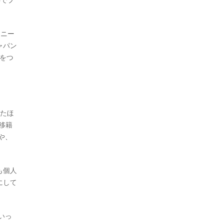
。ニー
ャパン
をつ
れたほ
移籍
や、
も個人
にして
いっ