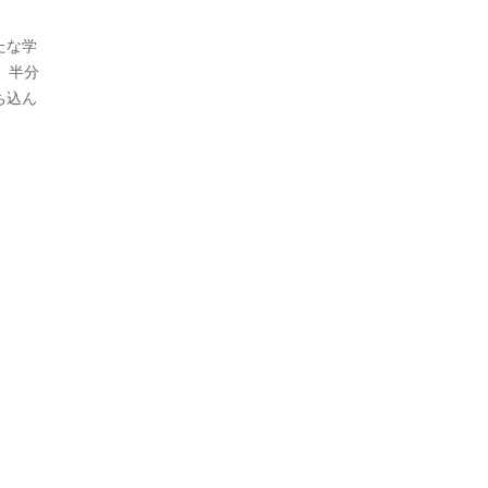
たな学
。半分
ち込ん