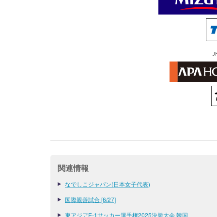
J
関連情報
なでしこジャパン(日本女子代表)
国際親善試合 [6/27]
東アジアE-1サッカー選手権2025決勝大会 韓国