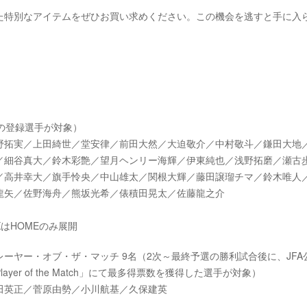
た特別なアイテムをぜひお買い求めください。この機会を逃すと手に入
の登録選手が対象）
野拓実／上田綺世／堂安律／前田大然／大迫敬介／中村敬斗／鎌田大地
／細谷真大／鈴木彩艶／望月ヘンリー海輝／伊東純也／浅野拓磨／瀬古
／高井幸大／旗手怜央／中山雄太／関根大輝／藤田譲瑠チマ／鈴木唯人
龍矢／佐野海舟／熊坂光希／俵積田晃太／佐藤龍之介
KはHOMEのみ展開
ーヤー・オブ・ザ・マッチ 9名（2次～最終予選の勝利試合後に、JFA
ayer of the Match」にて最多得票数を獲得した選手が対象）
田英正／菅原由勢／小川航基／久保建英