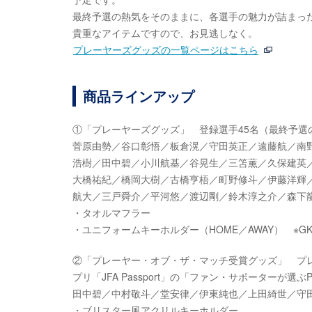
最終予選の熱気をそのままに、各選手の魅力が詰まっ
貴重なアイテムですので、お見逃しなく。
プレーヤーズグッズの一覧ページはこちら
商品ラインアップ
①「プレーヤーズグッズ」 登録選手45名（最終予選
菅原由勢／谷口彰悟／板倉滉／守田英正／遠藤航／南
浩樹／田中碧／小川航基／谷晃生／三笘薫／久保建英
大橋祐紀／橋岡大樹／古橋亨梧／町野修斗／伊藤洋輝
航大／三戸舜介／平河悠／渡辺剛／鈴木淳之介／森下
・タオルマフラー
・ユニフォームキーホルダー（HOME／AWAY） ※G
②「プレーヤー・オブ・ザ・マッチ受賞グッズ」 プレ
プリ「JFA Passport」の「ファン・サポーターが選ぶPl
田中碧／中村敬斗／堂安律／伊東純也／上田綺世／守
・ブリスター風アクリルキーホルダー