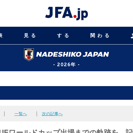
表
見る
する
関わる
- 2026年 -
│
一覧へ
│
次の記事へ
I BLUEワールドカップ出場までの軌跡を、