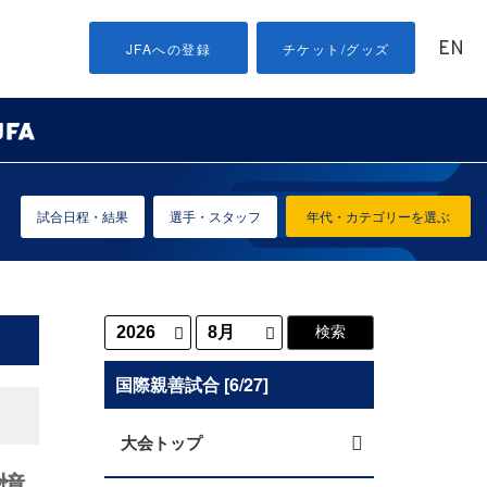
EN
JFAへの登録
チケット/グッズ
試合日程・結果
選手・スタッフ
年代・カテゴリーを選ぶ
国際親善試合 [6/27]
大会トップ
記憶