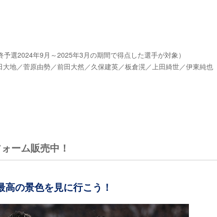
選2024年9月～2025年3月の期間で得点した選手が対象）
田大地／菅原由勢／前田大然／久保建英／板倉滉／上田綺世／伊東純也
フォーム販売中！
最高の景色を見に行こう！