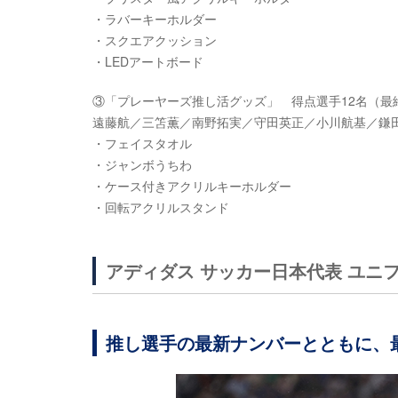
・ラバーキーホルダー
・スクエアクッション
・LEDアートボード
③「プレーヤーズ推し活グッズ」 得点選手12名（最終予
遠藤航／三笘薫／南野拓実／守田英正／小川航基／鎌
・フェイスタオル
・ジャンボうちわ
・ケース付きアクリルキーホルダー
・回転アクリルスタンド
アディダス サッカー日本代表 ユニ
推し選手の最新ナンバーとともに、