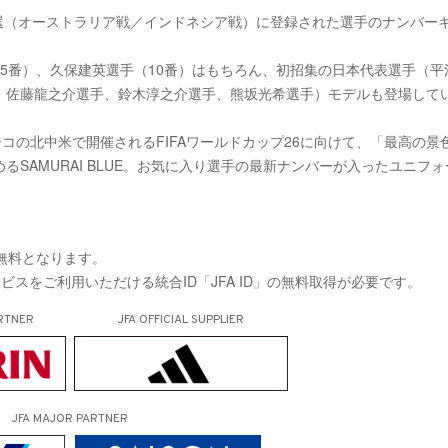
終予選（オーストラリア戦／インドネシア戦）に登録された選手のナンバー
5番）、久保建英選手（10番）はもちろん、初招集の日本代表選手（平
、佐藤龍之介選手、鈴木淳之介選手、熊坂光希選手）モデルも登場して
キシコの北中米で開催されるFIFAワールドカップ26に向けて、「最高の景
SAMURAI BLUE。お気に入り選手の最新ナンバーが入ったユニフォ
が無料となります。
サービスをご利用いただける統合ID「JFA ID」の無料取得が必要です。
RTNER
JFA OFFICIAL
SUPPLIER
JFA MAJOR PARTNER