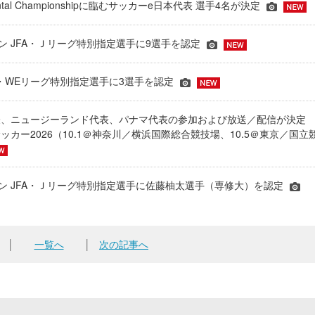
inental Championshipに臨むサッカーe日本代表 選手4名が決定
ーズン JFA・Ｊリーグ特別指定選手に9選手を認定
JFA・WEリーグ特別指定選手に3選手を認定
表、ニュージーランド代表、パナマ代表の参加および放送／配信が決
ッカー2026（10.1＠神奈川／横浜国際総合競技場、10.5＠東京／国立
シーズン JFA・Ｊリーグ特別指定選手に佐藤柚太選手（専修大）を認定
│
一覧へ
│
次の記事へ