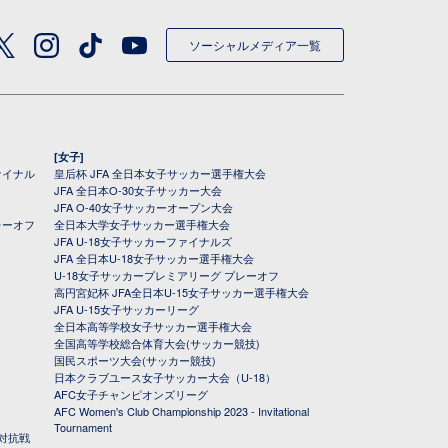
ソーシャルメディア一覧
[女子]
ァイナル
皇后杯 JFA 全日本女子サッカー選手権大会
JFA 全日本O-30女子サッカー大会
JFA O-40女子サッカーオープン大会
レーオフ
全日本大学女子サッカー選手権大会
JFA U-18女子サッカーファイナルズ
JFA 全日本U-18女子サッカー選手権大会
U-18女子サッカープレミアリーグ プレーオフ
高円宮妃杯 JFA全日本U-15女子サッカー選手権大会
JFA U-15女子サッカーリーグ
全日本高等学校女子サッカー選手権大会
全国高等学校総合体育大会(サッカー競技)
国民スポーツ大会(サッカー競技)
日本クラブユース女子サッカー大会（U-18）
AFC女子チャンピオンズリーグ
AFC Women's Club Championship 2023 - Invitational
Tournament
対抗戦