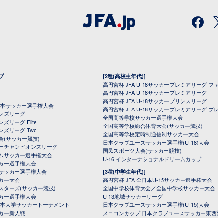
プ
[2種(高校生年代)]
高円宮杯 JFA U-18サッカープレミアリーグ フ
高円宮杯 JFA U-18サッカープレミアリーグ
高円宮杯 JFA U-18サッカープリンスリーグ
全日本サッカー選手権大会
高円宮杯 JFA U-18サッカープレミアリーグ プ
オンズリーグ
全国高等学校サッカー選手権大会
ズリーグ Elite
全国高等学校総合体育大会(サッカー競技)
ンズリーグ Two
全国高等学校定時制通信制サッカー大会
会(サッカー競技)
日本クラブユースサッカー選手権(U-18)大会
ーチャンピオンズリーグ
国民スポーツ大会(サッカー競技)
ムサッカー選手権大会
U-16 インターナショナルドリームカップ
カー選手権大会
サッカー選手権大会
[3種(中学生年代)]
カー大会
高円宮杯 JFA 全日本U-15サッカー選手権大会
スターズ(サッカー競技)
全国中学校体育大会／全国中学校サッカー大会
カー選手権大会
U-13地域サッカーリーグ
日本大学サッカートーナメント
日本クラブユースサッカー選手権(U-15)大会
カー新人戦
メニコンカップ 日本クラブユースサッカー東西