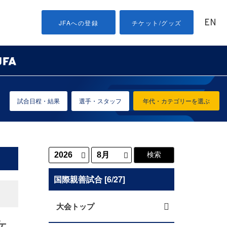
EN
JFAへの登録
チケット/グッズ
試合日程・結果
選手・スタッフ
年代・カテゴリーを選ぶ
国際親善試合 [6/27]
大会トップ
女