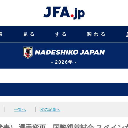
表
見る
する
関わる
- 2026年 -
│
一覧へ
│
次の記事へ
表） 選手変更 国際親善試合 スペイン