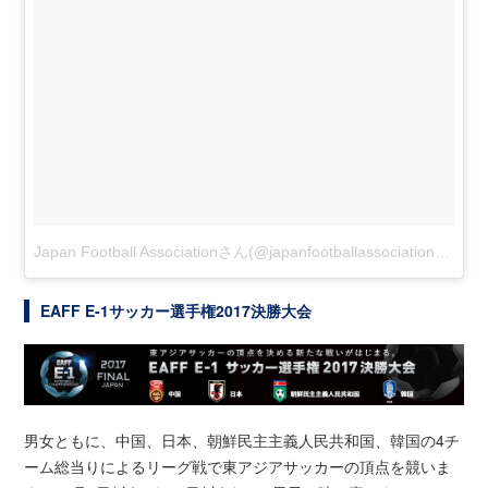
Japan Football Associationさん(@japanfootballassociation)がシェアした投稿
EAFF E-1サッカー選手権2017決勝大会
男女ともに、中国、日本、朝鮮民主主義人民共和国、韓国の4チ
ーム総当りによるリーグ戦で東アジアサッカーの頂点を競いま