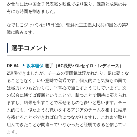
夕食前には中国女子代表戦を映像で振り返り、課題と成果の共
有にも時間を割きました。
なでしこジャパンは15日(金)、朝鮮民主主義人民共和国との第3
戦に臨みます。
選手コメント
DF #4
坂本理保
選手（AC長野パルセイロ・レディース）
2連勝できましたが、チームの雰囲気は浮かれたり、逆に硬くな
ることもなく、いい意味で普通です。個人的にも気持ちの面で
は極力いつもどおりに、平常心で過ごすようにしています。次
の試合に勝てば優勝ということで、勝つことで期待に応えられ
ますし、結果を出すことで示せるものも多いと思います。チー
ム的にも、似たような戦いをするアジアのチームを相手に結果
を残せることができれば自信につながりますし、これまで取り
組んできたことが間違っていなかったと証明できると信じてい
ます。