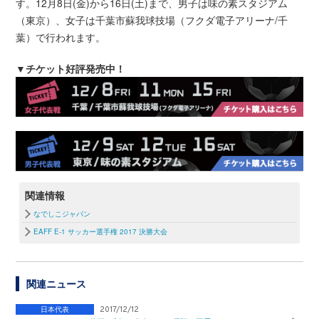
す。12月8日(金)から16日(土)まで、男子は味の素スタジアム
（東京）、女子は千葉市蘇我球技場（フクダ電子アリーナ/千
葉）で行われます。
▼チケット好評発売中！
関連情報
なでしこジャパン
EAFF E-1 サッカー選手権 2017 決勝大会
関連ニュース
日本代表
2017/12/12