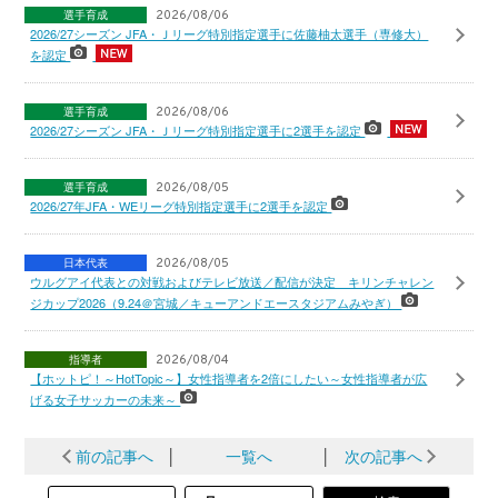
選手育成
2026/08/06
2026/27シーズン JFA・Ｊリーグ特別指定選手に佐藤柚太選手（専修大）
を認定
選手育成
2026/08/06
2026/27シーズン JFA・Ｊリーグ特別指定選手に2選手を認定
選手育成
2026/08/05
2026/27年JFA・WEリーグ特別指定選手に2選手を認定
日本代表
2026/08/05
ウルグアイ代表との対戦およびテレビ放送／配信が決定 キリンチャレン
ジカップ2026（9.24＠宮城／キューアンドエースタジアムみやぎ）
指導者
2026/08/04
【ホットピ！～HotTopic～】女性指導者を2倍にしたい～女性指導者が広
げる女子サッカーの未来～
前の記事へ
│
一覧へ
│
次の記事へ