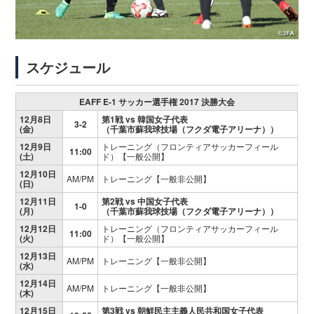
スケジュール
EAFF E-1 サッカー選手権 2017 決勝大会
12月8日
第1戦 vs 韓国女子代表
3-2
(金)
（千葉市蘇我球技場（フクダ電子アリーナ））
12月9日
トレーニング（フロンティアサッカーフィール
11:00
(土)
ド）【一般公開】
12月10日
AM/PM
トレーニング【一般非公開】
(日)
12月11日
第2戦 vs 中国女子代表
1-0
(月)
（千葉市蘇我球技場（フクダ電子アリーナ））
12月12日
トレーニング（フロンティアサッカーフィール
11:00
(火)
ド）【一般公開】
12月13日
AM/PM
トレーニング【一般非公開】
(水)
12月14日
AM/PM
トレーニング【一般非公開】
(木)
12月15日
第3戦 vs 朝鮮民主主義人民共和国女子代表