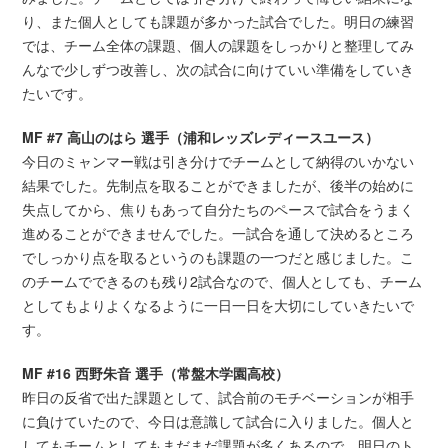
り、また個人としても課題が多かった試合でした。明日の練習
では、チーム全体の課題、個人の課題をしっかりと整理してみ
んなで少しずつ改善し、次の試合に向けていい準備をしていき
たいです。
MF #7 高山のはら 選手（浦和レッズレディースユース）
今日のミャンマー戦は引き分けでチームとして納得のいかない
結果でした。先制点を取ることができましたが、後半の始めに
失点してから、焦りもあって自分たちのペースで試合をうまく
進めることができませんでした。一試合を通して決めるところ
でしっかり点を取るというのも課題の一つだと感じました。こ
のチームでできるのも残り2試合なので、個人としても、チーム
としてもよりよくなるように一日一日を大切にしていきたいで
す。
MF #16 西野朱音 選手（常盤木学園高校）
昨日の反省で出た課題として、試合前のモチベーションが相手
に負けていたので、今日は意識して試合に入りました。個人と
してもチームとしてもまだまだ課題が多くあるので、明日のト