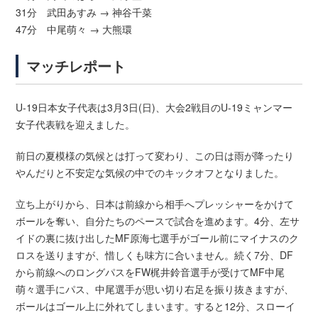
31分 武田あすみ → 神谷千菜
47分 中尾萌々 → 大熊環
マッチレポート
U-19日本女子代表は3月3日(日)、大会2戦目のU-19ミャンマー
女子代表戦を迎えました。
前日の夏模様の気候とは打って変わり、この日は雨が降ったり
やんだりと不安定な気候の中でのキックオフとなりました。
立ち上がりから、日本は前線から相手へプレッシャーをかけて
ボールを奪い、自分たちのペースで試合を進めます。4分、左サ
イドの裏に抜け出したMF原海七選手がゴール前にマイナスのク
ロスを送りますが、惜しくも味方に合いません。続く7分、DF
から前線へのロングパスをFW梶井鈴音選手が受けてMF中尾
萌々選手にパス、中尾選手が思い切り右足を振り抜きますが、
ボールはゴール上に外れてしまいます。すると12分、スローイ