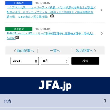
日本代表
2026/08/07
エクアドル代表、ニュージーランド代表、パナマ代表の参加および放送／
配信が決定 キリンカップサッカー2026（10.1＠神奈川／横浜国際総合
競技場、10.5＠東京／国立競技場）
選手育成
2026/08/06
2026/27シーズン JFA・Ｊリーグ特別指定選手に佐藤柚太選手（専修大）
を認定
前の記事へ
│
一覧へ
│
次の記事へ
代表