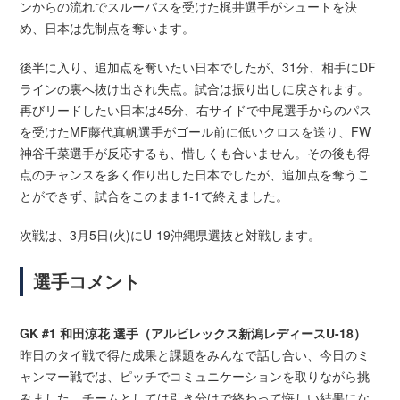
ンからの流れでスルーパスを受けた梶井選手がシュートを決
め、日本は先制点を奪います。
後半に入り、追加点を奪いたい日本でしたが、31分、相手にDF
ラインの裏へ抜け出され失点。試合は振り出しに戻されます。
再びリードしたい日本は45分、右サイドで中尾選手からのパス
を受けたMF藤代真帆選手がゴール前に低いクロスを送り、FW
神谷千菜選手が反応するも、惜しくも合いません。その後も得
点のチャンスを多く作り出した日本でしたが、追加点を奪うこ
とができず、試合をこのまま1-1で終えました。
次戦は、3月5日(火)にU-19沖縄県選抜と対戦します。
選手コメント
GK #1 和田涼花 選手（アルビレックス新潟レディースU-18）
昨日のタイ戦で得た成果と課題をみんなで話し合い、今日のミ
ャンマー戦では、ピッチでコミュニケーションを取りながら挑
みました。チームとしては引き分けで終わって悔しい結果にな