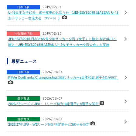
日本代表
2019/02/27
U-19日本女子代表 選手変更のお知らせ 【JENESYS2018 日ASEAN U-19
女子サッカー交流大会（3/2～6）】
社会貢献活動
2019/02/20
JENESYS2018 日ASEAN青少年サッカー交流（女子）に協力 ASEAN 7ヶ
国と「JENESYS2018日ASEAN U-19女子サッカー交流大会」を実施
最新ニュース
日本代表
2026/08/07
FIFAe Continental Championshipに臨むサッカーe日本代表 選手4名が決定
選手育成
2026/08/07
2026/27シーズン JFA・Ｊリーグ特別指定選手に9選手を認定
選手育成
2026/08/07
2026/27年JFA・WEリーグ特別指定選手に3選手を認定