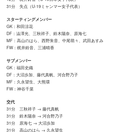
31分 失点（U-19ミャンマー女子代表）
スターティングメンバー
GK：和田涼花
DF：澁澤光、三秋祥子、鈴木陽奈、原海七
MF：高山のはら、西野朱音、中尾萌々、武田あすみ
FW：梶井鈴音、三浦晴香
サブメンバー
GK：福田史織
DF：大沼歩加、藤代真帆、河合野乃子
MF：久永望生、大熊環
FW：神谷千菜
交代
31分 三秋祥子 → 藤代真帆
31分 鈴木陽奈 → 河合野乃子
31分 原海七 → 大沼歩加
31分 高山のはら → 久永望生