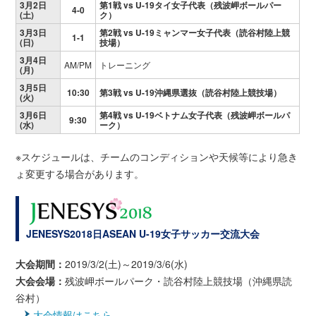
3月2日
第1戦 vs U-19タイ女子代表（残波岬ボールパー
4-0
(土)
ク）
3月3日
第2戦 vs U-19ミャンマー女子代表（読谷村陸上競
1-1
(日)
技場）
3月4日
AM/PM
トレーニング
(月)
3月5日
10:30
第3戦 vs U-19沖縄県選抜（読谷村陸上競技場）
(火)
3月6日
第4戦 vs U-19ベトナム女子代表（残波岬ボールパ
9:30
(水)
ーク）
※スケジュールは、チームのコンディションや天候等により急き
ょ変更する場合があります。
JENESYS2018日ASEAN U-19女子サッカー交流大会
大会期間：
2019/3/2(土)～2019/3/6(水)
大会会場：
残波岬ボールパーク・読谷村陸上競技場（沖縄県読
谷村）
大会情報はこちら