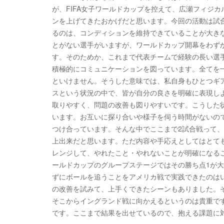
が、FIFA女子ワールドカップを控えて、広瀬フィジ
ンを上げてきたおかげだと思います。今回の活動は試
るのは、コンディションを維持できていることが大き
とがない選手がいますが、ワールドカップ開幕をわず
す。そのためか、これまで代表チームで経験の長い選
積極的にコミュニケーションを図っています。全てを
といけません。そうした意味では、私自身もひとつギ
スという状況の中で、皆が自分の良さを明確に表現し
取りやすく、問題の改善も図りやすいです。こうした
います。お互いに探り合いや様子を伺う時間がないの
つけ合っています。そんな中でここまで2試合戦って、F
上出来だと思います。ただ内容や手応えとしてはとて
レンジして、やれたこと・やれないことが明確になる
ールドカップのグループステージではその勝ち点1が
ずにボールを追うことをアメリカ戦で実践できたのは
の改善を試みて、上手くできたシーンもありました。
そこからイングランド戦に向かえるというのは貴重で
です。ここまで結果を出せているので、抱える課題に