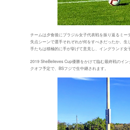
チームは夕食後にブラジル女子代表戦を振り返るミー
失点シーンで選手それぞれが何をすべきだったか、生
手たちは積極的に手が挙げて意見し、イングランド女
2019 SheBelieves Cup優勝をかけて臨む最終戦
クオフ予定で、BSフジで生中継されます。