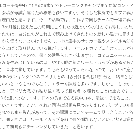
カルコーチを中心に1月の清水でのトレーニングキャンプまでに皆コンデ
合会場が毎試合違うため移動も多いですが、そうした状況でもタフに戦
な理由だと思います。今回の活動では、これまで同じチームで一緒に戦
か3ヶ月後に控えたこの時期にこうした状況というのはとても珍しいと
手たちは、自分たちがこれまで積み上げてきたものを新しい選手に伝え
一から伝えないといけませんし、その選手のサッカー観やスタイルも知
アを上げて取り組んでいる気がします。ワールドカップに向けてここが
ようとしているので、個々の選手らしさが出ますし、コミュニケーショ
状況を生み出しているのは、やはり眼の前にワールドカップがあるから
で、直球で接しています。こちらも待っていられないので、お互いの意
IFAランキング1位のアメリカとの引き分けを含む1勝1分と、結果とし
もいいというものでもなく、エラーや課題も多いです。しかし、しっか
こと、アメリカ戦でも粘り強く戦って勝ち点1を獲れたことは重要です
大きな違いとなります。日本の良さである集中力や、最後まで走ること
いいことです。ただ、それと同時に課題も見つかりましたが、ブラジル
それでもまた失点があって、その課題についてチームで話し合うことが
す。個人的には、ワールドカップを前に何の問題もないという状況は逆
対して前向きにチャレンジしていきたいと思います。