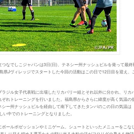
終えて首位に立つなでしこジャパンは3日(日)、テネシー州ナッシュビルを発って最
福島県Jヴィレッジでスタートした今回の活動はこの日で12日目を迎え、
ブラジル女子代表戦に出場したリカバリー組とそれ以外に分かれ、リカ
れぞれトレーニングを行いました。福島県からさらに緯度が高く気温の
ネシー州ナッシュビルを経由して南下してきたタンパのこの日の気温は
眩しい中でのトレーニングとなりました。
にボールポゼッションやミニゲーム、シュートといったメニューをこな
日差しに目を細める選手たちの額に光る大粒の汗がフロリダの暑さを物