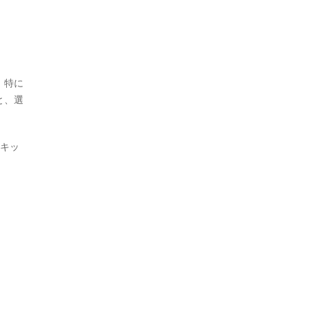
、特に
と、選
）キッ