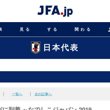
表
見る
する
関わる
日本代表
│
一覧へ
│
次の記事へ
到着 ～なでしこジャパン 2019