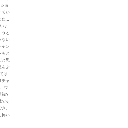
ィショ
えてい
ったこ
思いま
ようと
らない
チャン
ンもと
だと思
見をぶ
ては
りチャ
し、ワ
、諦め
戦でそ
でき、
に怖い